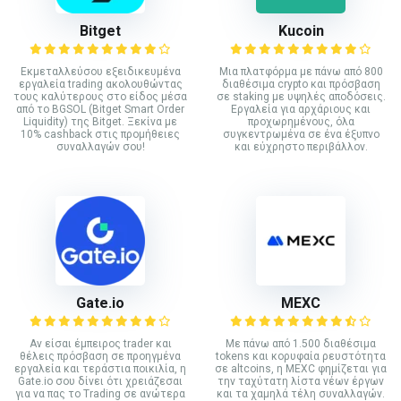
Bitget
Kucoin
Εκμεταλλεύσου εξειδικευμένα
Mια πλατφόρμα με πάνω από 800
εργαλεία trading ακολουθώντας
διαθέσιμα crypto και πρόσβαση
τους καλύτερους στο είδος μέσα
σε staking με υψηλές αποδόσεις.
από το BGSOL (Bitget Smart Order
Εργαλεία για αρχάριους και
Liquidity) της Bitget. Ξεκίνα με
προχωρημένους, όλα
10% cashback στις προμήθειες
συγκεντρωμένα σε ένα έξυπνο
συναλλαγών σου!
και εύχρηστο περιβάλλον.
Gate.io
MEXC
Αν είσαι έμπειρος trader και
Με πάνω από 1.500 διαθέσιμα
θέλεις πρόσβαση σε προηγμένα
tokens και κορυφαία ρευστότητα
εργαλεία και τεράστια ποικιλία, η
σε altcoins, η MEXC φημίζεται για
Gate.io σου δίνει ότι χρειάζεσαι
την ταχύτατη λίστα νέων έργων
για να πας το Trading σε ανώτερα
και τα χαμηλά τέλη συναλλαγών.