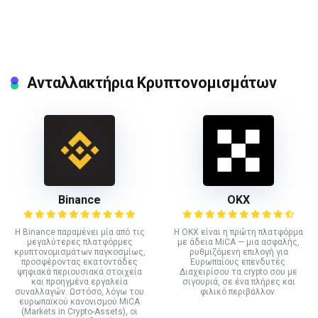
Ανταλλακτήρια Κρυπτονομισμάτων
Binance
ΟΚΧ
Η Binance παραμένει μία από τις
Η OKX είναι η πρώτη πλατφόρμα
μεγαλύτερες πλατφόρμες
με άδεια MiCA — μια ασφαλής,
κρυπτονομισμάτων παγκοσμίως,
ρυθμιζόμενη επιλογή για
προσφέροντας εκατοντάδες
Ευρωπαίους επενδυτές.
ψηφιακά περιουσιακά στοιχεία
Διαχειρίσου τα crypto σου με
και προηγμένα εργαλεία
σιγουριά, σε ένα πλήρες και
συναλλαγών. Ωστόσο, λόγω του
φιλικό περιβάλλον.
ευρωπαϊκού κανονισμού MiCA
(Markets in Crypto-Assets), οι