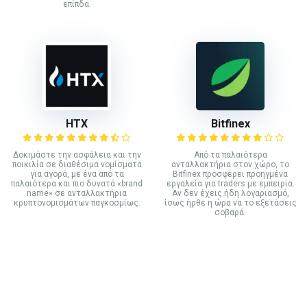
επίπδα.
HTX
Bitfinex
Δοκιμάστε την ασφάλεια και την
Από τα παλαιότερα
ποικιλία σε διαθέσιμα νομίσματα
ανταλλακτήρια στον χώρο, το
για αγορά, με ένα από τα
Bitfinex προσφέρει προηγμένα
παλαιότερα και πιο δυνατά «brand
εργαλεία για traders με εμπειρία.
name» σε ανταλλακτήρια
Αν δεν έχεις ήδη λογαριασμό,
κρυπτονομισμάτων παγκοσμίως.
ίσως ήρθε η ώρα να το εξετάσεις
σοβαρά.