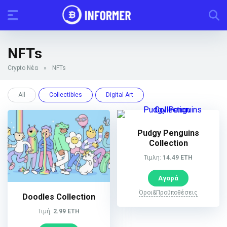
NFTs
Crypto Νέα
»
NFTs
All
Collectibles
Digital Art
Pudgy Penguins
Collection
Τιμλη:
14.49 ETH
Αγορά
Όροι&Προϋποθέσεις
Doodles Collection
Τιμή:
2.99 ETH