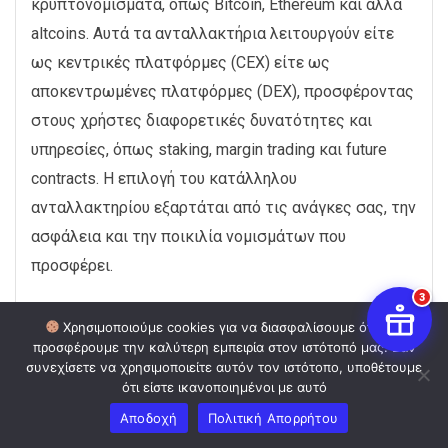
κρυπτονομίσματα, όπως Bitcoin, Ethereum και άλλα
altcoins. Αυτά τα ανταλλακτήρια λειτουργούν είτε
ως κεντρικές πλατφόρμες (CEX) είτε ως
αποκεντρωμένες πλατφόρμες (DEX), προσφέροντας
στους χρήστες διαφορετικές δυνατότητες και
υπηρεσίες, όπως staking, margin trading και future
contracts. Η επιλογή του κατάλληλου
ανταλλακτηρίου εξαρτάται από τις ανάγκες σας, την
ασφάλεια και την ποικιλία νομισμάτων που
προσφέρει.
3
Χρησιμοποιούμε cookies για να διασφαλίσουμε ότι σας
Μπορώ να αγοράσω
προσφέρουμε την καλύτερη εμπειρία στον ιστότοπό μας. Εάν
συνεχίσετε να χρησιμοποιείτε αυτόν τον ιστότοπο, υποθέτουμε
κρυπτονομίσματα από κάπου αλλού
ότι είστε ικανοποιημένοι με αυτό
εκτός από τα ανταλλακτήρια;
Αποδοχή
Πολιτική Απορρήτου