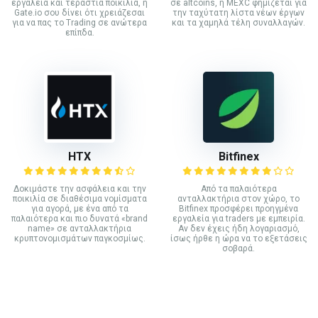
εργαλεία και τεράστια ποικιλία, η
σε altcoins, η MEXC φημίζεται για
Gate.io σου δίνει ότι χρειάζεσαι
την ταχύτατη λίστα νέων έργων
για να πας το Trading σε ανώτερα
και τα χαμηλά τέλη συναλλαγών.
επίπδα.
HTX
Bitfinex
Δοκιμάστε την ασφάλεια και την
Από τα παλαιότερα
ποικιλία σε διαθέσιμα νομίσματα
ανταλλακτήρια στον χώρο, το
για αγορά, με ένα από τα
Bitfinex προσφέρει προηγμένα
παλαιότερα και πιο δυνατά «brand
εργαλεία για traders με εμπειρία.
name» σε ανταλλακτήρια
Αν δεν έχεις ήδη λογαριασμό,
κρυπτονομισμάτων παγκοσμίως.
ίσως ήρθε η ώρα να το εξετάσεις
σοβαρά.