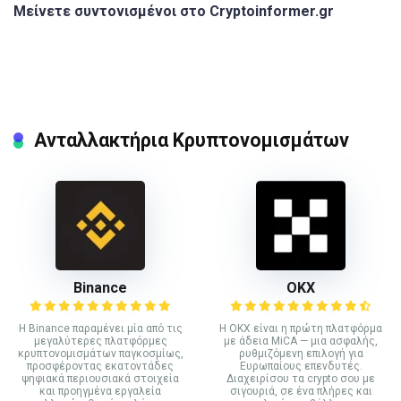
Μείνετε συντονισμένοι στο Cryptoinformer.gr
Ανταλλακτήρια Κρυπτονομισμάτων
Binance
ΟΚΧ
Η Binance παραμένει μία από τις
Η OKX είναι η πρώτη πλατφόρμα
μεγαλύτερες πλατφόρμες
με άδεια MiCA — μια ασφαλής,
κρυπτονομισμάτων παγκοσμίως,
ρυθμιζόμενη επιλογή για
προσφέροντας εκατοντάδες
Ευρωπαίους επενδυτές.
ψηφιακά περιουσιακά στοιχεία
Διαχειρίσου τα crypto σου με
και προηγμένα εργαλεία
σιγουριά, σε ένα πλήρες και