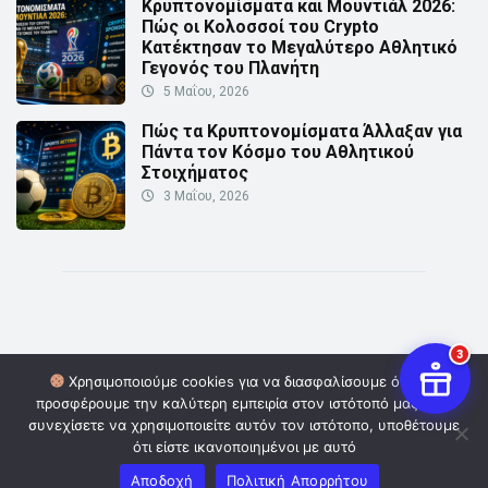
Κρυπτονομίσματα και Μουντιάλ 2026:
Πώς οι Κολοσσοί του Crypto
Κατέκτησαν το Μεγαλύτερο Αθλητικό
Γεγονός του Πλανήτη
5 Μαΐου, 2026
Πώς τα Κρυπτονομίσματα Άλλαξαν για
Πάντα τον Κόσμο του Αθλητικού
Στοιχήματος
3 Μαΐου, 2026
3
Χρησιμοποιούμε cookies για να διασφαλίσουμε ότι σας
προσφέρουμε την καλύτερη εμπειρία στον ιστότοπό μας. Εάν
© Copyright 2026 | Powered by
Digital Οwners
| Επικοινωνία:
συνεχίσετε να χρησιμοποιείτε αυτόν τον ιστότοπο, υποθέτουμε
info@cryptoinformer.gr
ότι είστε ικανοποιημένοι με αυτό
Πολιτική Απορρήτου
Όροι και Προϋποθέσεις
Αποδοχή
Πολιτική Απορρήτου