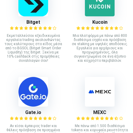
Bitget
Kucoin
Εκμεταλλεύσου εξειδικευμένα
Mια πλατφόρμα με πάνω από 800
εργαλεία trading ακολουθώντας
διαθέσιμα crypto και πρόσβαση
τους καλύτερους στο είδος μέσα
σε staking με υψηλές αποδόσεις.
από το BGSOL (Bitget Smart Order
Εργαλεία για αρχάριους και
Liquidity) της Bitget. Ξεκίνα με
προχωρημένους, όλα
10% cashback στις προμήθειες
συγκεντρωμένα σε ένα έξυπνο
συναλλαγών σου!
και εύχρηστο περιβάλλον.
Gate.io
MEXC
Αν είσαι έμπειρος trader και
Με πάνω από 1.500 διαθέσιμα
θέλεις πρόσβαση σε προηγμένα
tokens και κορυφαία ρευστότητα