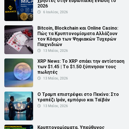
χρήστες στην Ευρωπαϊκή Ένωση το
2026
6 Ιουλίου, 2026
Bitcoin, Blockchain και Online Casino:
Πώς τα Κρυπτονομίσματα Αλλάζουν
τον Κόσμο των Ψηφιακών Τυχερών
Παιχνιδιών
13 Μαΐου, 2026
XRP News: Το XRP σπάει την αντίσταση
των $1.45 | Τo $1.50 ξύπνησαν τους
πωλητές
13 Μαΐου, 2026
Ο Τραμπ επιστρέφει στο Πεκίνο: Στο
τραπέζι Ιράν, εμπόριο και Ταϊβάν
13 Μαΐου, 2026
Κρυπτονομίσματα, Υπεύθυνος