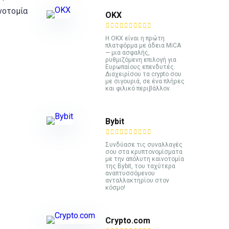
νοτομία
ΟΚΧ
Η OKX είναι η πρώτη
πλατφόρμα με άδεια MiCA
— μια ασφαλής,
ρυθμιζόμενη επιλογή για
Ευρωπαίους επενδυτές.
Διαχειρίσου τα crypto σου
με σιγουριά, σε ένα πλήρες
και φιλικό περιβάλλον.
Bybit
Συνδύασε τις συναλλαγές
σου στα κρυπτονομίσματα
με την απόλυτη καινοτομία
της Bybit, του ταχύτερα
αναπτυσσόμενου
ανταλλακτηρίου στον
κόσμο!
Crypto.com