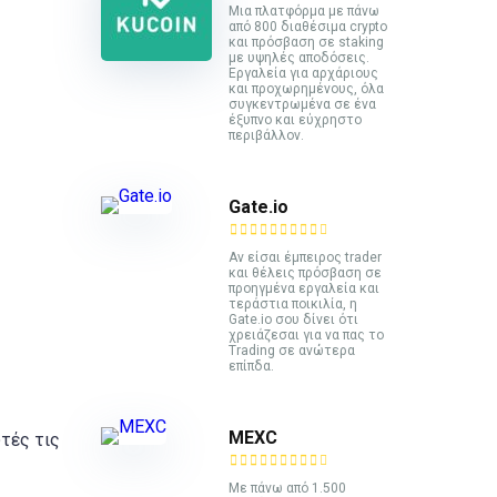
Mια πλατφόρμα με πάνω
από 800 διαθέσιμα crypto
και πρόσβαση σε staking
με υψηλές αποδόσεις.
Εργαλεία για αρχάριους
και προχωρημένους, όλα
συγκεντρωμένα σε ένα
έξυπνο και εύχρηστο
περιβάλλον.
Gate.io
Αν είσαι έμπειρος trader
και θέλεις πρόσβαση σε
προηγμένα εργαλεία και
τεράστια ποικιλία, η
Gate.io σου δίνει ότι
χρειάζεσαι για να πας το
Trading σε ανώτερα
επίπδα.
MEXC
τές τις
Με πάνω από 1.500