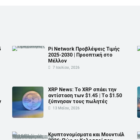
5
Pi Network Προβλέψεις Τιμής
2025-2030 | Προοπτική στο
Μέλλον
7 Ιουλίου, 2026
XRP News: Το XRP σπάει την
αντίσταση των $1.45 | Τo $1.50
ν
ξύπνησαν τους πωλητές
13 Μαΐου, 2026
Κρυπτονομίσματα και Μουντιάλ