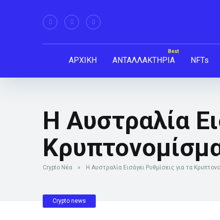
ΑΡΧΙΚΗ
ΑΝΤΑΛΛΑΚΤΗΡΙΑ
NFTs
Η Αυστραλία Ει
Κρυπτονομίσμα
Crypto Νέα
»
Η Αυστραλία Εισάγει Ρυθμίσεις για τα Κρυπτον
Crypto news