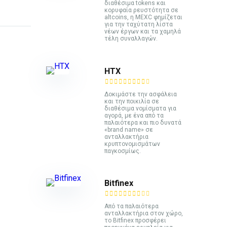
διαθέσιμα tokens και
κορυφαία ρευστότητα σε
altcoins, η MEXC φημίζεται
για την ταχύτατη λίστα
νέων έργων και τα χαμηλά
τέλη συναλλαγών.
HTX
Δοκιμάστε την ασφάλεια
και την ποικιλία σε
διαθέσιμα νομίσματα για
αγορά, με ένα από τα
παλαιότερα και πιο δυνατά
«brand name» σε
ανταλλακτήρια
κρυπτονομισμάτων
παγκοσμίως.
Bitfinex
Από τα παλαιότερα
ανταλλακτήρια στον χώρο,
το Bitfinex προσφέρει