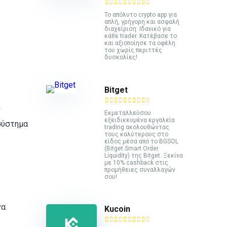
Το απόλυτο crypto app για
απλή, γρήγορη και ασφαλή
διαχείριση. Ιδανικό για
κάθε trader. Κατέβασε το
και αξιοποίησε τα οφέλη
του χωρίς περιττές
δυσκολίες!
Bitget
ς
Εκμεταλλεύσου
εξειδικευμένα εργαλεία
σύστημα
trading ακολουθώντας
τους καλύτερους στο
είδος μέσα από το BGSOL
(Bitget Smart Order
Liquidity) της Bitget. Ξεκίνα
με 10% cashback στις
προμήθειες συναλλαγών
σου!
να
Kucoin