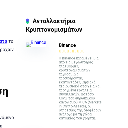
Ανταλλακτήρια
Κρυπτονομισμάτων
ατα
το
Binance
αρόχων
Η Binance παραμένει μία
από τις μεγαλύτερες
πλατφόρμες
κρυπτονομισμάτων
παγκοσμίως,
προσφέροντας
εκατοντάδες ψηφιακά
περιουσιακά στοιχεία και
ση
προηγμένα εργαλεία
συναλλαγών. Ωστόσο,
λόγω του ευρωπαϊκού
κανονισμού MiCA (Markets
in Crypto-Assets), οι
υπηρεσίες της διαφέρουν
ανάλογα με τη χώρα
ινόμενο
κατοικίας του χρήστη.
 η