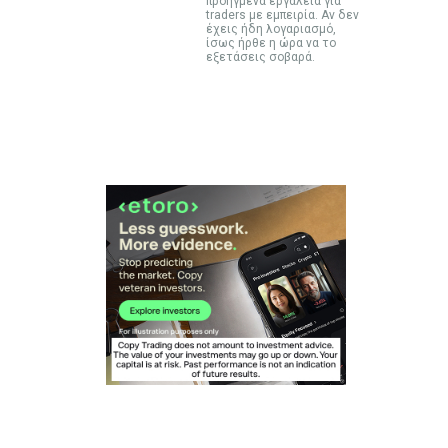
προηγμένα εργαλεία για
traders με εμπειρία. Αν δεν
έχεις ήδη λογαριασμό,
ίσως ήρθε η ώρα να το
εξετάσεις σοβαρά.