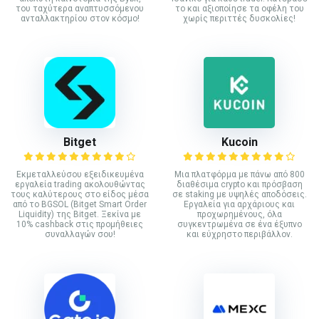
του ταχύτερα αναπτυσσόμενου
το και αξιοποίησε τα οφέλη του
ανταλλακτηρίου στον κόσμο!
χωρίς περιττές δυσκολίες!
Bitget
Kucoin
Εκμεταλλεύσου εξειδικευμένα
Mια πλατφόρμα με πάνω από 800
εργαλεία trading ακολουθώντας
διαθέσιμα crypto και πρόσβαση
τους καλύτερους στο είδος μέσα
σε staking με υψηλές αποδόσεις.
από το BGSOL (Bitget Smart Order
Εργαλεία για αρχάριους και
Liquidity) της Bitget. Ξεκίνα με
προχωρημένους, όλα
10% cashback στις προμήθειες
συγκεντρωμένα σε ένα έξυπνο
συναλλαγών σου!
και εύχρηστο περιβάλλον.