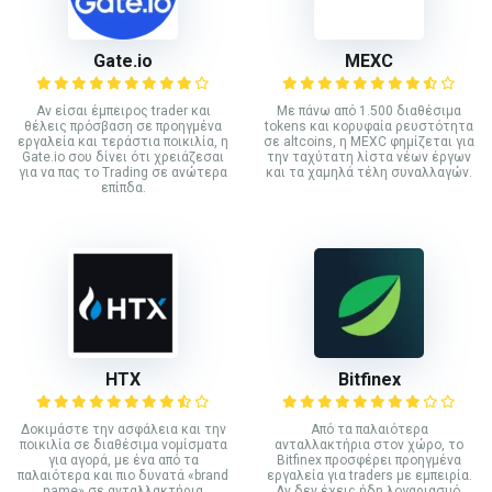
Gate.io
MEXC
Αν είσαι έμπειρος trader και
Με πάνω από 1.500 διαθέσιμα
θέλεις πρόσβαση σε προηγμένα
tokens και κορυφαία ρευστότητα
εργαλεία και τεράστια ποικιλία, η
σε altcoins, η MEXC φημίζεται για
Gate.io σου δίνει ότι χρειάζεσαι
την ταχύτατη λίστα νέων έργων
για να πας το Trading σε ανώτερα
και τα χαμηλά τέλη συναλλαγών.
επίπδα.
HTX
Bitfinex
Δοκιμάστε την ασφάλεια και την
Από τα παλαιότερα
ποικιλία σε διαθέσιμα νομίσματα
ανταλλακτήρια στον χώρο, το
για αγορά, με ένα από τα
Bitfinex προσφέρει προηγμένα
παλαιότερα και πιο δυνατά «brand
εργαλεία για traders με εμπειρία.
name» σε ανταλλακτήρια
Αν δεν έχεις ήδη λογαριασμό,