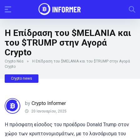
Η Επίδραση του $MELANIA και
του $TRUMP στην Αγορά
Crypto
Crypto Νέα
»
Η Επίδραση του $MELANIA και του $TRUMP στην Αγορά
Crypto
Crypto news
by
Crypto Informer
20 Ιανουαρίου, 2025
Η πρόσφατη είσοδος του προέδρου Donald Trump στον
χώρο των κρυπτονομισμάτων, με το λανσάρισμα του