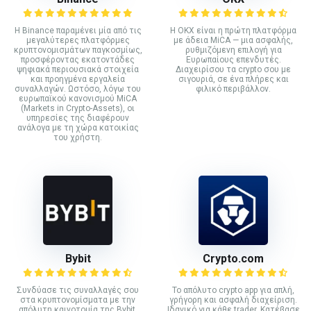
Η Binance παραμένει μία από τις
Η OKX είναι η πρώτη πλατφόρμα
μεγαλύτερες πλατφόρμες
με άδεια MiCA — μια ασφαλής,
κρυπτονομισμάτων παγκοσμίως,
ρυθμιζόμενη επιλογή για
προσφέροντας εκατοντάδες
Ευρωπαίους επενδυτές.
ψηφιακά περιουσιακά στοιχεία
Διαχειρίσου τα crypto σου με
και προηγμένα εργαλεία
σιγουριά, σε ένα πλήρες και
συναλλαγών. Ωστόσο, λόγω του
φιλικό περιβάλλον.
ευρωπαϊκού κανονισμού MiCA
(Markets in Crypto-Assets), οι
υπηρεσίες της διαφέρουν
ανάλογα με τη χώρα κατοικίας
του χρήστη.
Bybit
Crypto.com
Συνδύασε τις συναλλαγές σου
Το απόλυτο crypto app για απλή,
στα κρυπτονομίσματα με την
γρήγορη και ασφαλή διαχείριση.
απόλυτη καινοτομία της Bybit,
Ιδανικό για κάθε trader. Κατέβασε