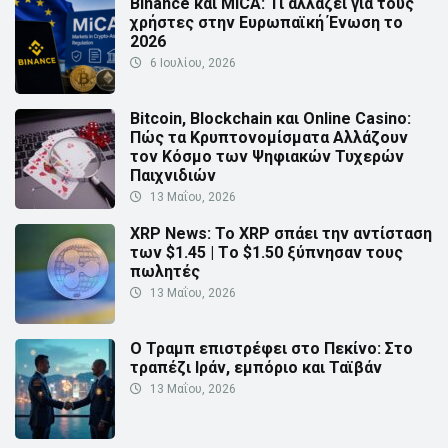
Binance και MiCA: Τι αλλάζει για τους
χρήστες στην Ευρωπαϊκή Ένωση το
2026
6 Ιουλίου, 2026
Bitcoin, Blockchain και Online Casino:
Πώς τα Κρυπτονομίσματα Αλλάζουν
τον Κόσμο των Ψηφιακών Τυχερών
Παιχνιδιών
13 Μαΐου, 2026
XRP News: Το XRP σπάει την αντίσταση
των $1.45 | Τo $1.50 ξύπνησαν τους
πωλητές
13 Μαΐου, 2026
Ο Τραμπ επιστρέφει στο Πεκίνο: Στο
τραπέζι Ιράν, εμπόριο και Ταϊβάν
13 Μαΐου, 2026