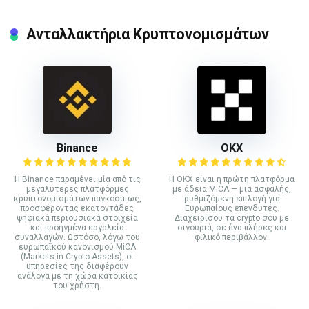
Ανταλλακτήρια Κρυπτονομισμάτων
Binance
ΟΚΧ
Η Binance παραμένει μία από τις
Η OKX είναι η πρώτη πλατφόρμα
μεγαλύτερες πλατφόρμες
με άδεια MiCA — μια ασφαλής,
κρυπτονομισμάτων παγκοσμίως,
ρυθμιζόμενη επιλογή για
προσφέροντας εκατοντάδες
Ευρωπαίους επενδυτές.
ψηφιακά περιουσιακά στοιχεία
Διαχειρίσου τα crypto σου με
και προηγμένα εργαλεία
σιγουριά, σε ένα πλήρες και
συναλλαγών. Ωστόσο, λόγω του
φιλικό περιβάλλον.
ευρωπαϊκού κανονισμού MiCA
(Markets in Crypto-Assets), οι
υπηρεσίες της διαφέρουν
ανάλογα με τη χώρα κατοικίας
του χρήστη.