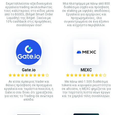
Εκμεταλλεύσου εξειδικευμένα
Mια πλατφόρμα με πάνω από 800
εργαλεία trading ακολουθώντας
διαθέσιμα crypto και πρόσβαση
τους καλύτερους στο είδος μέσα
σε staking με υψηλές αποδόσεις.
από το BGSOL (Bitget Smart Order
Εργαλεία για αρχάριους και
Liquidity) της Bitget. Ξεκίνα με
προχωρημένους, όλα
10% cashback στις προμήθειες
συγκεντρωμένα σε ένα έξυπνο
συναλλαγών σου!
και εύχρηστο περιβάλλον.
Gate.io
MEXC
Αν είσαι έμπειρος trader και
Με πάνω από 1.500 διαθέσιμα
θέλεις πρόσβαση σε προηγμένα
tokens και κορυφαία ρευστότητα
εργαλεία και τεράστια ποικιλία, η
σε altcoins, η MEXC φημίζεται για
Gate.io σου δίνει ότι χρειάζεσαι
την ταχύτατη λίστα νέων έργων
για να πας το Trading σε ανώτερα
και τα χαμηλά τέλη συναλλαγών.
επίπδα.