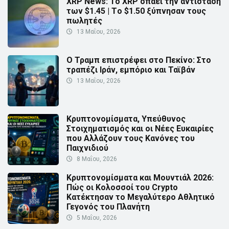
XRP News: Το XRP σπάει την αντίσταση
των $1.45 | Τo $1.50 ξύπνησαν τους
πωλητές
13 Μαΐου, 2026
Ο Τραμπ επιστρέφει στο Πεκίνο: Στο
τραπέζι Ιράν, εμπόριο και Ταϊβάν
13 Μαΐου, 2026
Κρυπτονομίσματα, Υπεύθυνος
Στοιχηματισμός και οι Νέες Ευκαιρίες
που Αλλάζουν τους Κανόνες του
Παιχνιδιού
8 Μαΐου, 2026
Κρυπτονομίσματα και Μουντιάλ 2026:
Πώς οι Κολοσσοί του Crypto
Κατέκτησαν το Μεγαλύτερο Αθλητικό
Γεγονός του Πλανήτη
5 Μαΐου, 2026