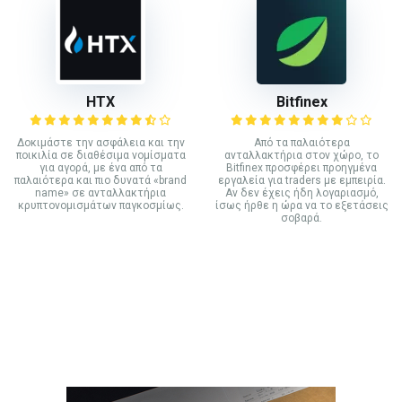
HTX
Bitfinex
Δοκιμάστε την ασφάλεια και την
Από τα παλαιότερα
ποικιλία σε διαθέσιμα νομίσματα
ανταλλακτήρια στον χώρο, το
για αγορά, με ένα από τα
Bitfinex προσφέρει προηγμένα
παλαιότερα και πιο δυνατά «brand
εργαλεία για traders με εμπειρία.
name» σε ανταλλακτήρια
Αν δεν έχεις ήδη λογαριασμό,
κρυπτονομισμάτων παγκοσμίως.
ίσως ήρθε η ώρα να το εξετάσεις
σοβαρά.