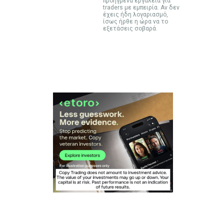
προηγμένα εργαλεία για
traders με εμπειρία. Αν δεν
έχεις ήδη λογαριασμό,
ίσως ήρθε η ώρα να το
εξετάσεις σοβαρά.