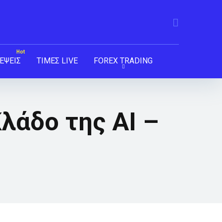
ΕΨΕΙΣ
ΤΙΜΕΣ LIVE
FOREX TRADING
λάδο της AI –