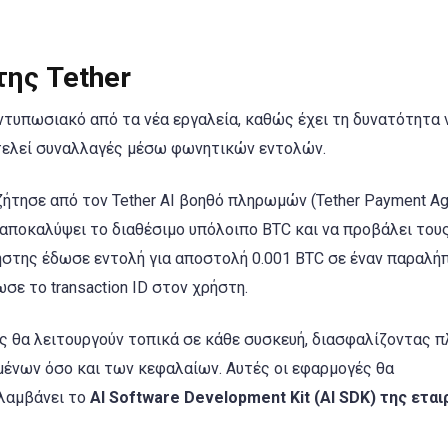
της Tether
εντυπωσιακό από τα νέα εργαλεία, καθώς έχει τη δυνατότητα 
κτελεί συναλλαγές μέσω φωνητικών εντολών.
 ζήτησε από τον Tether AI βοηθό πληρωμών (Tether Payment Ag
 αποκαλύψει το διαθέσιμο υπόλοιπο BTC και να προβάλει του
ήστης έδωσε εντολή για αποστολή 0.001 BTC σε έναν παραλήπ
ε το transaction ID στον χρήστη.
ες θα λειτουργούν τοπικά σε κάθε συσκευή, διασφαλίζοντας π
μένων όσο και των κεφαλαίων. Αυτές οι εφαρμογές θα
ιλαμβάνει το
AI Software Development Kit (AI SDK) της εται