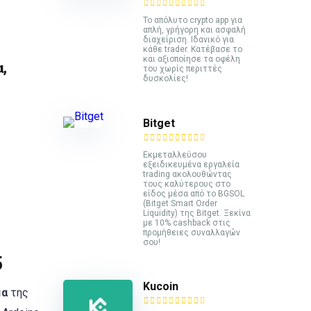
Το απόλυτο crypto app για
απλή, γρήγορη και ασφαλή
διαχείριση. Ιδανικό για
κάθε trader. Κατέβασε το
και αξιοποίησε τα οφέλη
,
του χωρίς περιττές
δυσκολίες!
Bitget
Εκμεταλλεύσου
εξειδικευμένα εργαλεία
trading ακολουθώντας
τους καλύτερους στο
είδος μέσα από το BGSOL
(Bitget Smart Order
Liquidity) της Bitget. Ξεκίνα
με 10% cashback στις
προμήθειες συναλλαγών
σου!
5
Kucoin
μα
της