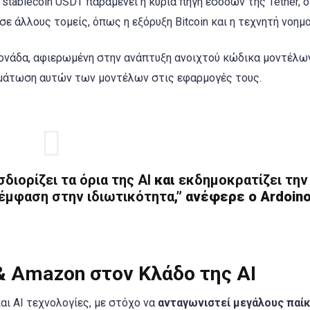
tablecoin USDT παραμένει η κύρια πηγή εσόδων της Tether, ο
σε άλλους τομείς, όπως η εξόρυξη Bitcoin και η τεχνητή νοημ
 μονάδα, αφιερωμένη στην ανάπτυξη ανοιχτού κώδικα μοντέλων
σωμάτωση αυτών των μοντέλων στις εφαρμογές τους.
διορίζει τα όρια της AI
και
εκδημοκρατίζει την
 έμφαση στην ιδιωτικότητα
,” ανέφερε ο Ardoino
 & Amazon στον Κλάδο της AI
και AI τεχνολογίες, με στόχο να
ανταγωνιστεί μεγάλους παί