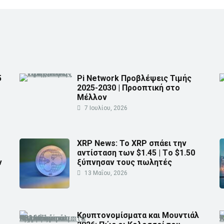
5
Pi Network Προβλέψεις Τιμής
2025-2030 | Προοπτική στο
Μέλλον
7 Ιουλίου, 2026
XRP News: Το XRP σπάει την
αντίσταση των $1.45 | Τo $1.50
ν
ξύπνησαν τους πωλητές
13 Μαΐου, 2026
Κρυπτονομίσματα και Μουντιάλ