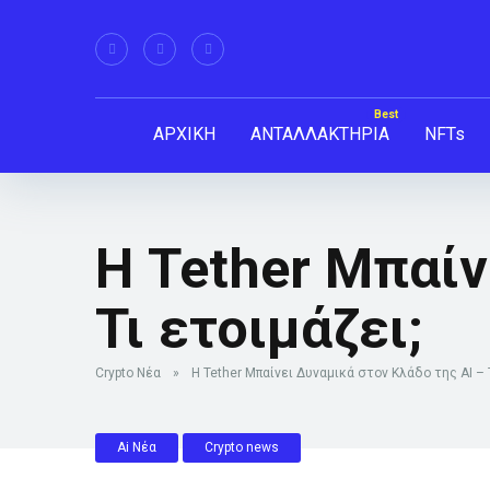
ΑΡΧΙΚΗ
ΑΝΤΑΛΛΑΚΤΗΡΙΑ
NFTs
Η Tether Μπαίν
Τι ετοιμάζει;
Crypto Νέα
»
Η Tether Μπαίνει Δυναμικά στον Κλάδο της AI – Τ
Ai Νέα
Crypto news