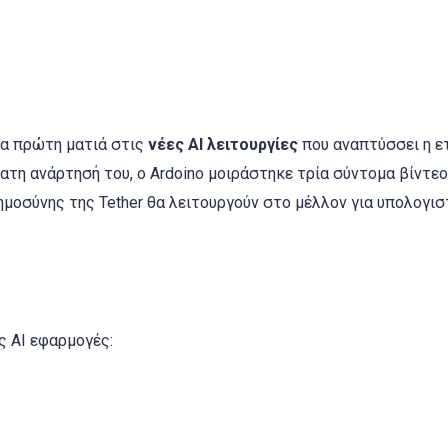
ια πρώτη ματιά στις
νέες AI λειτουργίες
που αναπτύσσει η ετ
ατη ανάρτησή του, ο Ardoino μοιράστηκε τρία σύντομα βίντεο
οσύνης της Tether θα λειτουργούν στο μέλλον για υπολογισ
ς AI εφαρμογές: