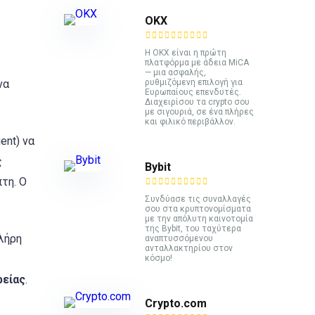
ΟΚΧ
Η OKX είναι η πρώτη
πλατφόρμα με άδεια MiCA
— μια ασφαλής,
να
ρυθμιζόμενη επιλογή για
Ευρωπαίους επενδυτές.
Διαχειρίσου τα crypto σου
με σιγουριά, σε ένα πλήρες
και φιλικό περιβάλλον.
ent) να
ς
Bybit
τη. Ο
Συνδύασε τις συναλλαγές
σου στα κρυπτονομίσματα
με την απόλυτη καινοτομία
της Bybit, του ταχύτερα
λήρη
αναπτυσσόμενου
ανταλλακτηρίου στον
κόσμο!
ρείας
.
Crypto.com