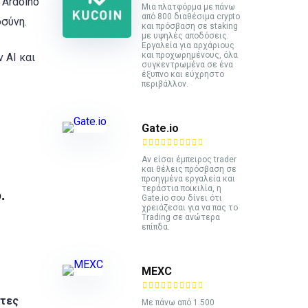
 Ardoino
Mια πλατφόρμα με πάνω
από 800 διαθέσιμα crypto
οσύνη.
και πρόσβαση σε staking
με υψηλές αποδόσεις.
Εργαλεία για αρχάριους
και προχωρημένους, όλα
 AI και
συγκεντρωμένα σε ένα
έξυπνο και εύχρηστο
περιβάλλον.
Gate.io
Αν είσαι έμπειρος trader
και θέλεις πρόσβαση σε
προηγμένα εργαλεία και
τεράστια ποικιλία, η
.
Gate.io σου δίνει ότι
χρειάζεσαι για να πας το
Trading σε ανώτερα
επίπδα.
MEXC
κτες
Με πάνω από 1.500