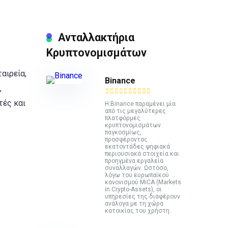
Ανταλλακτήρια
Κρυπτονομισμάτων
αιρεία,
Binance
,
τές και
Η Binance παραμένει μία
από τις μεγαλύτερες
πλατφόρμες
κρυπτονομισμάτων
παγκοσμίως,
προσφέροντας
εκατοντάδες ψηφιακά
περιουσιακά στοιχεία και
προηγμένα εργαλεία
συναλλαγών. Ωστόσο,
λόγω του ευρωπαϊκού
κανονισμού MiCA (Markets
in Crypto-Assets), οι
υπηρεσίες της διαφέρουν
ανάλογα με τη χώρα
κατοικίας του χρήστη.