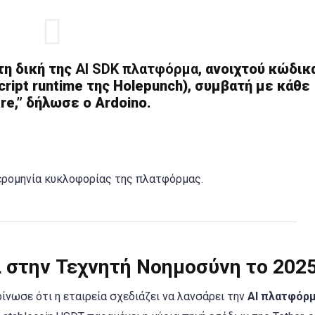
τη δική της
AI SDK πλατφόρμα
, ανοιχτού κώδικα
ript runtime της Holepunch), συμβατή με κάθε
re,” δήλωσε ο Ardoino.
μερομηνία κυκλοφορίας της πλατφόρμας.
ά στην Τεχνητή Νοημοσύνη το 202
ίνωσε ότι η εταιρεία σχεδιάζει να λανσάρει την
AI πλατφόρ