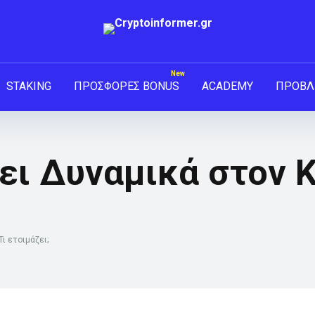
STAKING
ΠΡΟΣΦΟΡΕΣ BONUS
ACADEMY
ΠΡΟΒΛ
ει Δυναμικά στον Κ
ι ετοιμάζει;