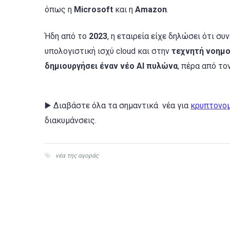
όπως η
Microsoft
και η
Amazon
.
Ήδη από το
2023
, η εταιρεία είχε δηλώσει ότι συν
υπολογιστική ισχύ cloud και στην
τεχνητή νοημ
δημιουργήσει έναν νέο AI πυλώνα
, πέρα από το
▶️ Διαβάστε όλα τα σημαντικά νέα για
κρυπτονο
διακυμάνσεις.
νέα της αγοράς