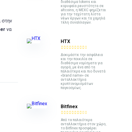
διαθέσιμα tokens και
κορυφαία ρευστότητα σε
altcoins, η MEXC φημίζεται
για την ταχύτατη λίστα
νέων έργων και τα χαμηλά
ι στην
τέλη συναλλαγών.
her
να
HTX
Δοκιμάστε την ασφάλεια
και την ποικιλία σε
διαθέσιμα νομίσματα για
αγορά, με ένα από τα
παλαιότερα και πιο δυνατά
«brand name» σε
ανταλλακτήρια
κρυπτονομισμάτων
παγκοσμίως.
Bitfinex
Από τα παλαιότερα
ανταλλακτήρια στον χώρο,
το Bitfinex προσφέρει