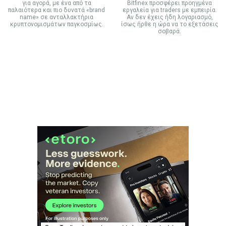
για αγορά, με ένα από τα
Bitfinex προσφέρει προηγμένα
παλαιότερα και πιο δυνατά «brand
εργαλεία για traders με εμπειρία.
name» σε ανταλλακτήρια
Αν δεν έχεις ήδη λογαριασμό,
κρυπτονομισμάτων παγκοσμίως.
ίσως ήρθε η ώρα να το εξετάσεις
σοβαρά.