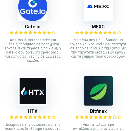
Gate.io
MEXC
Αν είσαι έμπειρος trader και
Με πάνω από 1.500 διαθέσιμα
θέλεις πρόσβαση σε προηγμένα
tokens και κορυφαία ρευστότητα
εργαλεία και τεράστια ποικιλία, η
σε altcoins, η MEXC φημίζεται για
Gate.io σου δίνει ότι χρειάζεσαι
την ταχύτατη λίστα νέων έργων
για να πας το Trading σε ανώτερα
και τα χαμηλά τέλη συναλλαγών.
επίπδα.
HTX
Bitfinex
Δοκιμάστε την ασφάλεια και την
Από τα παλαιότερα
ποικιλία σε διαθέσιμα νομίσματα
ανταλλακτήρια στον χώρο, το