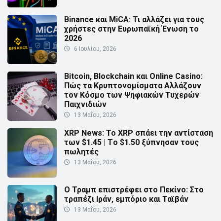
Binance και MiCA: Τι αλλάζει για τους
χρήστες στην Ευρωπαϊκή Ένωση το
2026
6 Ιουλίου, 2026
Bitcoin, Blockchain και Online Casino:
Πώς τα Κρυπτονομίσματα Αλλάζουν
τον Κόσμο των Ψηφιακών Τυχερών
Παιχνιδιών
13 Μαΐου, 2026
XRP News: Το XRP σπάει την αντίσταση
των $1.45 | Τo $1.50 ξύπνησαν τους
πωλητές
13 Μαΐου, 2026
Ο Τραμπ επιστρέφει στο Πεκίνο: Στο
τραπέζι Ιράν, εμπόριο και Ταϊβάν
13 Μαΐου, 2026