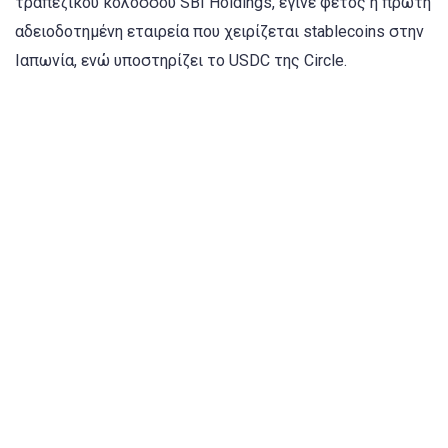
τραπεζικού κολοσσού SBI Holdings, έγινε φέτος η πρώτη
αδειοδοτημένη εταιρεία που χειρίζεται stablecoins στην
Ιαπωνία, ενώ υποστηρίζει το USDC της Circle.