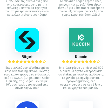
Συνδύασε τις συναλλαγές σου
Το απόλυτο crypto app για απλή,
στα κρυπτονομίσματα με την
γρήγορη και ασφαλή διαχείριση.
απόλυτη καινοτομία της Bybit,
Ιδανικό για κάθε trader. Κατέβασε
του ταχύτερα αναπτυσσόμενου
το και αξιοποίησε τα οφέλη του
ανταλλακτηρίου στον κόσμο!
χωρίς περιττές δυσκολίες!
Bitget
Kucoin
Εκμεταλλεύσου εξειδικευμένα
Mια πλατφόρμα με πάνω από 800
εργαλεία trading ακολουθώντας
διαθέσιμα crypto και πρόσβαση
τους καλύτερους στο είδος μέσα
σε staking με υψηλές αποδόσεις.
από το BGSOL (Bitget Smart Order
Εργαλεία για αρχάριους και
Liquidity) της Bitget. Ξεκίνα με
προχωρημένους, όλα
10% cashback στις προμήθειες
συγκεντρωμένα σε ένα έξυπνο
συναλλαγών σου!
και εύχρηστο περιβάλλον.