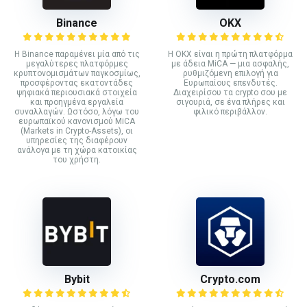
Binance
ΟΚΧ
Η Binance παραμένει μία από τις
Η OKX είναι η πρώτη πλατφόρμα
μεγαλύτερες πλατφόρμες
με άδεια MiCA — μια ασφαλής,
κρυπτονομισμάτων παγκοσμίως,
ρυθμιζόμενη επιλογή για
προσφέροντας εκατοντάδες
Ευρωπαίους επενδυτές.
ψηφιακά περιουσιακά στοιχεία
Διαχειρίσου τα crypto σου με
και προηγμένα εργαλεία
σιγουριά, σε ένα πλήρες και
συναλλαγών. Ωστόσο, λόγω του
φιλικό περιβάλλον.
ευρωπαϊκού κανονισμού MiCA
(Markets in Crypto-Assets), οι
υπηρεσίες της διαφέρουν
ανάλογα με τη χώρα κατοικίας
του χρήστη.
Bybit
Crypto.com