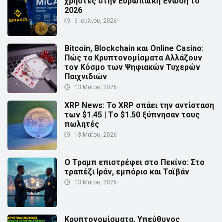
χρήστες στην Ευρωπαϊκή Ένωση το
2026
6 Ιουλίου, 2026
Bitcoin, Blockchain και Online Casino:
Πώς τα Κρυπτονομίσματα Αλλάζουν
τον Κόσμο των Ψηφιακών Τυχερών
Παιχνιδιών
13 Μαΐου, 2026
XRP News: Το XRP σπάει την αντίσταση
των $1.45 | Τo $1.50 ξύπνησαν τους
πωλητές
13 Μαΐου, 2026
Ο Τραμπ επιστρέφει στο Πεκίνο: Στο
τραπέζι Ιράν, εμπόριο και Ταϊβάν
13 Μαΐου, 2026
Κρυπτονομίσματα, Υπεύθυνος