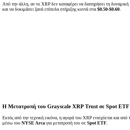
Από την άλλη, αν το XRP δεν καταφέρει να διατηρήσει τη δυναμική τ
και να δοκιμάσει ξανά επίπεδα στήριξης κοντά στα
$0.50-$0.60
.
Η Μετατροπή του Grayscale XRP Trust σε Spot ETF
Εκτός από την τεχνική εικόνα, η αγορά του XRP ενισχύεται και από τ
μέσω του
NYSE Arca
για μετατροπή του σε
Spot ETF
.