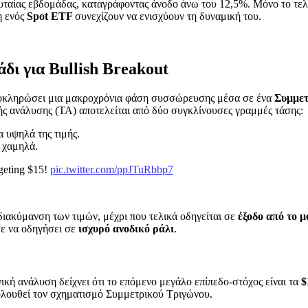
υταίας εβδομάδας, καταγράφοντας άνοδο άνω του 12,5%. Μόνο το τε
η ενός
Spot ETF
συνεχίζουν να ενισχύουν τη δυναμική του.
δι για Bullish Breakout
ολοκληρώσει μια μακροχρόνια φάση συσσώρευσης μέσα σε ένα
Συμμετ
ής ανάλυσης (TA) αποτελείται από δύο συγκλίνουσες γραμμές τάσης:
 υψηλά της τιμής.
 χαμηλά.
rgeting $15!
pic.twitter.com/ppJTuRbbp7
ιακύμανση των τιμών, μέχρι που τελικά οδηγείται σε
έξοδο από το μ
σε να οδηγήσει σε
ισχυρό ανοδικό ράλι
.
ική ανάλυση δείχνει ότι το επόμενο μεγάλο επίπεδο-στόχος είναι τα
$
ολουθεί τον σχηματισμό Συμμετρικού Τριγώνου.