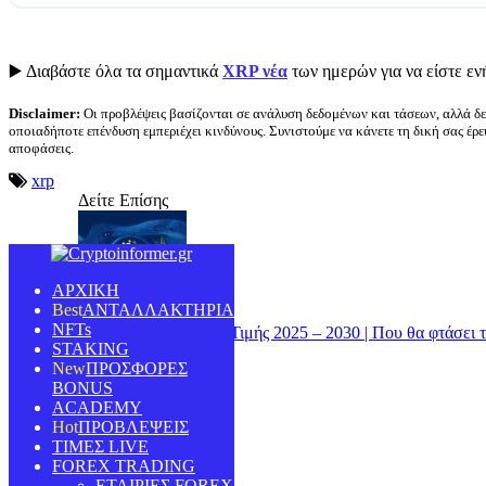
▶️ Διαβάστε όλα τα σημαντικά
XRP νέα
των ημερών για να είστε εν
Disclaimer:
Οι προβλέψεις βασίζονται σε ανάλυση δεδομένων και τάσεων, αλλά δε
οποιαδήποτε επένδυση εμπεριέχει κινδύνους. Συνιστούμε να κάνετε τη δική σας έρ
αποφάσεις.
xrp
Δείτε Επίσης
ΑΡΧΙΚΗ
ΑΝΤΑΛΛΑΚΤΗΡΙΑ
NFTs
Cardano Προβλέψεις Τιμής 2025 – 2030 | Που θα φτάσει 
STAKING
ADA
ΠΡΟΣΦΟΡΕΣ
7 Ιουλίου, 2026
BONUS
ACADEMY
ΠΡΟΒΛΕΨΕΙΣ
ΤΙΜΕΣ LIVE
FOREX TRADING
ΕΤΑΙΡΙΕΣ FOREX