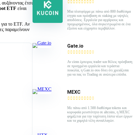
 αυξάνοντας έτσι
pot ETF
είναι
Mια πλατφόρμα με πάνω από 800 διαθέσιμα
crypto και πρόσβαση σε staking με υψηλές
αποδόσεις. Εργαλεία για αρχάριους και
 για το ETF. Αν
προχωρημένους, όλα συγκεντρωμένα σε ένα
έξυπνο και εύχρηστο περιβάλλον.
ες παραμείνουν
Gate.io
Αν είσαι έμπειρος trader και θέλεις πρόσβαση
σε προηγμένα εργαλεία και τεράστια
ποικιλία, η Gate.io σου δίνει ότι χρειάζεσαι
για να πας το Trading σε ανώτερα επίπδα.
MEXC
Με πάνω από 1.500 διαθέσιμα tokens και
κορυφαία ρευστότητα σε altcoins, η MEXC
φημίζεται για την ταχύτατη λίστα νέων έργων
και τα χαμηλά τέλη συναλλαγών.