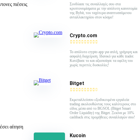
τονες πιέσεις
Συνδύασε τις συναλλαγές σου στα
κρυπτονομίσματα με την απόλυτη καινοτομία
της Bybit, του ταχύτερα αναπτυσσόμενου
ανταλλακτηρίου στον κόσμο!
Crypto.com
Το απόλυτο crypto app για απλή, γρήγορη και
ασφαλή διαχείριση. Ιδανικό για κάθε trader.
Κατέβασε το και αξιοποίησε τα οφέλη του
χωρίς περιττές δυσκολίες!
Bitget
Εκμεταλλεύσου εξειδικευμένα εργαλεία
trading ακολουθώντας τους καλύτερους στο
είδος μέσα από το BGSOL (Bitget Smart
Order Liquidity) της Bitget. Ξεκίνα με 10%
cashback στις προμήθειες συναλλαγών σου!
έσει αίτηση
Kucoin