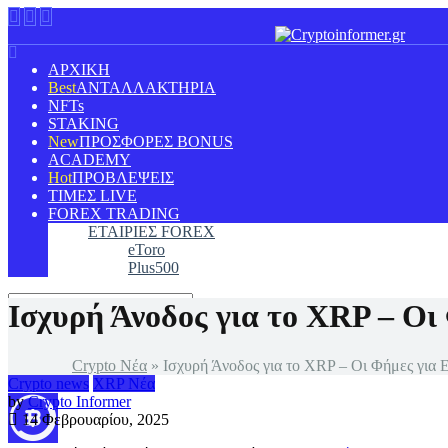
ΑΡΧΙΚΗ
ΑΝΤΑΛΛΑΚΤΗΡΙΑ
NFTs
STAKING
ΠΡΟΣΦΟΡΕΣ BONUS
ACADEMY
ΠΡΟΒΛΕΨΕΙΣ
ΤΙΜΕΣ LIVE
FOREX TRADING
ΕΤΑΙΡΙΕΣ FOREX
eToro
Plus500
Ισχυρή Άνοδος για το XRP – Οι
Crypto Νέα
»
Ισχυρή Άνοδος για το XRP – Οι Φήμες για 
Crypto news
XRP Νέα
by
Crypto Informer
14 Φεβρουαρίου, 2025