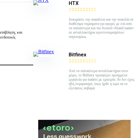
HTX
Δοκιμάστε την ασφάλεια και την ποικιλία σε
διαθέσιμα νομίσματα για αγορά, με ένα από
τα παλαιότερα και πιο δυνατά «brand name»
ετάβλητη, και
σε ανταλλακτήρια κρυπτονομισμάτων
παγκοσμίως.
ενδυτικές
Bitfinex
Από τα παλαιότερα ανταλλακτήρια στον
χώρο, το Bitfinex προσφέρει προηγμένα
εργαλεία για traders με εμπειρία. Αν δεν έχεις
ήδη λογαριασμό, ίσως ήρθε η ώρα να το
εξετάσεις σοβαρά.