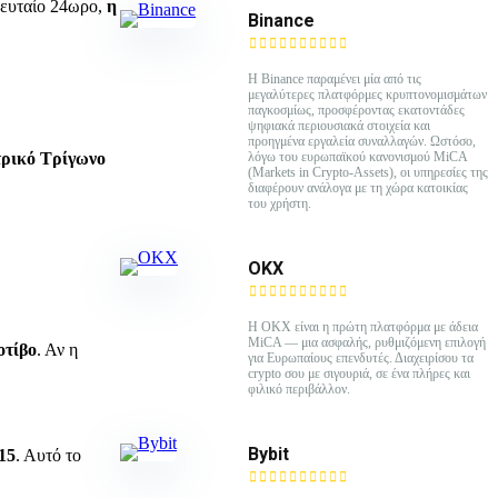
λευταίο 24ωρο,
η
Binance
Η Binance παραμένει μία από τις
μεγαλύτερες πλατφόρμες κρυπτονομισμάτων
παγκοσμίως, προσφέροντας εκατοντάδες
ψηφιακά περιουσιακά στοιχεία και
προηγμένα εργαλεία συναλλαγών. Ωστόσο,
ρικό Τρίγωνο
λόγω του ευρωπαϊκού κανονισμού MiCA
(Markets in Crypto-Assets), οι υπηρεσίες της
διαφέρουν ανάλογα με τη χώρα κατοικίας
του χρήστη.
ΟΚΧ
Η OKX είναι η πρώτη πλατφόρμα με άδεια
MiCA — μια ασφαλής, ρυθμιζόμενη επιλογή
οτίβο
. Αν η
για Ευρωπαίους επενδυτές. Διαχειρίσου τα
crypto σου με σιγουριά, σε ένα πλήρες και
φιλικό περιβάλλον.
Bybit
15
. Αυτό το