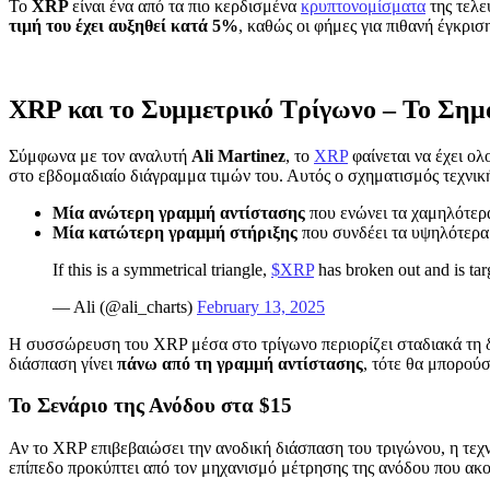
Το
XRP
είναι ένα από τα πιο κερδισμένα
κρυπτονομίσματα
της τελε
τιμή του έχει αυξηθεί κατά 5%
, καθώς οι φήμες για πιθανή έγκρισ
XRP και το Συμμετρικό Τρίγωνο – Το Σημά
Σύμφωνα με τον αναλυτή
Ali Martinez
, το
XRP
φαίνεται να έχει 
στο εβδομαδιαίο διάγραμμα τιμών του. Αυτός ο σχηματισμός τεχνικ
Μία ανώτερη γραμμή αντίστασης
που ενώνει τα χαμηλότερα
Μία κατώτερη γραμμή στήριξης
που συνδέει τα υψηλότερα
If this is a symmetrical triangle,
$XRP
has broken out and is ta
— Ali (@ali_charts)
February 13, 2025
Η συσσώρευση του XRP μέσα στο τρίγωνο περιορίζει σταδιακά τη δ
διάσπαση γίνει
πάνω από τη γραμμή αντίστασης
, τότε θα μπορού
Το Σενάριο της Ανόδου στα $15
Αν το XRP επιβεβαιώσει την ανοδική διάσπαση του τριγώνου, η τεχν
επίπεδο προκύπτει από τον μηχανισμό μέτρησης της ανόδου που ακ