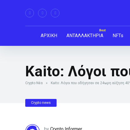
ΑΡΧΙΚΗ
ΑΝΤΑΛΛΑΚΤΗΡΙΑ
NFTs
Kaito: Λόγοι π
Crypto Νέα
»
Kaito: Λόγοι που οδήγησαν σε 24ωρη αύξηση 40
Crypto news
by
Crypto Informer