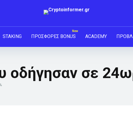
STAKING
ΠΡΟΣΦΟΡΕΣ BONUS
ACADEMY
ΠΡΟΒΛ
ου οδήγησαν σε 24
%