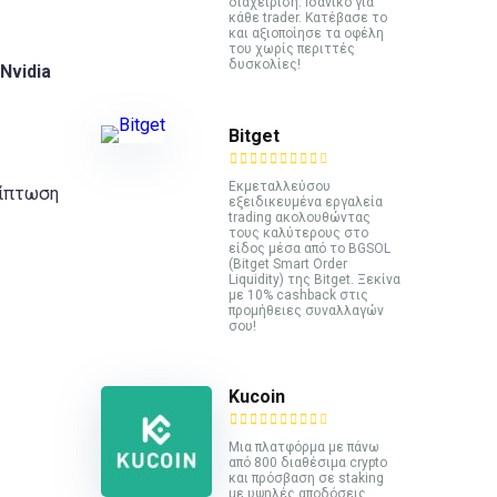
διαχείριση. Ιδανικό για
κάθε trader. Κατέβασε το
και αξιοποίησε τα οφέλη
του χωρίς περιττές
δυσκολίες!
Nvidia
Bitget
Εκμεταλλεύσου
ρίπτωση
εξειδικευμένα εργαλεία
trading ακολουθώντας
τους καλύτερους στο
είδος μέσα από το BGSOL
(Bitget Smart Order
Liquidity) της Bitget. Ξεκίνα
με 10% cashback στις
προμήθειες συναλλαγών
σου!
Kucoin
Mια πλατφόρμα με πάνω
από 800 διαθέσιμα crypto
και πρόσβαση σε staking
με υψηλές αποδόσεις.