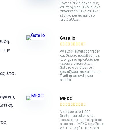
Εργαλεία για αρχάριους
και προχωρημένους, όλα
συγκεντρωμένα σε ένα
έξυπνο και εύχρηστο
περιβάλλον.
Gate.io
ευση.
ι την
Αν είσαι έμπειρος trader
και θέλεις πρόσβαση σε
προηγμένα εργαλεία και
τεράστια ποικιλία, η
Gate.io σου δίνει ότι
χρειάζεσαι για να πας το
ας έτσι
Trading σε ανώτερα
επίπδα.
ράγωγα,
MEXC
ωτική,
Με πάνω από 1.500
διαθέσιμα tokens και
κορυφαία ρευστότητα σε
τος
altcoins, η MEXC φημίζεται
για την ταχύτατη λίστα