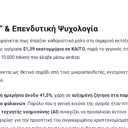
” & Επενδυτική Ψυχολογία
 φαίνεται πως έπαιξαν καθοριστικό ρόλο στη σημερινή εκτόξ
ής αγόρασε
$1,39 εκατομμύρια σε KAITO
, παρά το γεγονός ότ
0.000 tokens που έλαβε μέσω airdrop.
εται ως θετικό σημάδι από τους μικροεπενδυτές, ενισχύοντ
n.
ή ημερήσια άνοδο 41,5%
, χάρη σε
αυξημένη ζήτηση στα πα
σία φαλαινών
. Παρόλο που η γενική εικόνα της αγοράς ήταν πτ
ς
τεχνητής νοημοσύνης (AI)
συνεχίζει να προσελκύει έντονο
φορίες για την προοπτική του συγκεκριμένου κρυπτονομίσμα