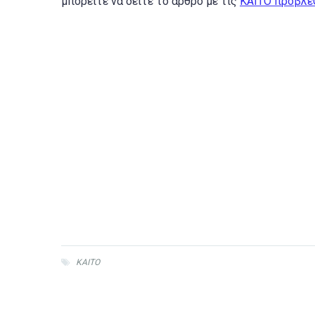
μπορείτε να δείτε το άρθρο με τις
KAITO προβλέ
KAITO