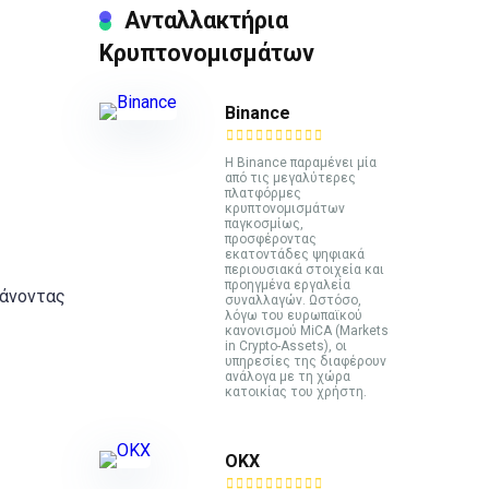
Ανταλλακτήρια
Κρυπτονομισμάτων
Binance
Η Binance παραμένει μία
από τις μεγαλύτερες
πλατφόρμες
κρυπτονομισμάτων
παγκοσμίως,
προσφέροντας
εκατοντάδες ψηφιακά
περιουσιακά στοιχεία και
προηγμένα εργαλεία
ξάνοντας
συναλλαγών. Ωστόσο,
λόγω του ευρωπαϊκού
κανονισμού MiCA (Markets
in Crypto-Assets), οι
υπηρεσίες της διαφέρουν
ανάλογα με τη χώρα
κατοικίας του χρήστη.
ΟΚΧ