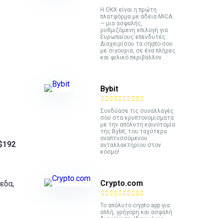
Η OKX είναι η πρώτη
πλατφόρμα με άδεια MiCA
— μια ασφαλής,
ρυθμιζόμενη επιλογή για
Ευρωπαίους επενδυτές.
Διαχειρίσου τα crypto σου
με σιγουριά, σε ένα πλήρες
και φιλικό περιβάλλον.
Bybit
Συνδύασε τις συναλλαγές
σου στα κρυπτονομίσματα
με την απόλυτη καινοτομία
της Bybit, του ταχύτερα
αναπτυσσόμενου
$192
ανταλλακτηρίου στον
κόσμο!
Crypto.com
εδα,
Το απόλυτο crypto app για
απλή, γρήγορη και ασφαλή