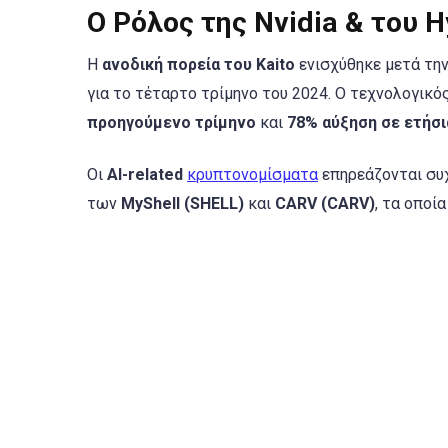
Ο Ρόλος της Nvidia & του 
Η
ανοδική πορεία του Kaito
ενισχύθηκε μετά τη
για το τέταρτο τρίμηνο του 2024. Ο τεχνολογικ
προηγούμενο τρίμηνο
και
78% αύξηση σε ετήσι
Οι
AI-related
κρυπτονομίσματα
επηρεάζονται συχ
των
MyShell (SHELL)
και
CARV (CARV)
, τα οποί