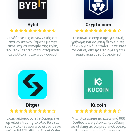
Bybit
Crypto.com
Συνδύασε τις συναλλαγές σου
Το απόλυτο crypto app για απλή,
στα κρυπτονομίσματα με την
γρήγορη και ασφαλή διαχείριση.
απόλυτη καινοτομία της Bybit,
Ιδανικό για κάθε trader. Κατέβασε
του ταχύτερα αναπτυσσόμενου
το και αξιοποίησε τα οφέλη του
ανταλλακτηρίου στον κόσμο!
χωρίς περιττές δυσκολίες!
Bitget
Kucoin
Εκμεταλλεύσου εξειδικευμένα
Mια πλατφόρμα με πάνω από 800
εργαλεία trading ακολουθώντας
διαθέσιμα crypto και πρόσβαση
τους καλύτερους στο είδος μέσα
σε staking με υψηλές αποδόσεις.
από το BGSOL (Bitget Smart Order
Εργαλεία για αρχάριους και