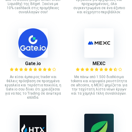
Liquidity) της Bitget. Ξεκίνα με
προχωρημένους, όλα
10% cashback στις προμήθειες
συγκεντρωμένα σε ένα έξυπνο
συναλλαγών σου!
και εύχρηστο περιβάλλον.
Gate.io
MEXC
Αν είσαι έμπειρος trader και
Με πάνω από 1.500 διαθέσιμα
θέλεις πρόσβαση σε προηγμένα
tokens και κορυφαία ρευστότητα
εργαλεία και τεράστια ποικιλία, η
σε altcoins, η MEXC φημίζεται για
Gate.io σου δίνει ότι χρειάζεσαι
την ταχύτατη λίστα νέων έργων
για να πας το Trading σε ανώτερα
και τα χαμηλά τέλη συναλλαγών.
επίπδα.