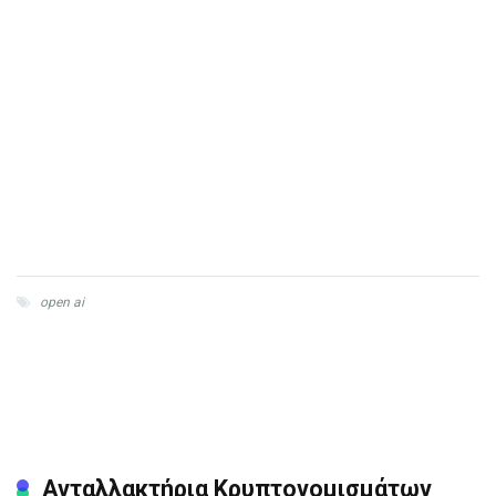
open ai
Ανταλλακτήρια Κρυπτονομισμάτων