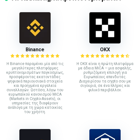
Binance
ΟΚΧ
Η Binance παραμένει μία από τις
Η OKX είναι η πρώτη πλατφόρμα
μεγαλύτερες πλατφόρμες
με άδεια MiCA — μια ασφαλής,
κρυπτονομισμάτων παγκοσμίως,
ρυθμιζόμενη επιλογή για
προσφέροντας εκατοντάδες
Ευρωπαίους επενδυτές.
ψηφιακά περιουσιακά στοιχεία
Διαχειρίσου τα crypto σου με
και προηγμένα εργαλεία
σιγουριά, σε ένα πλήρες και
συναλλαγών. Ωστόσο, λόγω του
φιλικό περιβάλλον.
ευρωπαϊκού κανονισμού MiCA
(Markets in Crypto-Assets), οι
υπηρεσίες της διαφέρουν
ανάλογα με τη χώρα κατοικίας
του χρήστη.