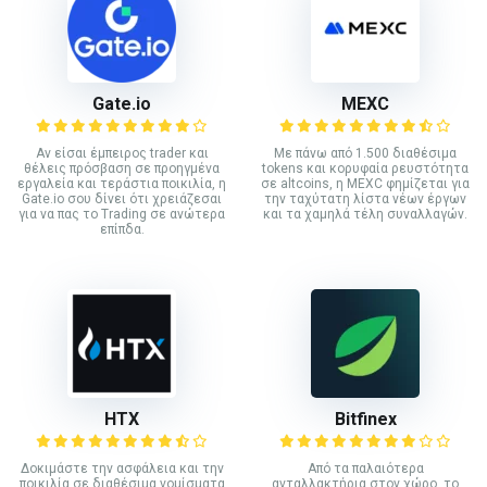
Gate.io
MEXC
Αν είσαι έμπειρος trader και
Με πάνω από 1.500 διαθέσιμα
θέλεις πρόσβαση σε προηγμένα
tokens και κορυφαία ρευστότητα
εργαλεία και τεράστια ποικιλία, η
σε altcoins, η MEXC φημίζεται για
Gate.io σου δίνει ότι χρειάζεσαι
την ταχύτατη λίστα νέων έργων
για να πας το Trading σε ανώτερα
και τα χαμηλά τέλη συναλλαγών.
επίπδα.
HTX
Bitfinex
Δοκιμάστε την ασφάλεια και την
Από τα παλαιότερα
ποικιλία σε διαθέσιμα νομίσματα
ανταλλακτήρια στον χώρο, το