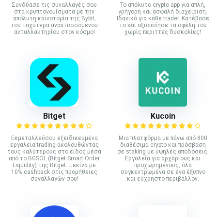
Συνδύασε τις συναλλαγές σου
Το απόλυτο crypto app για απλή,
στα κρυπτονομίσματα με την
γρήγορη και ασφαλή διαχείριση.
απόλυτη καινοτομία της Bybit,
Ιδανικό για κάθε trader. Κατέβασε
του ταχύτερα αναπτυσσόμενου
το και αξιοποίησε τα οφέλη του
ανταλλακτηρίου στον κόσμο!
χωρίς περιττές δυσκολίες!
Bitget
Kucoin
Εκμεταλλεύσου εξειδικευμένα
Mια πλατφόρμα με πάνω από 800
εργαλεία trading ακολουθώντας
διαθέσιμα crypto και πρόσβαση
τους καλύτερους στο είδος μέσα
σε staking με υψηλές αποδόσεις.
από το BGSOL (Bitget Smart Order
Εργαλεία για αρχάριους και
Liquidity) της Bitget. Ξεκίνα με
προχωρημένους, όλα
10% cashback στις προμήθειες
συγκεντρωμένα σε ένα έξυπνο
συναλλαγών σου!
και εύχρηστο περιβάλλον.