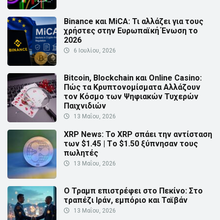
Binance και MiCA: Τι αλλάζει για τους
χρήστες στην Ευρωπαϊκή Ένωση το
2026
6 Ιουλίου, 2026
Bitcoin, Blockchain και Online Casino:
Πώς τα Κρυπτονομίσματα Αλλάζουν
τον Κόσμο των Ψηφιακών Τυχερών
Παιχνιδιών
13 Μαΐου, 2026
XRP News: Το XRP σπάει την αντίσταση
των $1.45 | Τo $1.50 ξύπνησαν τους
πωλητές
13 Μαΐου, 2026
Ο Τραμπ επιστρέφει στο Πεκίνο: Στο
τραπέζι Ιράν, εμπόριο και Ταϊβάν
13 Μαΐου, 2026