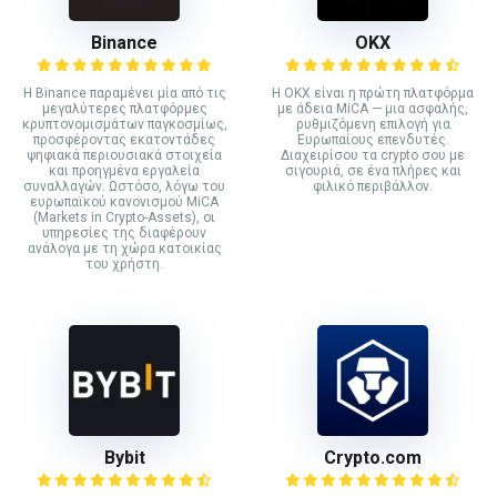
Binance
ΟΚΧ
Η Binance παραμένει μία από τις
Η OKX είναι η πρώτη πλατφόρμα
μεγαλύτερες πλατφόρμες
με άδεια MiCA — μια ασφαλής,
κρυπτονομισμάτων παγκοσμίως,
ρυθμιζόμενη επιλογή για
προσφέροντας εκατοντάδες
Ευρωπαίους επενδυτές.
ψηφιακά περιουσιακά στοιχεία
Διαχειρίσου τα crypto σου με
και προηγμένα εργαλεία
σιγουριά, σε ένα πλήρες και
συναλλαγών. Ωστόσο, λόγω του
φιλικό περιβάλλον.
ευρωπαϊκού κανονισμού MiCA
(Markets in Crypto-Assets), οι
υπηρεσίες της διαφέρουν
ανάλογα με τη χώρα κατοικίας
του χρήστη.
Bybit
Crypto.com