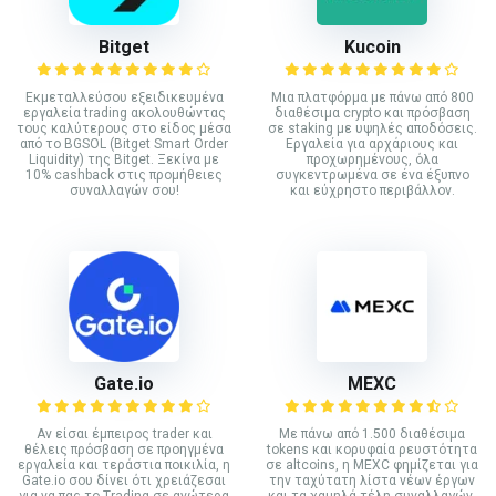
Bitget
Kucoin
Εκμεταλλεύσου εξειδικευμένα
Mια πλατφόρμα με πάνω από 800
εργαλεία trading ακολουθώντας
διαθέσιμα crypto και πρόσβαση
τους καλύτερους στο είδος μέσα
σε staking με υψηλές αποδόσεις.
από το BGSOL (Bitget Smart Order
Εργαλεία για αρχάριους και
Liquidity) της Bitget. Ξεκίνα με
προχωρημένους, όλα
10% cashback στις προμήθειες
συγκεντρωμένα σε ένα έξυπνο
συναλλαγών σου!
και εύχρηστο περιβάλλον.
Gate.io
MEXC
Αν είσαι έμπειρος trader και
Με πάνω από 1.500 διαθέσιμα
θέλεις πρόσβαση σε προηγμένα
tokens και κορυφαία ρευστότητα
εργαλεία και τεράστια ποικιλία, η
σε altcoins, η MEXC φημίζεται για
Gate.io σου δίνει ότι χρειάζεσαι
την ταχύτατη λίστα νέων έργων