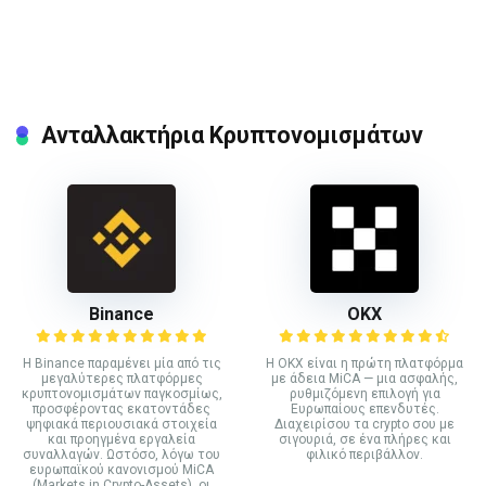
Ανταλλακτήρια Κρυπτονομισμάτων
Binance
ΟΚΧ
Η Binance παραμένει μία από τις
Η OKX είναι η πρώτη πλατφόρμα
μεγαλύτερες πλατφόρμες
με άδεια MiCA — μια ασφαλής,
κρυπτονομισμάτων παγκοσμίως,
ρυθμιζόμενη επιλογή για
προσφέροντας εκατοντάδες
Ευρωπαίους επενδυτές.
ψηφιακά περιουσιακά στοιχεία
Διαχειρίσου τα crypto σου με
και προηγμένα εργαλεία
σιγουριά, σε ένα πλήρες και
συναλλαγών. Ωστόσο, λόγω του
φιλικό περιβάλλον.
ευρωπαϊκού κανονισμού MiCA
(Markets in Crypto-Assets), οι