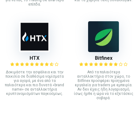
για να πας το Trading σε ανώτερα
και τα χαμηλά τέλη συναλλαγών.
επίπδα.
HTX
Bitfinex
Δοκιμάστε την ασφάλεια και την
Από τα παλαιότερα
ποικιλία σε διαθέσιμα νομίσματα
ανταλλακτήρια στον χώρο, το
για αγορά, με ένα από τα
Bitfinex προσφέρει προηγμένα
παλαιότερα και πιο δυνατά «brand
εργαλεία για traders με εμπειρία.
name» σε ανταλλακτήρια
Αν δεν έχεις ήδη λογαριασμό,
κρυπτονομισμάτων παγκοσμίως.
ίσως ήρθε η ώρα να το εξετάσεις
σοβαρά.