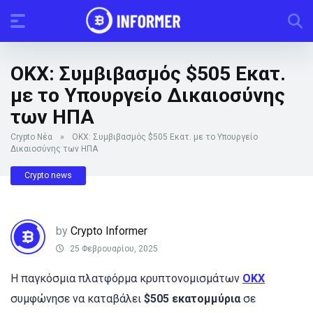
OKX: Συμβιβασμός $505 Εκατ.
με το Υπουργείο Δικαιοσύνης
των ΗΠΑ
Crypto Νέα
»
OKX: Συμβιβασμός $505 Εκατ. με το Υπουργείο
Δικαιοσύνης των ΗΠΑ
Crypto news
by
Crypto Informer
25 Φεβρουαρίου, 2025
Η παγκόσμια πλατφόρμα κρυπτονομισμάτων
OKX
συμφώνησε να καταβάλει
$505 εκατομμύρια
σε