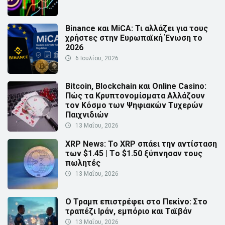
Binance και MiCA: Τι αλλάζει για τους
χρήστες στην Ευρωπαϊκή Ένωση το
2026
6 Ιουλίου, 2026
Bitcoin, Blockchain και Online Casino:
Πώς τα Κρυπτονομίσματα Αλλάζουν
τον Κόσμο των Ψηφιακών Τυχερών
Παιχνιδιών
13 Μαΐου, 2026
XRP News: Το XRP σπάει την αντίσταση
των $1.45 | Τo $1.50 ξύπνησαν τους
πωλητές
13 Μαΐου, 2026
Ο Τραμπ επιστρέφει στο Πεκίνο: Στο
τραπέζι Ιράν, εμπόριο και Ταϊβάν
13 Μαΐου, 2026