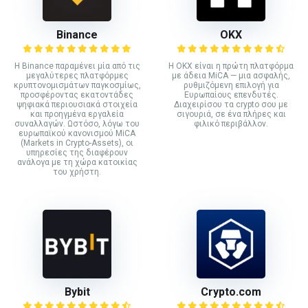
Binance
ΟΚΧ
Η Binance παραμένει μία από τις
Η OKX είναι η πρώτη πλατφόρμα
μεγαλύτερες πλατφόρμες
με άδεια MiCA — μια ασφαλής,
κρυπτονομισμάτων παγκοσμίως,
ρυθμιζόμενη επιλογή για
προσφέροντας εκατοντάδες
Ευρωπαίους επενδυτές.
ψηφιακά περιουσιακά στοιχεία
Διαχειρίσου τα crypto σου με
και προηγμένα εργαλεία
σιγουριά, σε ένα πλήρες και
συναλλαγών. Ωστόσο, λόγω του
φιλικό περιβάλλον.
ευρωπαϊκού κανονισμού MiCA
(Markets in Crypto-Assets), οι
υπηρεσίες της διαφέρουν
ανάλογα με τη χώρα κατοικίας
του χρήστη.
Bybit
Crypto.com