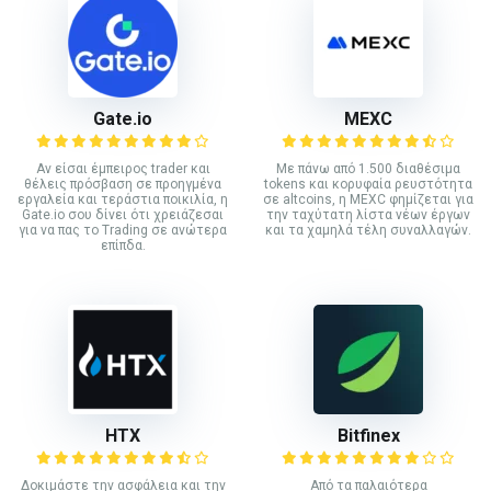
Gate.io
MEXC
Αν είσαι έμπειρος trader και
Με πάνω από 1.500 διαθέσιμα
θέλεις πρόσβαση σε προηγμένα
tokens και κορυφαία ρευστότητα
εργαλεία και τεράστια ποικιλία, η
σε altcoins, η MEXC φημίζεται για
Gate.io σου δίνει ότι χρειάζεσαι
την ταχύτατη λίστα νέων έργων
για να πας το Trading σε ανώτερα
και τα χαμηλά τέλη συναλλαγών.
επίπδα.
HTX
Bitfinex
Δοκιμάστε την ασφάλεια και την
Από τα παλαιότερα