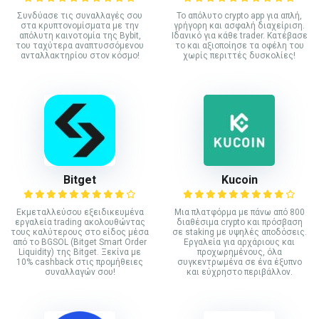
Συνδύασε τις συναλλαγές σου
Το απόλυτο crypto app για απλή,
στα κρυπτονομίσματα με την
γρήγορη και ασφαλή διαχείριση.
απόλυτη καινοτομία της Bybit,
Ιδανικό για κάθε trader. Κατέβασε
του ταχύτερα αναπτυσσόμενου
το και αξιοποίησε τα οφέλη του
ανταλλακτηρίου στον κόσμο!
χωρίς περιττές δυσκολίες!
Bitget
Kucoin
Εκμεταλλεύσου εξειδικευμένα
Mια πλατφόρμα με πάνω από 800
εργαλεία trading ακολουθώντας
διαθέσιμα crypto και πρόσβαση
τους καλύτερους στο είδος μέσα
σε staking με υψηλές αποδόσεις.
από το BGSOL (Bitget Smart Order
Εργαλεία για αρχάριους και
Liquidity) της Bitget. Ξεκίνα με
προχωρημένους, όλα
10% cashback στις προμήθειες
συγκεντρωμένα σε ένα έξυπνο
συναλλαγών σου!
και εύχρηστο περιβάλλον.