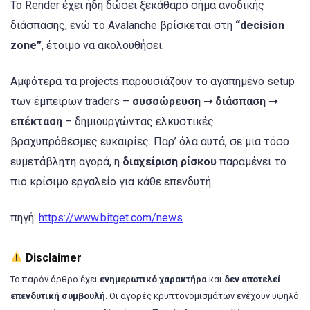
Το Render έχει ήδη δώσει ξεκάθαρο σήμα ανοδικής
διάσπασης, ενώ το Avalanche βρίσκεται στη
“decision
zone”
, έτοιμο να ακολουθήσει.
Αμφότερα τα projects παρουσιάζουν το αγαπημένο setup
των έμπειρων traders –
συσσώρευση ➝ διάσπαση ➝
επέκταση
– δημιουργώντας ελκυστικές
βραχυπρόθεσμες ευκαιρίες. Παρ’ όλα αυτά, σε μια τόσο
ευμετάβλητη αγορά, η
διαχείριση ρίσκου
παραμένει το
πιο κρίσιμο εργαλείο για κάθε επενδυτή.
πηγή:
https://www.bitget.com/news
Disclaimer
Το παρόν άρθρο έχει
ενημερωτικό χαρακτήρα
και
δεν αποτελεί
επενδυτική συμβουλή
. Οι αγορές κρυπτονομισμάτων ενέχουν υψηλό