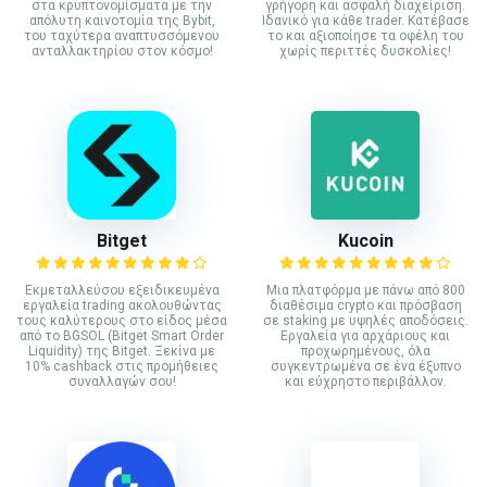
στα κρυπτονομίσματα με την
γρήγορη και ασφαλή διαχείριση.
απόλυτη καινοτομία της Bybit,
Ιδανικό για κάθε trader. Κατέβασε
του ταχύτερα αναπτυσσόμενου
το και αξιοποίησε τα οφέλη του
ανταλλακτηρίου στον κόσμο!
χωρίς περιττές δυσκολίες!
Bitget
Kucoin
Εκμεταλλεύσου εξειδικευμένα
Mια πλατφόρμα με πάνω από 800
εργαλεία trading ακολουθώντας
διαθέσιμα crypto και πρόσβαση
τους καλύτερους στο είδος μέσα
σε staking με υψηλές αποδόσεις.
από το BGSOL (Bitget Smart Order
Εργαλεία για αρχάριους και
Liquidity) της Bitget. Ξεκίνα με
προχωρημένους, όλα
10% cashback στις προμήθειες
συγκεντρωμένα σε ένα έξυπνο
συναλλαγών σου!
και εύχρηστο περιβάλλον.