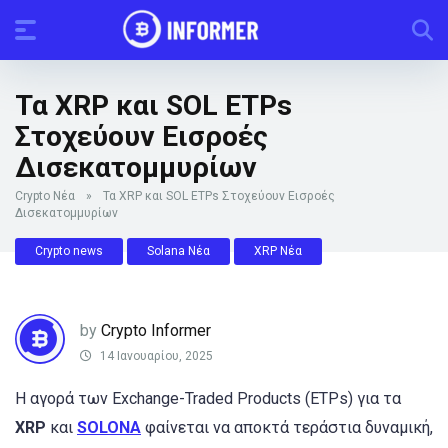
Τα XRP και SOL ETPs
Στοχεύουν Εισροές
Δισεκατομμυρίων
Crypto Νέα
»
Τα XRP και SOL ETPs Στοχεύουν Εισροές
Δισεκατομμυρίων
Crypto news
Solana Νέα
XRP Νέα
by
Crypto Informer
14 Ιανουαρίου, 2025
Η αγορά των Exchange-Traded Products (ETPs) για τα
XRP
και
SOLONA
φαίνεται να αποκτά τεράστια δυναμική,