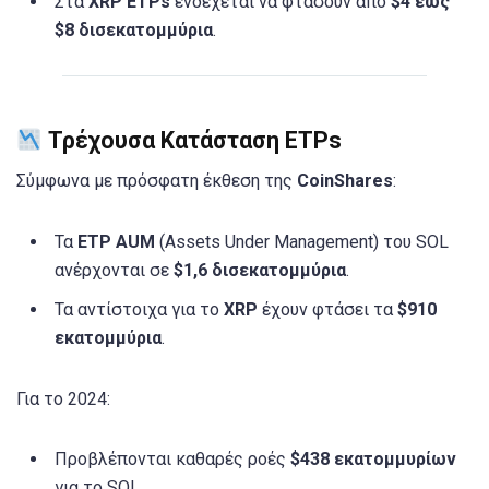
Στα
XRP ETPs
ενδέχεται να φτάσουν από
$4 έως
$8 δισεκατομμύρια
.
Τρέχουσα Κατάσταση ETPs
Σύμφωνα με πρόσφατη έκθεση της
CoinShares
:
Τα
ETP AUM
(Assets Under Management) του SOL
ανέρχονται σε
$1,6 δισεκατομμύρια
.
Τα αντίστοιχα για το
XRP
έχουν φτάσει τα
$910
εκατομμύρια
.
Για το 2024:
Προβλέπονται καθαρές ροές
$438 εκατομμυρίων
για το SOL.