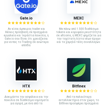
Gate.io
MEXC
Αν είσαι έμπειρος trader και
Με πάνω από 1.500 διαθέσιμα
θέλεις πρόσβαση σε προηγμένα
tokens και κορυφαία ρευστότητα
εργαλεία και τεράστια ποικιλία, η
σε altcoins, η MEXC φημίζεται για
Gate.io σου δίνει ότι χρειάζεσαι
την ταχύτατη λίστα νέων έργων
για να πας το Trading σε ανώτερα
και τα χαμηλά τέλη συναλλαγών.
επίπδα.
HTX
Bitfinex
Δοκιμάστε την ασφάλεια και την
Από τα παλαιότερα
ποικιλία σε διαθέσιμα νομίσματα
ανταλλακτήρια στον χώρο, το
για αγορά, με ένα από τα
Bitfinex προσφέρει προηγμένα