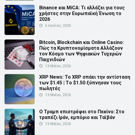
Binance και MiCA: Τι αλλάζει για τους
χρήστες στην Ευρωπαϊκή Ένωση το
2026
6 Ιουλίου, 2026
Bitcoin, Blockchain και Online Casino:
Πώς τα Κρυπτονομίσματα Αλλάζουν
τον Κόσμο των Ψηφιακών Τυχερών
Παιχνιδιών
13 Μαΐου, 2026
XRP News: Το XRP σπάει την αντίσταση
των $1.45 | Τo $1.50 ξύπνησαν τους
πωλητές
13 Μαΐου, 2026
Ο Τραμπ επιστρέφει στο Πεκίνο: Στο
τραπέζι Ιράν, εμπόριο και Ταϊβάν
13 Μαΐου, 2026