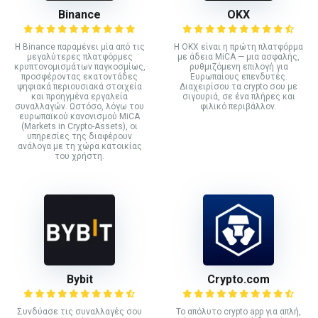
Binance
ΟΚΧ
Η Binance παραμένει μία από τις
Η OKX είναι η πρώτη πλατφόρμα
μεγαλύτερες πλατφόρμες
με άδεια MiCA — μια ασφαλής,
κρυπτονομισμάτων παγκοσμίως,
ρυθμιζόμενη επιλογή για
προσφέροντας εκατοντάδες
Ευρωπαίους επενδυτές.
ψηφιακά περιουσιακά στοιχεία
Διαχειρίσου τα crypto σου με
και προηγμένα εργαλεία
σιγουριά, σε ένα πλήρες και
συναλλαγών. Ωστόσο, λόγω του
φιλικό περιβάλλον.
ευρωπαϊκού κανονισμού MiCA
(Markets in Crypto-Assets), οι
υπηρεσίες της διαφέρουν
ανάλογα με τη χώρα κατοικίας
του χρήστη.
Bybit
Crypto.com
Συνδύασε τις συναλλαγές σου
Το απόλυτο crypto app για απλή,