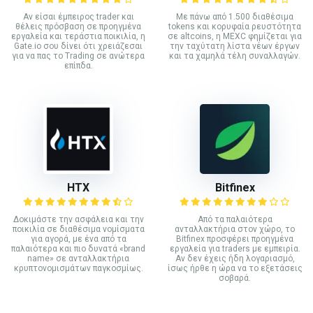
Αν είσαι έμπειρος trader και
Με πάνω από 1.500 διαθέσιμα
θέλεις πρόσβαση σε προηγμένα
tokens και κορυφαία ρευστότητα
εργαλεία και τεράστια ποικιλία, η
σε altcoins, η MEXC φημίζεται για
Gate.io σου δίνει ότι χρειάζεσαι
την ταχύτατη λίστα νέων έργων
για να πας το Trading σε ανώτερα
και τα χαμηλά τέλη συναλλαγών.
επίπδα.
HTX
Bitfinex
Δοκιμάστε την ασφάλεια και την
Από τα παλαιότερα
ποικιλία σε διαθέσιμα νομίσματα
ανταλλακτήρια στον χώρο, το
για αγορά, με ένα από τα
Bitfinex προσφέρει προηγμένα
παλαιότερα και πιο δυνατά «brand
εργαλεία για traders με εμπειρία.
name» σε ανταλλακτήρια
Αν δεν έχεις ήδη λογαριασμό,
κρυπτονομισμάτων παγκοσμίως.
ίσως ήρθε η ώρα να το εξετάσεις
σοβαρά.