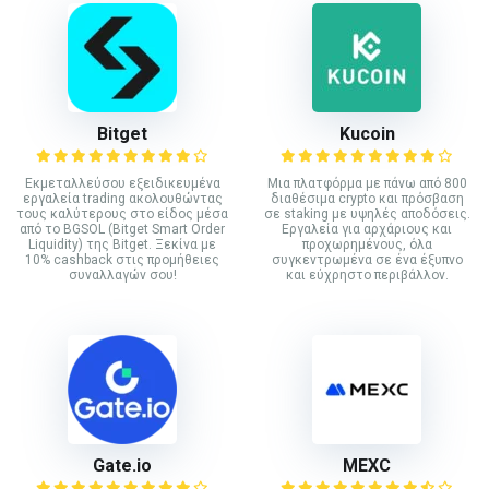
Bitget
Kucoin
Εκμεταλλεύσου εξειδικευμένα
Mια πλατφόρμα με πάνω από 800
εργαλεία trading ακολουθώντας
διαθέσιμα crypto και πρόσβαση
τους καλύτερους στο είδος μέσα
σε staking με υψηλές αποδόσεις.
από το BGSOL (Bitget Smart Order
Εργαλεία για αρχάριους και
Liquidity) της Bitget. Ξεκίνα με
προχωρημένους, όλα
10% cashback στις προμήθειες
συγκεντρωμένα σε ένα έξυπνο
συναλλαγών σου!
και εύχρηστο περιβάλλον.
Gate.io
MEXC