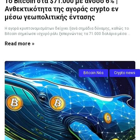
Το Bitcoin στα $71.000 με άνοδο 6% |
Ανθεκτικότητα της αγοράς crypto εν
μέσω γεωπολιτικής έντασης
Η αγορά κρυπτονομισμάτων δείχνει ξανά σημάδια δύναμης, καθώς το
Bitcoin σημείωσε ισχυρό ράλι ξεπερνώντας τα 71.000 δολάρια μέσα ...
Read more »
Bitcoin Νέα
Crypto news