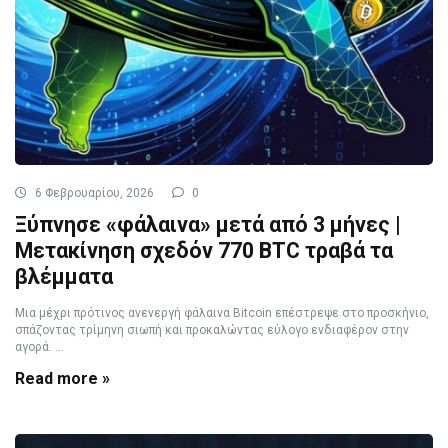
6 Φεβρουαρίου, 2026
0
Ξύπνησε «φάλαινα» μετά από 3 μήνες |
Μετακίνηση σχεδόν 770 BTC τραβά τα
βλέμματα
Μια μέχρι πρότινος ανενεργή φάλαινα Bitcoin επέστρεψε στο προσκήνιο,
σπάζοντας τρίμηνη σιωπή και προκαλώντας εύλογο ενδιαφέρον στην
αγορά. ...
Read more »