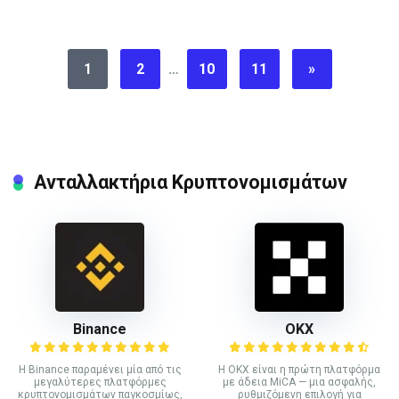
1
2
…
10
11
»
Ανταλλακτήρια Κρυπτονομισμάτων
Binance
ΟΚΧ
Η Binance παραμένει μία από τις
Η OKX είναι η πρώτη πλατφόρμα
μεγαλύτερες πλατφόρμες
με άδεια MiCA — μια ασφαλής,
κρυπτονομισμάτων παγκοσμίως,
ρυθμιζόμενη επιλογή για