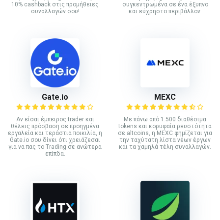
10% cashback στις προμήθειες
συγκεντρωμένα σε ένα έξυπνο
συναλλαγών σου!
και εύχρηστο περιβάλλον.
Gate.io
MEXC
Αν είσαι έμπειρος trader και
Με πάνω από 1.500 διαθέσιμα
θέλεις πρόσβαση σε προηγμένα
tokens και κορυφαία ρευστότητα
εργαλεία και τεράστια ποικιλία, η
σε altcoins, η MEXC φημίζεται για
Gate.io σου δίνει ότι χρειάζεσαι
την ταχύτατη λίστα νέων έργων
για να πας το Trading σε ανώτερα
και τα χαμηλά τέλη συναλλαγών.
επίπδα.