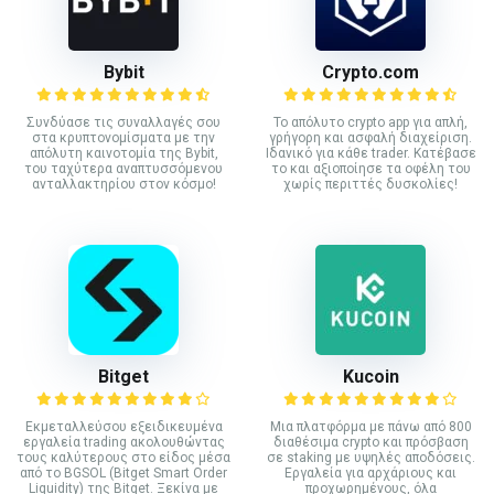
Bybit
Crypto.com
Συνδύασε τις συναλλαγές σου
Το απόλυτο crypto app για απλή,
στα κρυπτονομίσματα με την
γρήγορη και ασφαλή διαχείριση.
απόλυτη καινοτομία της Bybit,
Ιδανικό για κάθε trader. Κατέβασε
του ταχύτερα αναπτυσσόμενου
το και αξιοποίησε τα οφέλη του
ανταλλακτηρίου στον κόσμο!
χωρίς περιττές δυσκολίες!
Bitget
Kucoin
Εκμεταλλεύσου εξειδικευμένα
Mια πλατφόρμα με πάνω από 800
εργαλεία trading ακολουθώντας
διαθέσιμα crypto και πρόσβαση
τους καλύτερους στο είδος μέσα
σε staking με υψηλές αποδόσεις.
από το BGSOL (Bitget Smart Order
Εργαλεία για αρχάριους και
Liquidity) της Bitget. Ξεκίνα με
προχωρημένους, όλα