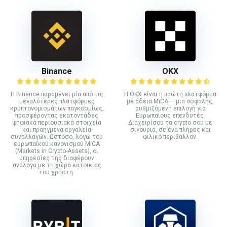
Binance
ΟΚΧ
Η Binance παραμένει μία από τις
Η OKX είναι η πρώτη πλατφόρμα
μεγαλύτερες πλατφόρμες
με άδεια MiCA — μια ασφαλής,
κρυπτονομισμάτων παγκοσμίως,
ρυθμιζόμενη επιλογή για
προσφέροντας εκατοντάδες
Ευρωπαίους επενδυτές.
ψηφιακά περιουσιακά στοιχεία
Διαχειρίσου τα crypto σου με
και προηγμένα εργαλεία
σιγουριά, σε ένα πλήρες και
συναλλαγών. Ωστόσο, λόγω του
φιλικό περιβάλλον.
ευρωπαϊκού κανονισμού MiCA
(Markets in Crypto-Assets), οι
υπηρεσίες της διαφέρουν
ανάλογα με τη χώρα κατοικίας
του χρήστη.