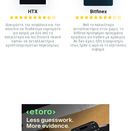
HTX
Bitfinex
Δοκιμάστε την ασφάλεια και την
Από τα παλαιότερα
ποικιλία σε διαθέσιμα νομίσματα
ανταλλακτήρια στον χώρο, το
για αγορά, με ένα από τα
Bitfinex προσφέρει προηγμένα
παλαιότερα και πιο δυνατά «brand
εργαλεία για traders με εμπειρία.
name» σε ανταλλακτήρια
Αν δεν έχεις ήδη λογαριασμό,
κρυπτονομισμάτων παγκοσμίως.
ίσως ήρθε η ώρα να το εξετάσεις
σοβαρά.