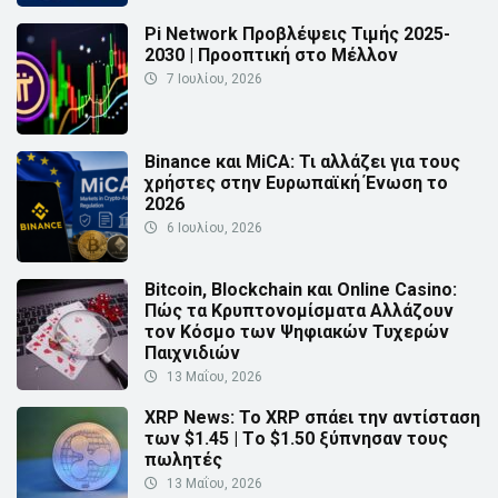
Pi Network Προβλέψεις Τιμής 2025-
2030 | Προοπτική στο Μέλλον
7 Ιουλίου, 2026
Binance και MiCA: Τι αλλάζει για τους
χρήστες στην Ευρωπαϊκή Ένωση το
2026
6 Ιουλίου, 2026
Bitcoin, Blockchain και Online Casino:
Πώς τα Κρυπτονομίσματα Αλλάζουν
τον Κόσμο των Ψηφιακών Τυχερών
Παιχνιδιών
13 Μαΐου, 2026
XRP News: Το XRP σπάει την αντίσταση
των $1.45 | Τo $1.50 ξύπνησαν τους
πωλητές
13 Μαΐου, 2026