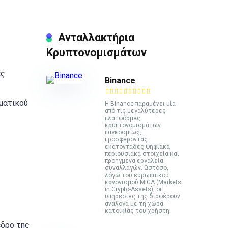
Ανταλλακτήρια
Κρυπτονομισμάτων
ες
Binance
ματικού
Η Binance παραμένει μία
από τις μεγαλύτερες
πλατφόρμες
κρυπτονομισμάτων
παγκοσμίως,
προσφέροντας
εκατοντάδες ψηφιακά
περιουσιακά στοιχεία και
προηγμένα εργαλεία
συναλλαγών. Ωστόσο,
λόγω του ευρωπαϊκού
κανονισμού MiCA (Markets
in Crypto-Assets), οι
υπηρεσίες της διαφέρουν
ανάλογα με τη χώρα
κατοικίας του χρήστη.
εδρο της