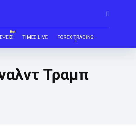
ΕΨΕΙΣ
ΤΙΜΕΣ LIVE
FOREX TRADING
όναλντ Τραμπ