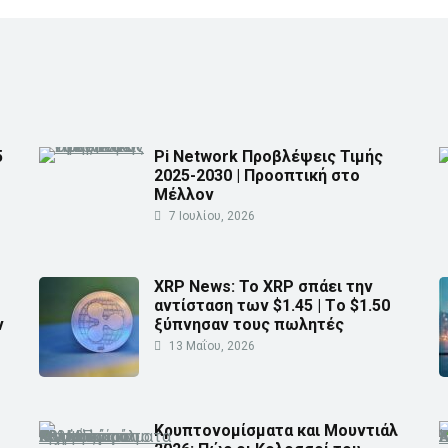
5
Pi Network Προβλέψεις Τιμής
2025-2030 | Προοπτική στο
Μέλλον
7 Ιουλίου, 2026
XRP News: Το XRP σπάει την
αντίσταση των $1.45 | Τo $1.50
ν
ξύπνησαν τους πωλητές
13 Μαΐου, 2026
Κρυπτονομίσματα και Μουντιάλ