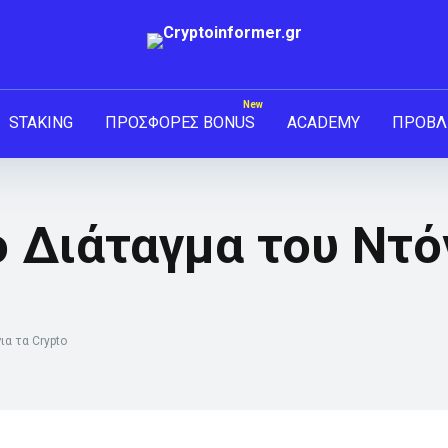
STAKING
ΠΡΟΣΦΟΡΕΣ BONUS
ACADEMY
ΠΡΟΒΛ
ό Διάταγμα του Ντ
ια τα Crypto