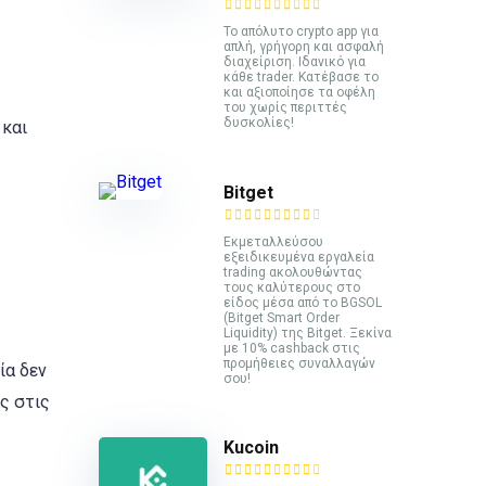
Το απόλυτο crypto app για
απλή, γρήγορη και ασφαλή
διαχείριση. Ιδανικό για
κάθε trader. Κατέβασε το
και αξιοποίησε τα οφέλη
του χωρίς περιττές
δυσκολίες!
 και
Bitget
Εκμεταλλεύσου
εξειδικευμένα εργαλεία
trading ακολουθώντας
τους καλύτερους στο
είδος μέσα από το BGSOL
(Bitget Smart Order
Liquidity) της Bitget. Ξεκίνα
με 10% cashback στις
προμήθειες συναλλαγών
ία δεν
σου!
ς στις
Kucoin