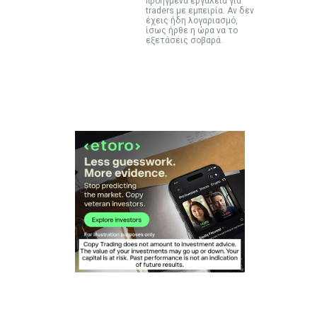
προηγμένα εργαλεία για
traders με εμπειρία. Αν δεν
έχεις ήδη λογαριασμό,
ίσως ήρθε η ώρα να το
εξετάσεις σοβαρά.