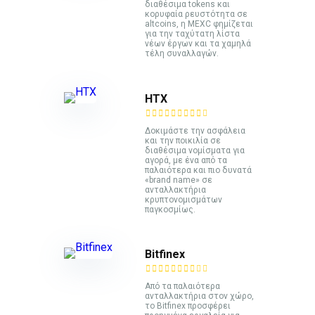
διαθέσιμα tokens και
κορυφαία ρευστότητα σε
altcoins, η MEXC φημίζεται
για την ταχύτατη λίστα
νέων έργων και τα χαμηλά
τέλη συναλλαγών.
HTX
Δοκιμάστε την ασφάλεια
και την ποικιλία σε
διαθέσιμα νομίσματα για
αγορά, με ένα από τα
παλαιότερα και πιο δυνατά
«brand name» σε
ανταλλακτήρια
κρυπτονομισμάτων
παγκοσμίως.
Bitfinex
Από τα παλαιότερα
ανταλλακτήρια στον χώρο,
το Bitfinex προσφέρει