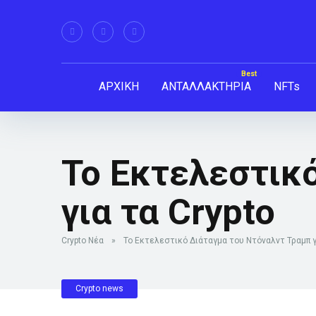
ΑΡΧΙΚΗ
ΑΝΤΑΛΛΑΚΤΗΡΙΑ
NFTs
Το Εκτελεστικ
για τα Crypto
Crypto Νέα
»
Το Εκτελεστικό Διάταγμα του Ντόναλντ Τραμπ γ
Crypto news