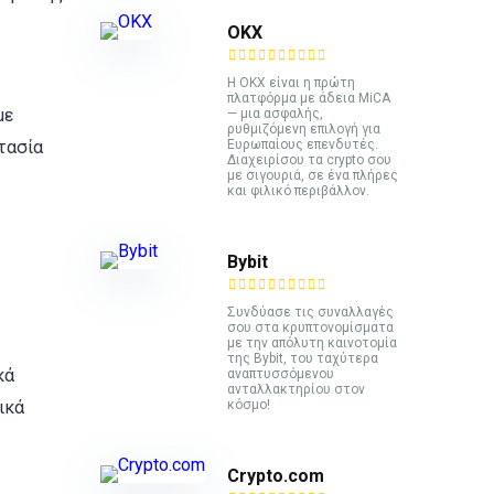
ΟΚΧ
Η OKX είναι η πρώτη
πλατφόρμα με άδεια MiCA
με
— μια ασφαλής,
ρυθμιζόμενη επιλογή για
στασία
Ευρωπαίους επενδυτές.
Διαχειρίσου τα crypto σου
με σιγουριά, σε ένα πλήρες
και φιλικό περιβάλλον.
Bybit
Συνδύασε τις συναλλαγές
σου στα κρυπτονομίσματα
με την απόλυτη καινοτομία
της Bybit, του ταχύτερα
κά
αναπτυσσόμενου
ανταλλακτηρίου στον
ικά
κόσμο!
Crypto.com