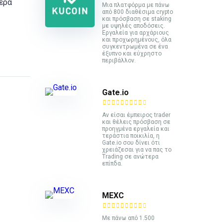
τερα
Mια πλατφόρμα με πάνω
από 800 διαθέσιμα crypto
και πρόσβαση σε staking
με υψηλές αποδόσεις.
Εργαλεία για αρχάριους
και προχωρημένους, όλα
συγκεντρωμένα σε ένα
έξυπνο και εύχρηστο
περιβάλλον.
Gate.io
Αν είσαι έμπειρος trader
και θέλεις πρόσβαση σε
προηγμένα εργαλεία και
τεράστια ποικιλία, η
Gate.io σου δίνει ότι
χρειάζεσαι για να πας το
Trading σε ανώτερα
επίπδα.
MEXC
Με πάνω από 1.500