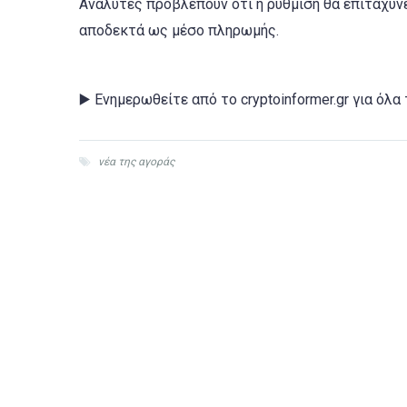
Αναλυτές προβλέπουν ότι η ρύθμιση θα επιταχύν
αποδεκτά ως μέσο πληρωμής.
▶️ Ενημερωθείτε από το cryptoinformer.gr για όλα
νέα της αγοράς