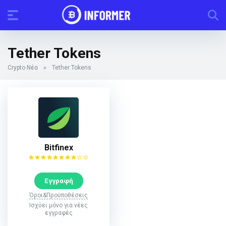
Tether Tokens
Crypto Νέα
»
Tether Tokens
Bitfinex
Εγγραφή
Όροι&Προϋποθέσεις
Ισχύει μόνο για νέες
εγγραφές