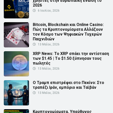
χρήστες στην Ευρωπαϊκή Ένωση το
2026
6 Ιουλίου, 2026
Bitcoin, Blockchain και Online Casino:
Πώς τα Κρυπτονομίσματα Αλλάζουν
τον Κόσμο των Ψηφιακών Τυχερών
Παιχνιδιών
13 Μαΐου, 2026
XRP News: Το XRP σπάει την αντίσταση
των $1.45 | Τo $1.50 ξύπνησαν τους
πωλητές
13 Μαΐου, 2026
Ο Τραμπ επιστρέφει στο Πεκίνο: Στο
τραπέζι Ιράν, εμπόριο και Ταϊβάν
13 Μαΐου, 2026
Κρυπτονομίσματα, Υπεύθυνος