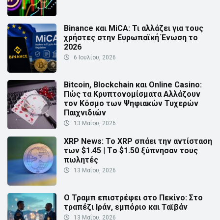
Binance και MiCA: Τι αλλάζει για τους
χρήστες στην Ευρωπαϊκή Ένωση το
2026
6 Ιουλίου, 2026
Bitcoin, Blockchain και Online Casino:
Πώς τα Κρυπτονομίσματα Αλλάζουν
τον Κόσμο των Ψηφιακών Τυχερών
Παιχνιδιών
13 Μαΐου, 2026
XRP News: Το XRP σπάει την αντίσταση
των $1.45 | Τo $1.50 ξύπνησαν τους
πωλητές
13 Μαΐου, 2026
Ο Τραμπ επιστρέφει στο Πεκίνο: Στο
τραπέζι Ιράν, εμπόριο και Ταϊβάν
13 Μαΐου, 2026