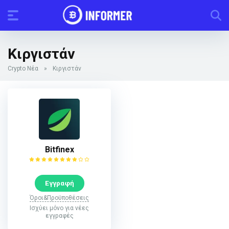
Κιργιστάν
Crypto Νέα
»
Κιργιστάν
Bitfinex
Εγγραφή
Όροι&Προϋποθέσεις
Ισχύει μόνο για νέες
εγγραφές