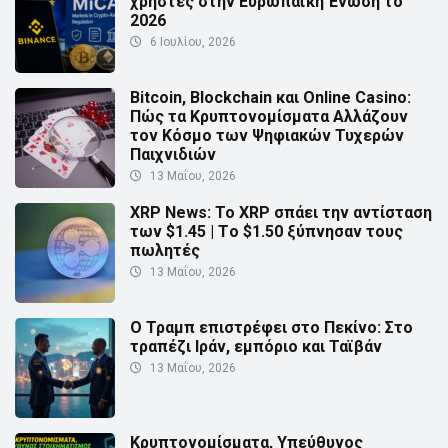
χρήστες στην Ευρωπαϊκή Ένωση το
2026
6 Ιουλίου, 2026
Bitcoin, Blockchain και Online Casino:
Πώς τα Κρυπτονομίσματα Αλλάζουν
τον Κόσμο των Ψηφιακών Τυχερών
Παιχνιδιών
13 Μαΐου, 2026
XRP News: Το XRP σπάει την αντίσταση
των $1.45 | Τo $1.50 ξύπνησαν τους
πωλητές
13 Μαΐου, 2026
Ο Τραμπ επιστρέφει στο Πεκίνο: Στο
τραπέζι Ιράν, εμπόριο και Ταϊβάν
13 Μαΐου, 2026
Κρυπτονομίσματα, Υπεύθυνος