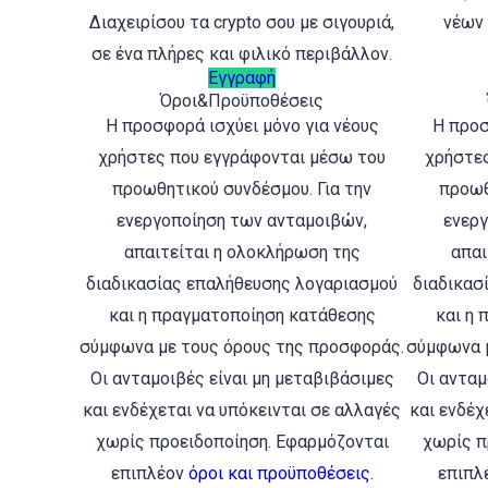
Διαχειρίσου τα crypto σου με σιγουριά,
νέων 
σε ένα πλήρες και φιλικό περιβάλλον.
Εγγραφή
Όροι&Προϋποθέσεις
Η προσφορά ισχύει μόνο για νέους
Η προσ
χρήστες που εγγράφονται μέσω του
χρήστες
προωθητικού συνδέσμου. Για την
προωθ
ενεργοποίηση των ανταμοιβών,
ενερ
απαιτείται η ολοκλήρωση της
απαι
διαδικασίας επαλήθευσης λογαριασμού
διαδικασ
και η πραγματοποίηση κατάθεσης
και η
σύμφωνα με τους όρους της προσφοράς.
σύμφωνα μ
Οι ανταμοιβές είναι μη μεταβιβάσιμες
Οι ανταμ
και ενδέχεται να υπόκεινται σε αλλαγές
και ενδέχ
χωρίς προειδοποίηση. Εφαρμόζονται
χωρίς π
επιπλέον
όροι και προϋποθέσεις
.
επιπλ