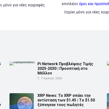
επιπλέον
όροι και προϋπο
ει μόνο για νέες εγγραφές
Ισχύει μόνο για νέες εγγ
5
Pi Network Προβλέψεις Τιμής
2025-2030 | Προοπτική στο
Μέλλον
7 Ιουλίου, 2026
XRP News: Το XRP σπάει την
αντίσταση των $1.45 | Τo $1.50
ν
ξύπνησαν τους πωλητές