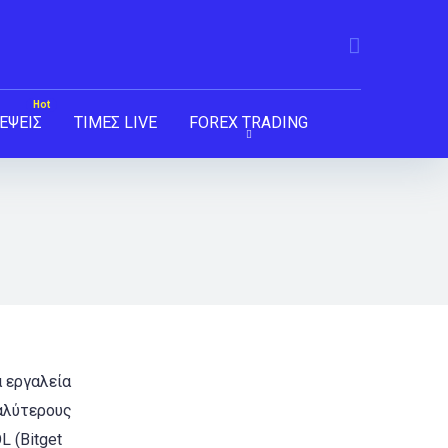
ΕΨΕΙΣ
ΤΙΜΕΣ LIVE
FOREX TRADING
 εργαλεία
αλύτερους
 (Bitget