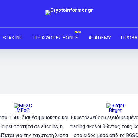
STAKING
ΠΡΟΣΦΟΡΕΣ BONUS
ACADEMY
ΠΡΟΒΛ
MEXC
Bitget
πό 1.500 διαθέσιμα tokens και
Εκμεταλλεύσου εξειδικευμένα
α ρευστότητα σε altcoins, η
trading ακολουθώντας τους κ
ζεται για την ταχύτατη λίστα
στο είδος μέσα από το BGSOL