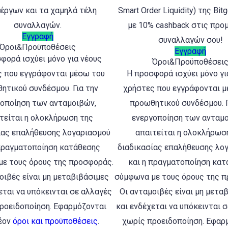
έργων και τα χαμηλά τέλη
Smart Order Liquidity) της Bitg
συναλλαγών.
με 10% cashback στις προ
Εγγραφή
συναλλαγών σου!
Όροι&Προϋποθέσεις
Εγγραφή
φορά ισχύει μόνο για νέους
Όροι&Προϋποθέσει
 που εγγράφονται μέσω του
Η προσφορά ισχύει μόνο γι
ητικού συνδέσμου. Για την
χρήστες που εγγράφονται 
γοποίηση των ανταμοιβών,
προωθητικού συνδέσμου. Γ
τείται η ολοκλήρωση της
ενεργοποίηση των ανταμο
ίας επαλήθευσης λογαριασμού
απαιτείται η ολοκλήρωσ
 πραγματοποίηση κατάθεσης
διαδικασίας επαλήθευσης λο
ε τους όρους της προσφοράς.
και η πραγματοποίηση κατ
οιβές είναι μη μεταβιβάσιμες
σύμφωνα με τους όρους της 
εται να υπόκεινται σε αλλαγές
Οι ανταμοιβές είναι μη μετα
ροειδοποίηση. Εφαρμόζονται
και ενδέχεται να υπόκεινται 
έον
όροι και προϋποθέσεις
.
χωρίς προειδοποίηση. Εφαρ