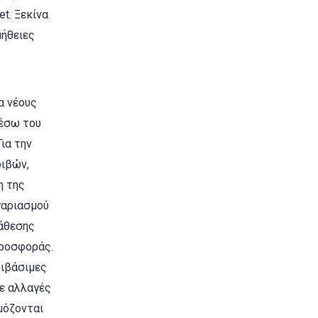
et. Ξεκίνα
μήθειες
ς
α νέους
μέσω του
ια την
ιβών,
η της
γαριασμού
άθεσης
προσφοράς.
βιβάσιμες
σε αλλαγές
μόζονται