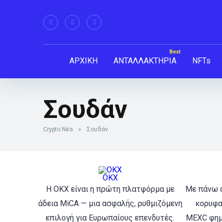
ΑΡΧΙΚΗ
ΑΝΤΑΛΛΑΚΤΗΡΙΑ
NFTs
Σουδάν
Crypto Νέα
»
Σουδάν
ΟΚΧ
Η OKX είναι η πρώτη πλατφόρμα με
Με πάνω α
άδεια MiCA — μια ασφαλής, ρυθμιζόμενη
κορυφαί
επιλογή για Ευρωπαίους επενδυτές.
MEXC φημί