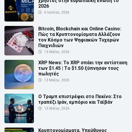
χρήστες στην Ευρωπαϊκή Ένωση το
2026
6 Ιουλίου, 2026
Bitcoin, Blockchain και Online Casino:
Πώς τα Κρυπτονομίσματα Αλλάζουν
τον Κόσμο των Ψηφιακών Τυχερών
Παιχνιδιών
13 Μαΐου, 2026
XRP News: Το XRP σπάει την αντίσταση
των $1.45 | Τo $1.50 ξύπνησαν τους
πωλητές
13 Μαΐου, 2026
Ο Τραμπ επιστρέφει στο Πεκίνο: Στο
τραπέζι Ιράν, εμπόριο και Ταϊβάν
13 Μαΐου, 2026
Κρυπτονομίσματα, Υπεύθυνος