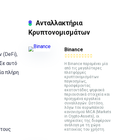
Ανταλλακτήρια
Κρυπτονομισμάτων
Binance
(DeFi),
Σε αυτό
Η Binance παραμένει μία
από τις μεγαλύτερες
ία πλήρη
πλατφόρμες
κρυπτονομισμάτων
παγκοσμίως,
προσφέροντας
εκατοντάδες ψηφιακά
περιουσιακά στοιχεία και
προηγμένα εργαλεία
συναλλαγών. Ωστόσο,
λόγω του ευρωπαϊκού
κανονισμού MiCA (Markets
in Crypto-Assets), οι
υπηρεσίες της διαφέρουν
ανάλογα με τη χώρα
ώτους
κατοικίας του χρήστη.