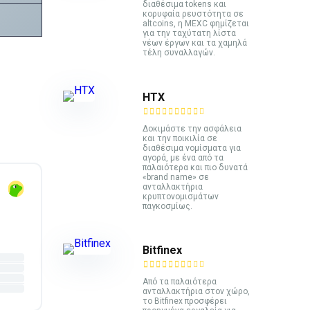
διαθέσιμα tokens και
κορυφαία ρευστότητα σε
altcoins, η MEXC φημίζεται
για την ταχύτατη λίστα
νέων έργων και τα χαμηλά
τέλη συναλλαγών.
HTX
Δοκιμάστε την ασφάλεια
και την ποικιλία σε
διαθέσιμα νομίσματα για
αγορά, με ένα από τα
παλαιότερα και πιο δυνατά
«brand name» σε
ανταλλακτήρια
κρυπτονομισμάτων
παγκοσμίως.
Bitfinex
Από τα παλαιότερα
ανταλλακτήρια στον χώρο,
το Bitfinex προσφέρει