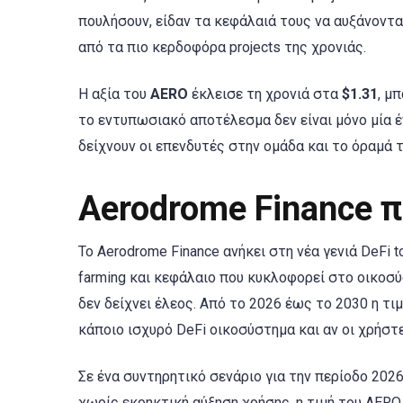
πουλήσουν, είδαν τα κεφάλαιά τους να αυξάνοντ
από τα πιο κερδοφόρα projects της χρονιάς.
Η αξία του
AERO
έκλεισε τη χρονιά στα
$1.31
, μ
το εντυπωσιακό αποτέλεσμα δεν είναι μόνο μία έ
δείχνουν οι επενδυτές στην ομάδα και το όραμά τ
Aerodrome Finance 
Το Aerodrome Finance ανήκει στη νέα γενιά DeFi t
farming και κεφάλαιο που κυκλοφορεί στο οικοσύ
δεν δείχνει έλεος. Από το 2026 έως το 2030 η τι
κάποιο ισχυρό DeFi οικοσύστημα και αν οι χρήστ
Σε ένα συντηρητικό σενάριο για την περίοδο 202
χωρίς εκρηκτική αύξηση χρήσης, η τιμή του AERO 