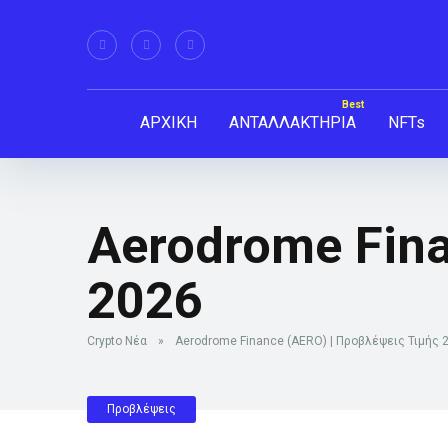
ΑΡΧΙΚΗ
ΑΝΤΑΛΛΑΚΤΗΡΙΑ
NFTs
Aerodrome Fina
2026
Crypto Νέα
»
Aerodrome Finance (AERO) | Προβλέψεις Τιμής 
Προβλέψεις