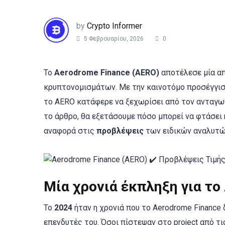
by
Crypto Informer
5 Φεβρουαρίου, 2026
0
Το
Aerodrome Finance (AERO)
αποτέλεσε μία απ
κρυπτονομισμάτων. Με την καινοτόμο προσέγγισ
το AERO κατάφερε να ξεχωρίσει από τον ανταγων
το άρθρο, θα εξετάσουμε πόσο μπορεί να φτάσει η
αναφορά στις
προβλέψεις
των ειδικών αναλυτών
Μία χρονιά έκπληξη για το
Το
2024
ήταν η χρονιά που το Aerodrome Financ
επενδυτές του. Όσοι πίστεψαν στο project από τι