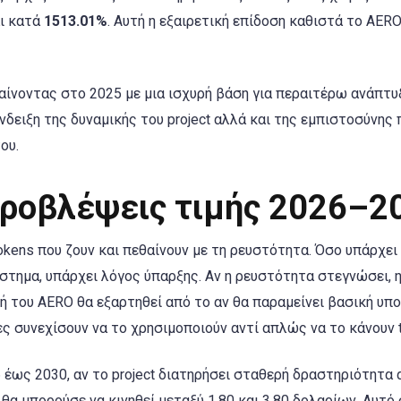
αι κατά
1513.01%
. Αυτή η εξαιρετική επίδοση καθιστά το AERO
παίνοντας στο 2025 με μια ισχυρή βάση για περαιτέρω ανάπτυ
νδειξη της δυναμικής του project αλλά και της εμπιστοσύνης 
ου.
προβλέψεις τιμής 2026–2
okens που ζουν και πεθαίνουν με τη ρευστότητα. Όσο υπάρχει t
στημα, υπάρχει λόγος ύπαρξης. Αν η ρευστότητα στεγνώσει, 
μή του AERO θα εξαρτηθεί από το αν θα παραμείνει βασική υπ
ες συνεχίσουν να το χρησιμοποιούν αντί απλώς να το κάνουν t
6 έως 2030, αν το project διατηρήσει σταθερή δραστηριότητα
θα μπορούσε να κινηθεί μεταξύ 1.80 και 3.80 δολαρίων. Αυτό 