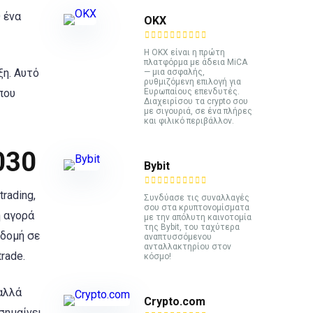
 ένα
ΟΚΧ
Η OKX είναι η πρώτη
πλατφόρμα με άδεια MiCA
ξη. Αυτό
— μια ασφαλής,
ρυθμιζόμενη επιλογή για
που
Ευρωπαίους επενδυτές.
Διαχειρίσου τα crypto σου
με σιγουριά, σε ένα πλήρες
και φιλικό περιβάλλον.
030
Bybit
rading,
Συνδύασε τις συναλλαγές
σου στα κρυπτονομίσματα
η αγορά
με την απόλυτη καινοτομία
της Bybit, του ταχύτερα
οδομή σε
αναπτυσσόμενου
ανταλλακτηρίου στον
rade.
κόσμο!
 αλλά
Crypto.com
σημαίνει