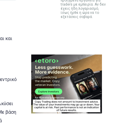
προηγμένα εργαλεία για
traders με εμπειρία. Αν δεν
έχεις ήδη λογαριασμό,
ίσως ήρθε η ώρα να το
εξετάσεις σοβαρά.
αι και
κεντρικό
λκύσει
Με βάση
ά