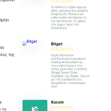
Το απόλυτο crypto app για
απλή, γρήγορη και ασφαλή
διαχείριση. Ιδανικό για
κάθε trader. Κατέβασε το
άρξει
και αξιοποίησε τα οφέλη
του χωρίς περιττές
δυσκολίες!
Bitget
αία
έλος της
Εκμεταλλεύσου
εξειδικευμένα εργαλεία
trading ακολουθώντας
τους καλύτερους στο
είδος μέσα από το BGSOL
(Bitget Smart Order
Liquidity) της Bitget. Ξεκίνα
με 10% cashback στις
προμήθειες συναλλαγών
σου!
y
Kucoin
ν το