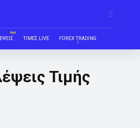
ΕΨΕΙΣ
ΤΙΜΕΣ LIVE
FOREX TRADING
λέψεις Τιμής