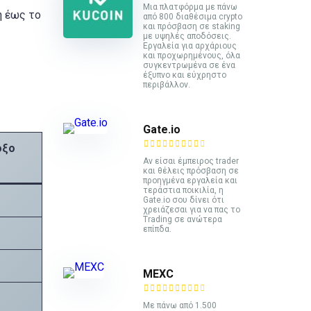
Mια πλατφόρμα με πάνω
ή έως το
από 800 διαθέσιμα crypto
και πρόσβαση σε staking
με υψηλές αποδόσεις.
Εργαλεία για αρχάριους
και προχωρημένους, όλα
συγκεντρωμένα σε ένα
έξυπνο και εύχρηστο
περιβάλλον.
Gate.io
οξο
Αν είσαι έμπειρος trader
και θέλεις πρόσβαση σε
προηγμένα εργαλεία και
τεράστια ποικιλία, η
Gate.io σου δίνει ότι
χρειάζεσαι για να πας το
Trading σε ανώτερα
επίπδα.
MEXC
Με πάνω από 1.500