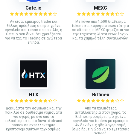
Gate.io
MEXC
Αν είσαι έμπειρος trader και
Με πάνω από 1.500 διαθέσιμα
θέλεις πρόσβαση σε προηγμένα
tokens και κορυφαία ρευστότητα
εργαλεία και τεράστια ποικιλία, η
σε altcoins, η MEXC φημίζεται για
Gate.io σου δίνει ότι χρειάζεσαι
την ταχύτατη λίστα νέων έργων
για να πας το Trading σε ανώτερα
και τα χαμηλά τέλη συναλλαγών.
επίπδα.
HTX
Bitfinex
Δοκιμάστε την ασφάλεια και την
Από τα παλαιότερα
ποικιλία σε διαθέσιμα νομίσματα
ανταλλακτήρια στον χώρο, το
για αγορά, με ένα από τα
Bitfinex προσφέρει προηγμένα
παλαιότερα και πιο δυνατά «brand
εργαλεία για traders με εμπειρία.
name» σε ανταλλακτήρια
Αν δεν έχεις ήδη λογαριασμό,
κρυπτονομισμάτων παγκοσμίως.
ίσως ήρθε η ώρα να το εξετάσεις
σοβαρά.