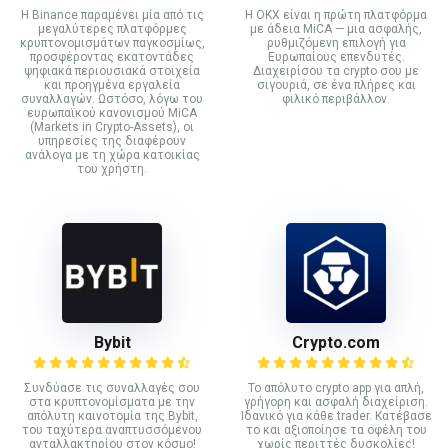
Η Binance παραμένει μία από τις
Η OKX είναι η πρώτη πλατφόρμα
μεγαλύτερες πλατφόρμες
με άδεια MiCA — μια ασφαλής,
κρυπτονομισμάτων παγκοσμίως,
ρυθμιζόμενη επιλογή για
προσφέροντας εκατοντάδες
Ευρωπαίους επενδυτές.
ψηφιακά περιουσιακά στοιχεία
Διαχειρίσου τα crypto σου με
και προηγμένα εργαλεία
σιγουριά, σε ένα πλήρες και
συναλλαγών. Ωστόσο, λόγω του
φιλικό περιβάλλον.
ευρωπαϊκού κανονισμού MiCA
(Markets in Crypto-Assets), οι
υπηρεσίες της διαφέρουν
ανάλογα με τη χώρα κατοικίας
του χρήστη.
Bybit
Crypto.com
Συνδύασε τις συναλλαγές σου
Το απόλυτο crypto app για απλή,
στα κρυπτονομίσματα με την
γρήγορη και ασφαλή διαχείριση.
απόλυτη καινοτομία της Bybit,
Ιδανικό για κάθε trader. Κατέβασε
του ταχύτερα αναπτυσσόμενου
το και αξιοποίησε τα οφέλη του
ανταλλακτηρίου στον κόσμο!
χωρίς περιττές δυσκολίες!