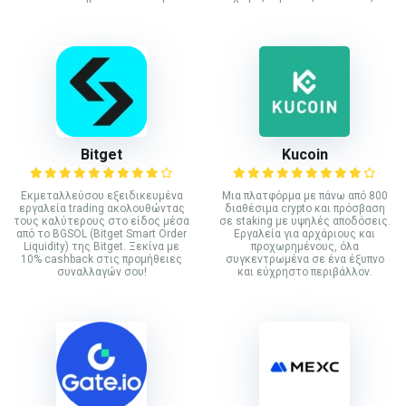
Bitget
Kucoin
Εκμεταλλεύσου εξειδικευμένα
Mια πλατφόρμα με πάνω από 800
εργαλεία trading ακολουθώντας
διαθέσιμα crypto και πρόσβαση
τους καλύτερους στο είδος μέσα
σε staking με υψηλές αποδόσεις.
από το BGSOL (Bitget Smart Order
Εργαλεία για αρχάριους και
Liquidity) της Bitget. Ξεκίνα με
προχωρημένους, όλα
10% cashback στις προμήθειες
συγκεντρωμένα σε ένα έξυπνο
συναλλαγών σου!
και εύχρηστο περιβάλλον.