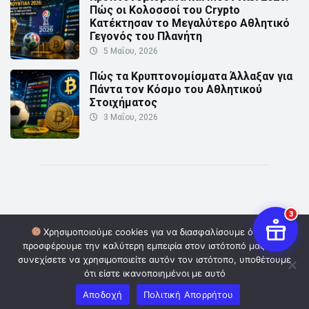
Πώς οι Κολοσσοί του Crypto
Κατέκτησαν το Μεγαλύτερο Αθλητικό
Γεγονός του Πλανήτη
5 Μαΐου, 2026
Πώς τα Κρυπτονομίσματα Άλλαξαν για
Πάντα τον Κόσμο του Αθλητικού
Στοιχήματος
3 Μαΐου, 2026
3
Χρησιμοποιούμε cookies για να διασφαλίσουμε ότι σας
προσφέρουμε την καλύτερη εμπειρία στον ιστότοπό μας. Εάν
© Copyright 2026 | Powered by
Digital Οwners
| Επικοινωνία:
συνεχίσετε να χρησιμοποιείτε αυτόν τον ιστότοπο, υποθέτουμε
info@cryptoinformer.gr
ότι είστε ικανοποιημένοι με αυτό
Πολιτική Απορρήτου
Όροι και Προϋποθέσεις
Αποδοχή
Πολιτική Απορρήτου