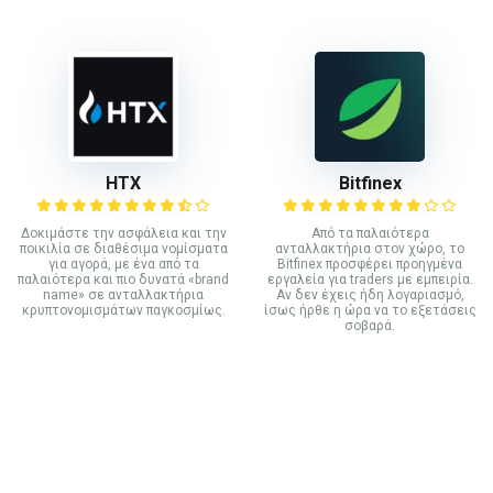
HTX
Bitfinex
Δοκιμάστε την ασφάλεια και την
Από τα παλαιότερα
ποικιλία σε διαθέσιμα νομίσματα
ανταλλακτήρια στον χώρο, το
για αγορά, με ένα από τα
Bitfinex προσφέρει προηγμένα
παλαιότερα και πιο δυνατά «brand
εργαλεία για traders με εμπειρία.
name» σε ανταλλακτήρια
Αν δεν έχεις ήδη λογαριασμό,
κρυπτονομισμάτων παγκοσμίως.
ίσως ήρθε η ώρα να το εξετάσεις
σοβαρά.