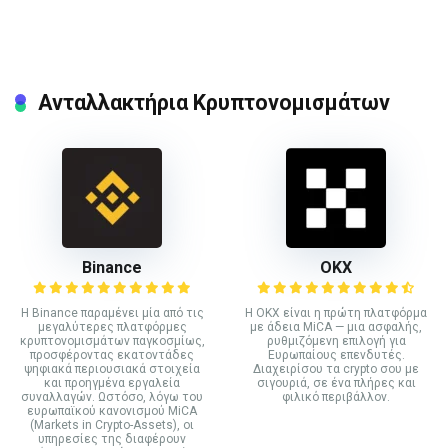
Ανταλλακτήρια Κρυπτονομισμάτων
Binance
ΟΚΧ
Η Binance παραμένει μία από τις
Η OKX είναι η πρώτη πλατφόρμα
μεγαλύτερες πλατφόρμες
με άδεια MiCA — μια ασφαλής,
κρυπτονομισμάτων παγκοσμίως,
ρυθμιζόμενη επιλογή για
προσφέροντας εκατοντάδες
Ευρωπαίους επενδυτές.
ψηφιακά περιουσιακά στοιχεία
Διαχειρίσου τα crypto σου με
και προηγμένα εργαλεία
σιγουριά, σε ένα πλήρες και
συναλλαγών. Ωστόσο, λόγω του
φιλικό περιβάλλον.
ευρωπαϊκού κανονισμού MiCA
(Markets in Crypto-Assets), οι
υπηρεσίες της διαφέρουν