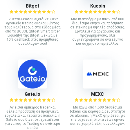
Bitget
Kucoin
Εκμεταλλεύσου εξειδικευμένα
Mια πλατφόρμα με πάνω από 800
εργαλεία trading ακολουθώντας
διαθέσιμα crypto και πρόσβαση
τους καλύτερους στο είδος μέσα
σε staking με υψηλές αποδόσεις.
από το BGSOL (Bitget Smart Order
Εργαλεία για αρχάριους και
Liquidity) της Bitget. Ξεκίνα με
προχωρημένους, όλα
10% cashback στις προμήθειες
συγκεντρωμένα σε ένα έξυπνο
συναλλαγών σου!
και εύχρηστο περιβάλλον.
Gate.io
MEXC
Αν είσαι έμπειρος trader και
Με πάνω από 1.500 διαθέσιμα
θέλεις πρόσβαση σε προηγμένα
tokens και κορυφαία ρευστότητα
εργαλεία και τεράστια ποικιλία, η
σε altcoins, η MEXC φημίζεται για
Gate.io σου δίνει ότι χρειάζεσαι
την ταχύτατη λίστα νέων έργων
για να πας το Trading σε ανώτερα
και τα χαμηλά τέλη συναλλαγών.
επίπδα.