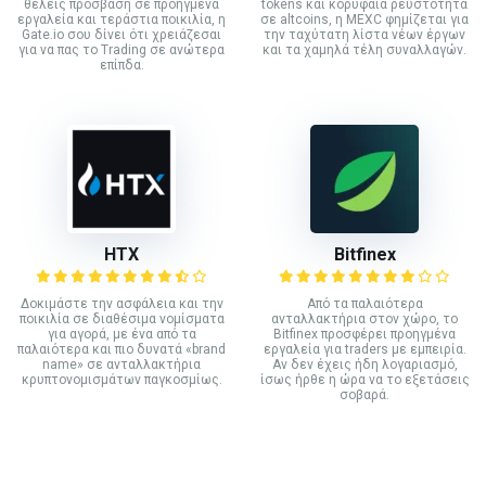
θέλεις πρόσβαση σε προηγμένα
tokens και κορυφαία ρευστότητα
εργαλεία και τεράστια ποικιλία, η
σε altcoins, η MEXC φημίζεται για
Gate.io σου δίνει ότι χρειάζεσαι
την ταχύτατη λίστα νέων έργων
για να πας το Trading σε ανώτερα
και τα χαμηλά τέλη συναλλαγών.
επίπδα.
HTX
Bitfinex
Δοκιμάστε την ασφάλεια και την
Από τα παλαιότερα
ποικιλία σε διαθέσιμα νομίσματα
ανταλλακτήρια στον χώρο, το
για αγορά, με ένα από τα
Bitfinex προσφέρει προηγμένα
παλαιότερα και πιο δυνατά «brand
εργαλεία για traders με εμπειρία.
name» σε ανταλλακτήρια
Αν δεν έχεις ήδη λογαριασμό,
κρυπτονομισμάτων παγκοσμίως.
ίσως ήρθε η ώρα να το εξετάσεις
σοβαρά.