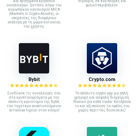
και προηγμένα εργαλεία
σιγουριά, σε ένα πλήρες και
συναλλαγών. Ωστόσο, λόγω του
φιλικό περιβάλλον.
ευρωπαϊκού κανονισμού MiCA
(Markets in Crypto-Assets), οι
υπηρεσίες της διαφέρουν
ανάλογα με τη χώρα κατοικίας
του χρήστη.
Bybit
Crypto.com
Συνδύασε τις συναλλαγές σου
Το απόλυτο crypto app για απλή,
στα κρυπτονομίσματα με την
γρήγορη και ασφαλή διαχείριση.
απόλυτη καινοτομία της Bybit,
Ιδανικό για κάθε trader. Κατέβασε
του ταχύτερα αναπτυσσόμενου
το και αξιοποίησε τα οφέλη του
ανταλλακτηρίου στον κόσμο!
χωρίς περιττές δυσκολίες!