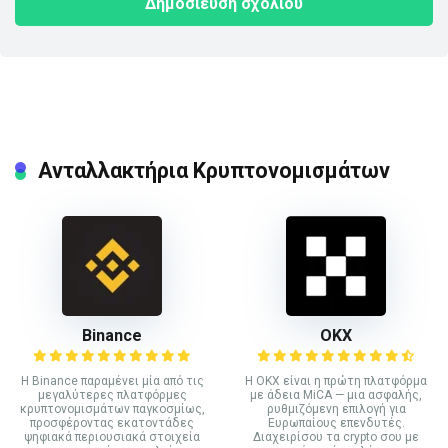
Ανταλλακτήρια Κρυπτονομισμάτων
Binance
ΟΚΧ
Η Binance παραμένει μία από τις
Η OKX είναι η πρώτη πλατφόρμα
μεγαλύτερες πλατφόρμες
με άδεια MiCA — μια ασφαλής,
κρυπτονομισμάτων παγκοσμίως,
ρυθμιζόμενη επιλογή για
προσφέροντας εκατοντάδες
Ευρωπαίους επενδυτές.
ψηφιακά περιουσιακά στοιχεία
Διαχειρίσου τα crypto σου με