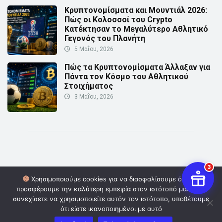
Κρυπτονομίσματα και Μουντιάλ 2026:
Πώς οι Κολοσσοί του Crypto
Κατέκτησαν το Μεγαλύτερο Αθλητικό
Γεγονός του Πλανήτη
5 Μαΐου, 2026
Πώς τα Κρυπτονομίσματα Άλλαξαν για
Πάντα τον Κόσμο του Αθλητικού
Στοιχήματος
3 Μαΐου, 2026
3
Χρησιμοποιούμε cookies για να διασφαλίσουμε ότι σας
προσφέρουμε την καλύτερη εμπειρία στον ιστότοπό μας. Εάν
© Copyright 2026 | Powered by
Digital Οwners
| Επικοινωνία:
συνεχίσετε να χρησιμοποιείτε αυτόν τον ιστότοπο, υποθέτουμε
info@cryptoinformer.gr
ότι είστε ικανοποιημένοι με αυτό
Πολιτική Απορρήτου
Όροι και Προϋποθέσεις