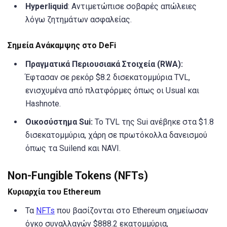
Hyperliquid
: Αντιμετώπισε σοβαρές απώλειες
λόγω ζητημάτων ασφαλείας.
Σημεία Ανάκαμψης στο DeFi
Πραγματικά Περιουσιακά Στοιχεία (RWA):
Έφτασαν σε ρεκόρ $8.2 δισεκατομμύρια TVL,
ενισχυμένα από πλατφόρμες όπως οι Usual και
Hashnote.
Οικοσύστημα Sui:
Το TVL της Sui ανέβηκε στα $1.8
δισεκατομμύρια, χάρη σε πρωτόκολλα δανεισμού
όπως τα Suilend και NAVI.
Non-Fungible Tokens (NFTs)
Κυριαρχία του Ethereum
Τα
NFTs
που βασίζονται στο Ethereum σημείωσαν
όγκο συναλλαγών $888.2 εκατομμύρια,