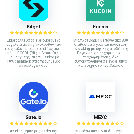
Bitget
Kucoin
Εκμεταλλεύσου εξειδικευμένα
Mια πλατφόρμα με πάνω από 800
εργαλεία trading ακολουθώντας
διαθέσιμα crypto και πρόσβαση
τους καλύτερους στο είδος μέσα
σε staking με υψηλές αποδόσεις.
από το BGSOL (Bitget Smart Order
Εργαλεία για αρχάριους και
Liquidity) της Bitget. Ξεκίνα με
προχωρημένους, όλα
10% cashback στις προμήθειες
συγκεντρωμένα σε ένα έξυπνο
συναλλαγών σου!
και εύχρηστο περιβάλλον.
Gate.io
MEXC
Αν είσαι έμπειρος trader και
Με πάνω από 1.500 διαθέσιμα