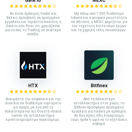
Gate.io
MEXC
Αν είσαι έμπειρος trader και
Με πάνω από 1.500 διαθέσιμα
θέλεις πρόσβαση σε προηγμένα
tokens και κορυφαία ρευστότητα
εργαλεία και τεράστια ποικιλία, η
σε altcoins, η MEXC φημίζεται για
Gate.io σου δίνει ότι χρειάζεσαι
την ταχύτατη λίστα νέων έργων
για να πας το Trading σε ανώτερα
και τα χαμηλά τέλη συναλλαγών.
επίπδα.
HTX
Bitfinex
Δοκιμάστε την ασφάλεια και την
Από τα παλαιότερα
ποικιλία σε διαθέσιμα νομίσματα
ανταλλακτήρια στον χώρο, το
για αγορά, με ένα από τα
Bitfinex προσφέρει προηγμένα
παλαιότερα και πιο δυνατά «brand
εργαλεία για traders με εμπειρία.
name» σε ανταλλακτήρια
Αν δεν έχεις ήδη λογαριασμό,
κρυπτονομισμάτων παγκοσμίως.
ίσως ήρθε η ώρα να το εξετάσεις
σοβαρά.