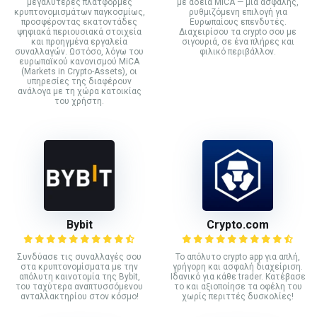
μεγαλύτερες πλατφόρμες
με άδεια MiCA — μια ασφαλής,
κρυπτονομισμάτων παγκοσμίως,
ρυθμιζόμενη επιλογή για
προσφέροντας εκατοντάδες
Ευρωπαίους επενδυτές.
ψηφιακά περιουσιακά στοιχεία
Διαχειρίσου τα crypto σου με
και προηγμένα εργαλεία
σιγουριά, σε ένα πλήρες και
συναλλαγών. Ωστόσο, λόγω του
φιλικό περιβάλλον.
ευρωπαϊκού κανονισμού MiCA
(Markets in Crypto-Assets), οι
υπηρεσίες της διαφέρουν
ανάλογα με τη χώρα κατοικίας
του χρήστη.
Bybit
Crypto.com
Συνδύασε τις συναλλαγές σου
Το απόλυτο crypto app για απλή,
στα κρυπτονομίσματα με την
γρήγορη και ασφαλή διαχείριση.
απόλυτη καινοτομία της Bybit,
Ιδανικό για κάθε trader. Κατέβασε
του ταχύτερα αναπτυσσόμενου
το και αξιοποίησε τα οφέλη του
ανταλλακτηρίου στον κόσμο!
χωρίς περιττές δυσκολίες!