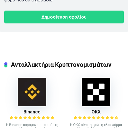
Ανταλλακτήρια Κρυπτονομισμάτων
Binance
ΟΚΧ
Η Binance παραμένει μία από τις
Η OKX είναι η πρώτη πλατφόρμα