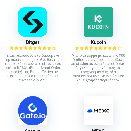
Bitget
Kucoin
Εκμεταλλεύσου εξειδικευμένα
Mια πλατφόρμα με πάνω από 800
εργαλεία trading ακολουθώντας
διαθέσιμα crypto και πρόσβαση
τους καλύτερους στο είδος μέσα
σε staking με υψηλές αποδόσεις.
από το BGSOL (Bitget Smart Order
Εργαλεία για αρχάριους και
Liquidity) της Bitget. Ξεκίνα με
προχωρημένους, όλα
10% cashback στις προμήθειες
συγκεντρωμένα σε ένα έξυπνο
συναλλαγών σου!
και εύχρηστο περιβάλλον.