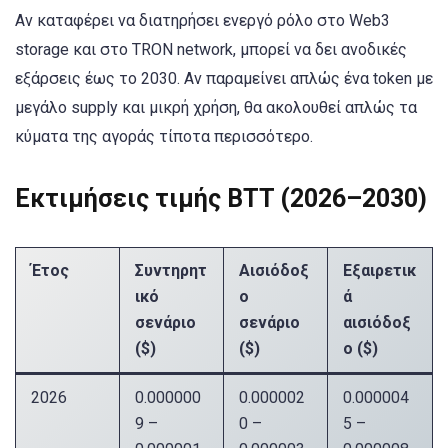
Αν καταφέρει να διατηρήσει ενεργό ρόλο στο Web3
storage και στο TRON network, μπορεί να δει ανοδικές
εξάρσεις έως το 2030. Αν παραμείνει απλώς ένα token με
μεγάλο supply και μικρή χρήση, θα ακολουθεί απλώς τα
κύματα της αγοράς τίποτα περισσότερο.
Εκτιμήσεις τιμής BTT (2026–2030)
Έτος
Συντηρητ
Αισιόδοξ
Εξαιρετικ
ικό
ο
ά
σενάριο
σενάριο
αισιόδοξ
($)
($)
ο ($)
2026
0.000000
0.000002
0.000004
9 –
0 –
5 –