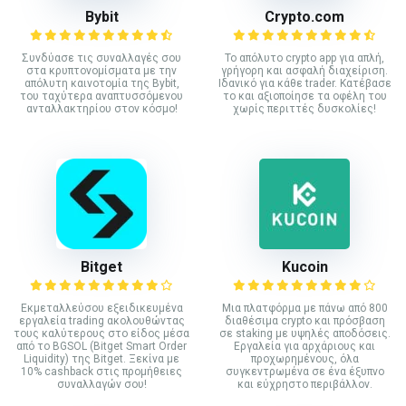
Bybit
Crypto.com
Συνδύασε τις συναλλαγές σου
Το απόλυτο crypto app για απλή,
στα κρυπτονομίσματα με την
γρήγορη και ασφαλή διαχείριση.
απόλυτη καινοτομία της Bybit,
Ιδανικό για κάθε trader. Κατέβασε
του ταχύτερα αναπτυσσόμενου
το και αξιοποίησε τα οφέλη του
ανταλλακτηρίου στον κόσμο!
χωρίς περιττές δυσκολίες!
Bitget
Kucoin
Εκμεταλλεύσου εξειδικευμένα
Mια πλατφόρμα με πάνω από 800
εργαλεία trading ακολουθώντας
διαθέσιμα crypto και πρόσβαση
τους καλύτερους στο είδος μέσα
σε staking με υψηλές αποδόσεις.
από το BGSOL (Bitget Smart Order
Εργαλεία για αρχάριους και
Liquidity) της Bitget. Ξεκίνα με
προχωρημένους, όλα
10% cashback στις προμήθειες
συγκεντρωμένα σε ένα έξυπνο
συναλλαγών σου!
και εύχρηστο περιβάλλον.