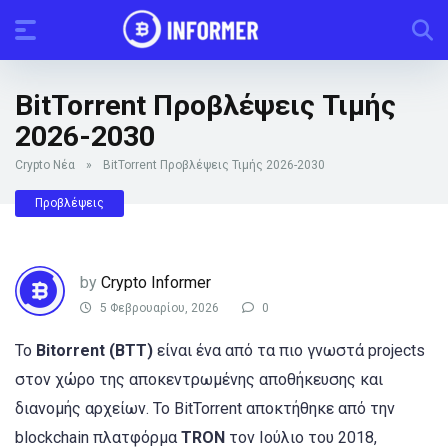
BitTorrent Προβλέψεις Τιμής
2026-2030
Crypto Νέα
»
BitTorrent Προβλέψεις Τιμής 2026-2030
Προβλέψεις
by
Crypto Informer
5 Φεβρουαρίου, 2026
0
Το
Bitorrent (BTT)
είναι ένα από τα πιο γνωστά projects
στον χώρο της αποκεντρωμένης αποθήκευσης και
διανομής αρχείων. Το BitTorrent αποκτήθηκε από την
blockchain πλατφόρμα
TRON
τον Ιούλιο του 2018,