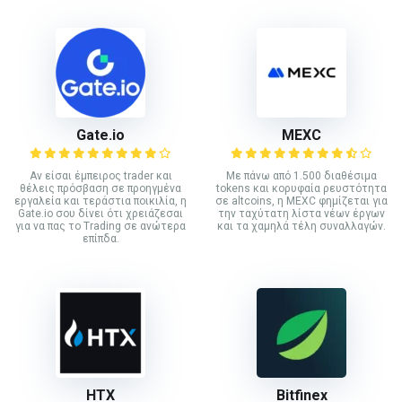
Gate.io
MEXC
Αν είσαι έμπειρος trader και
Με πάνω από 1.500 διαθέσιμα
θέλεις πρόσβαση σε προηγμένα
tokens και κορυφαία ρευστότητα
εργαλεία και τεράστια ποικιλία, η
σε altcoins, η MEXC φημίζεται για
Gate.io σου δίνει ότι χρειάζεσαι
την ταχύτατη λίστα νέων έργων
για να πας το Trading σε ανώτερα
και τα χαμηλά τέλη συναλλαγών.
επίπδα.
HTX
Bitfinex