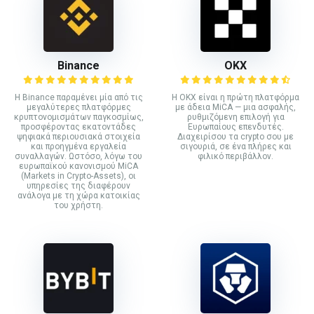
Binance
ΟΚΧ
Η Binance παραμένει μία από τις
Η OKX είναι η πρώτη πλατφόρμα
μεγαλύτερες πλατφόρμες
με άδεια MiCA — μια ασφαλής,
κρυπτονομισμάτων παγκοσμίως,
ρυθμιζόμενη επιλογή για
προσφέροντας εκατοντάδες
Ευρωπαίους επενδυτές.
ψηφιακά περιουσιακά στοιχεία
Διαχειρίσου τα crypto σου με
και προηγμένα εργαλεία
σιγουριά, σε ένα πλήρες και
συναλλαγών. Ωστόσο, λόγω του
φιλικό περιβάλλον.
ευρωπαϊκού κανονισμού MiCA
(Markets in Crypto-Assets), οι
υπηρεσίες της διαφέρουν
ανάλογα με τη χώρα κατοικίας
του χρήστη.