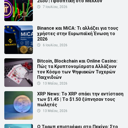
2030 | Προοπτική στο Μέλλον
7 Ιουλίου, 2026
Binance και MiCA: Τι αλλάζει για τους
χρήστες στην Ευρωπαϊκή Ένωση το
2026
6 Ιουλίου, 2026
Bitcoin, Blockchain και Online Casino:
Πώς τα Κρυπτονομίσματα Αλλάζουν
τον Κόσμο των Ψηφιακών Τυχερών
Παιχνιδιών
13 Μαΐου, 2026
XRP News: Το XRP σπάει την αντίσταση
των $1.45 | Τo $1.50 ξύπνησαν τους
πωλητές
13 Μαΐου, 2026
Ο Τραμπ επιστρέφει στο Πεκίνο: Στο