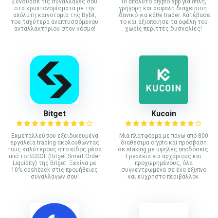
Συνδύασε τις συναλλαγές σου
Το απόλυτο crypto app για απλή,
στα κρυπτονομίσματα με την
γρήγορη και ασφαλή διαχείριση.
απόλυτη καινοτομία της Bybit,
Ιδανικό για κάθε trader. Κατέβασε
του ταχύτερα αναπτυσσόμενου
το και αξιοποίησε τα οφέλη του
ανταλλακτηρίου στον κόσμο!
χωρίς περιττές δυσκολίες!
Bitget
Kucoin
Εκμεταλλεύσου εξειδικευμένα
Mια πλατφόρμα με πάνω από 800
εργαλεία trading ακολουθώντας
διαθέσιμα crypto και πρόσβαση
τους καλύτερους στο είδος μέσα
σε staking με υψηλές αποδόσεις.
από το BGSOL (Bitget Smart Order
Εργαλεία για αρχάριους και
Liquidity) της Bitget. Ξεκίνα με
προχωρημένους, όλα
10% cashback στις προμήθειες
συγκεντρωμένα σε ένα έξυπνο
συναλλαγών σου!
και εύχρηστο περιβάλλον.