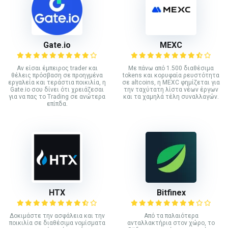
Gate.io
MEXC
Αν είσαι έμπειρος trader και
Με πάνω από 1.500 διαθέσιμα
θέλεις πρόσβαση σε προηγμένα
tokens και κορυφαία ρευστότητα
εργαλεία και τεράστια ποικιλία, η
σε altcoins, η MEXC φημίζεται για
Gate.io σου δίνει ότι χρειάζεσαι
την ταχύτατη λίστα νέων έργων
για να πας το Trading σε ανώτερα
και τα χαμηλά τέλη συναλλαγών.
επίπδα.
HTX
Bitfinex
Δοκιμάστε την ασφάλεια και την
Από τα παλαιότερα
ποικιλία σε διαθέσιμα νομίσματα
ανταλλακτήρια στον χώρο, το