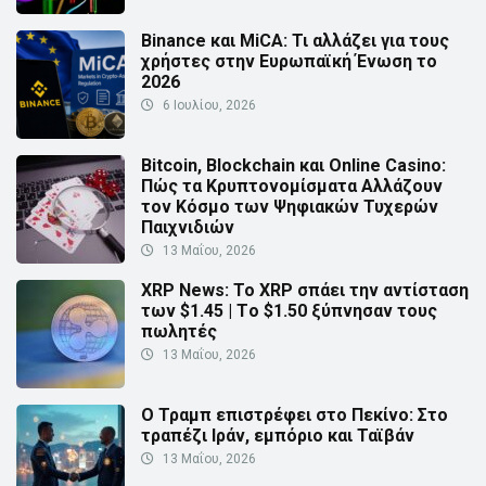
Binance και MiCA: Τι αλλάζει για τους
χρήστες στην Ευρωπαϊκή Ένωση το
2026
6 Ιουλίου, 2026
Bitcoin, Blockchain και Online Casino:
Πώς τα Κρυπτονομίσματα Αλλάζουν
τον Κόσμο των Ψηφιακών Τυχερών
Παιχνιδιών
13 Μαΐου, 2026
XRP News: Το XRP σπάει την αντίσταση
των $1.45 | Τo $1.50 ξύπνησαν τους
πωλητές
13 Μαΐου, 2026
Ο Τραμπ επιστρέφει στο Πεκίνο: Στο
τραπέζι Ιράν, εμπόριο και Ταϊβάν
13 Μαΐου, 2026