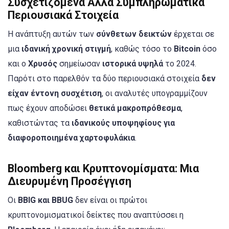
Συσχετιζόμενα Αλλά Συμπληρωματικά
Περιουσιακά Στοιχεία
Η ανάπτυξη αυτών των
σύνθετων δεικτών
έρχεται σε
μια
ιδανική χρονική στιγμή
, καθώς τόσο το
Bitcoin
όσο
και ο
Χρυσός
σημείωσαν
ιστορικά υψηλά
το 2024.
Παρότι στο παρελθόν τα δύο περιουσιακά στοιχεία
δεν
είχαν έντονη συσχέτιση
, οι αναλυτές υπογραμμίζουν
πως έχουν αποδώσει
θετικά μακροπρόθεσμα
,
καθιστώντας τα
ιδανικούς υποψηφίους για
διαφοροποιημένα χαρτοφυλάκια
.
Bloomberg και Κρυπτονομίσματα: Μια
Διευρυμένη Προσέγγιση
Οι
BBIG και BBUG
δεν είναι οι πρώτοι
κρυπτονομισματικοί δείκτες που αναπτύσσει η