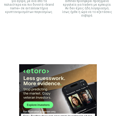
για αγορά, με ένα από τα
Bitfinex προσφέρει προηγμένα
παλαιότερα και πιο δυνατά «brand
εργαλεία για traders με εμπειρία.
name» σε ανταλλακτήρια
Αν δεν έχεις ήδη λογαριασμό,
κρυπτονομισμάτων παγκοσμίως.
ίσως ήρθε η ώρα να το εξετάσεις
σοβαρά.