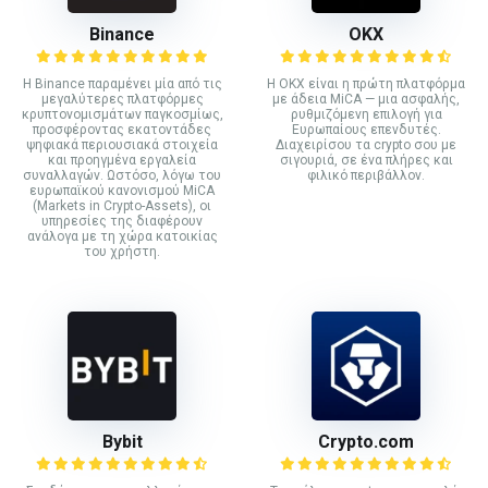
Binance
ΟΚΧ
Η Binance παραμένει μία από τις
Η OKX είναι η πρώτη πλατφόρμα
μεγαλύτερες πλατφόρμες
με άδεια MiCA — μια ασφαλής,
κρυπτονομισμάτων παγκοσμίως,
ρυθμιζόμενη επιλογή για
προσφέροντας εκατοντάδες
Ευρωπαίους επενδυτές.
ψηφιακά περιουσιακά στοιχεία
Διαχειρίσου τα crypto σου με
και προηγμένα εργαλεία
σιγουριά, σε ένα πλήρες και
συναλλαγών. Ωστόσο, λόγω του
φιλικό περιβάλλον.
ευρωπαϊκού κανονισμού MiCA
(Markets in Crypto-Assets), οι
υπηρεσίες της διαφέρουν
ανάλογα με τη χώρα κατοικίας
του χρήστη.
Bybit
Crypto.com