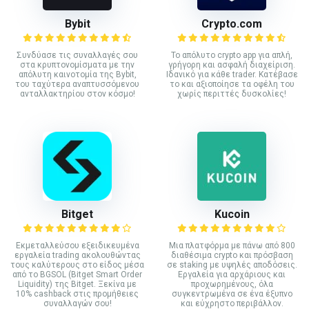
Bybit
Crypto.com
Συνδύασε τις συναλλαγές σου
Το απόλυτο crypto app για απλή,
στα κρυπτονομίσματα με την
γρήγορη και ασφαλή διαχείριση.
απόλυτη καινοτομία της Bybit,
Ιδανικό για κάθε trader. Κατέβασε
του ταχύτερα αναπτυσσόμενου
το και αξιοποίησε τα οφέλη του
ανταλλακτηρίου στον κόσμο!
χωρίς περιττές δυσκολίες!
Bitget
Kucoin
Εκμεταλλεύσου εξειδικευμένα
Mια πλατφόρμα με πάνω από 800
εργαλεία trading ακολουθώντας
διαθέσιμα crypto και πρόσβαση
τους καλύτερους στο είδος μέσα
σε staking με υψηλές αποδόσεις.
από το BGSOL (Bitget Smart Order
Εργαλεία για αρχάριους και
Liquidity) της Bitget. Ξεκίνα με
προχωρημένους, όλα
10% cashback στις προμήθειες
συγκεντρωμένα σε ένα έξυπνο
συναλλαγών σου!
και εύχρηστο περιβάλλον.