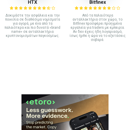
HTX
Bitfinex
Δοκιμάστε την ασφάλεια και την
Από τα παλαιότερα
ποικιλία σε διαθέσιμα νομίσματα
ανταλλακτήρια στον χώρο, το
για αγορά, με ένα από τα
Bitfinex προσφέρει προηγμένα
παλαιότερα και πιο δυνατά «brand
εργαλεία για traders με εμπειρία.
name» σε ανταλλακτήρια
Αν δεν έχεις ήδη λογαριασμό,
κρυπτονομισμάτων παγκοσμίως.
ίσως ήρθε η ώρα να το εξετάσεις
σοβαρά.