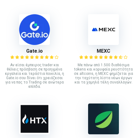
Gate.io
MEXC
Αν είσαι έμπειρος trader και
Με πάνω από 1.500 διαθέσιμα
θέλεις πρόσβαση σε προηγμένα
tokens και κορυφαία ρευστότητα
εργαλεία και τεράστια ποικιλία, η
σε altcoins, η MEXC φημίζεται για
Gate.io σου δίνει ότι χρειάζεσαι
την ταχύτατη λίστα νέων έργων
για να πας το Trading σε ανώτερα
και τα χαμηλά τέλη συναλλαγών.
επίπδα.