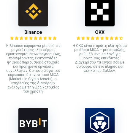
Binance
ΟΚΧ
Η Binance παραμένει μία από τις
Η OKX είναι η πρώτη πλατφόρμα
μεγαλύτερες πλατφόρμες
με άδεια MiCA — μια ασφαλής,
κρυπτονομισμάτων παγκοσμίως,
ρυθμιζόμενη επιλογή για
προσφέροντας εκατοντάδες
Ευρωπαίους επενδυτές.
ψηφιακά περιουσιακά στοιχεία
Διαχειρίσου τα crypto σου με
και προηγμένα εργαλεία
σιγουριά, σε ένα πλήρες και
συναλλαγών. Ωστόσο, λόγω του
φιλικό περιβάλλον.
ευρωπαϊκού κανονισμού MiCA
(Markets in Crypto-Assets), οι
υπηρεσίες της διαφέρουν
ανάλογα με τη χώρα κατοικίας
του χρήστη.