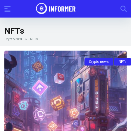
NFTs
Crypto Νέα
»
NFTs
Crypto news
NFTs