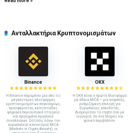
Read more »
Ανταλλακτήρια Κρυπτονομισμάτων
Binance
ΟΚΧ
Η Binance παραμένει μία από τις
Η OKX είναι η πρώτη πλατφόρμα
μεγαλύτερες πλατφόρμες
με άδεια MiCA — μια ασφαλής,
κρυπτονομισμάτων παγκοσμίως,
ρυθμιζόμενη επιλογή για
προσφέροντας εκατοντάδες
Ευρωπαίους επενδυτές.
ψηφιακά περιουσιακά στοιχεία
Διαχειρίσου τα crypto σου με
και προηγμένα εργαλεία
σιγουριά, σε ένα πλήρες και
συναλλαγών. Ωστόσο, λόγω του
φιλικό περιβάλλον.
ευρωπαϊκού κανονισμού MiCA
(Markets in Crypto-Assets), οι
υπηρεσίες της διαφέρουν