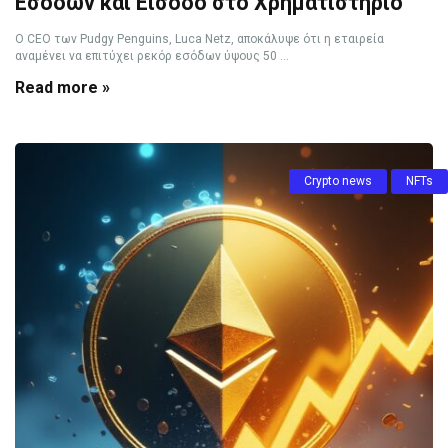
Εσόδων και Είσοδο στο Χρηματιστήριο
Ο CEO των Pudgy Penguins, Luca Netz, αποκάλυψε ότι η εταιρεία
αναμένει να επιτύχει ρεκόρ εσόδων ύψους 50 ...
Read more »
Crypto news
NFTs