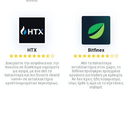
επίπδα.
HTX
Bitfinex
Δοκιμάστε την ασφάλεια και την
Από τα παλαιότερα
ποικιλία σε διαθέσιμα νομίσματα
ανταλλακτήρια στον χώρο, το
για αγορά, με ένα από τα
Bitfinex προσφέρει προηγμένα
παλαιότερα και πιο δυνατά «brand
εργαλεία για traders με εμπειρία.
name» σε ανταλλακτήρια
Αν δεν έχεις ήδη λογαριασμό,
κρυπτονομισμάτων παγκοσμίως.
ίσως ήρθε η ώρα να το εξετάσεις
σοβαρά.