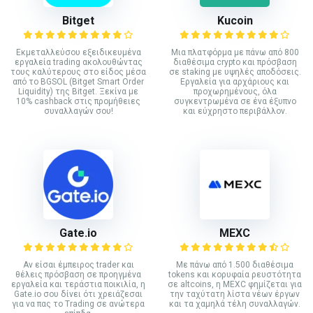
Bitget
Kucoin
Εκμεταλλεύσου εξειδικευμένα
Mια πλατφόρμα με πάνω από 800
εργαλεία trading ακολουθώντας
διαθέσιμα crypto και πρόσβαση
τους καλύτερους στο είδος μέσα
σε staking με υψηλές αποδόσεις.
από το BGSOL (Bitget Smart Order
Εργαλεία για αρχάριους και
Liquidity) της Bitget. Ξεκίνα με
προχωρημένους, όλα
10% cashback στις προμήθειες
συγκεντρωμένα σε ένα έξυπνο
συναλλαγών σου!
και εύχρηστο περιβάλλον.
Gate.io
MEXC
Αν είσαι έμπειρος trader και
Με πάνω από 1.500 διαθέσιμα
θέλεις πρόσβαση σε προηγμένα
tokens και κορυφαία ρευστότητα
εργαλεία και τεράστια ποικιλία, η
σε altcoins, η MEXC φημίζεται για
Gate.io σου δίνει ότι χρειάζεσαι
την ταχύτατη λίστα νέων έργων
για να πας το Trading σε ανώτερα
και τα χαμηλά τέλη συναλλαγών.