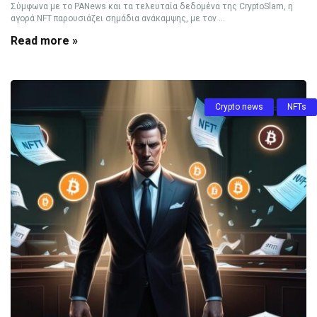
Σύμφωνα με το PANews και τα τελευταία δεδομένα της CryptoSlam, η
αγορά NFT παρουσιάζει σημάδια ανάκαμψης, με τον ...
Read more »
Crypto news
NFTs