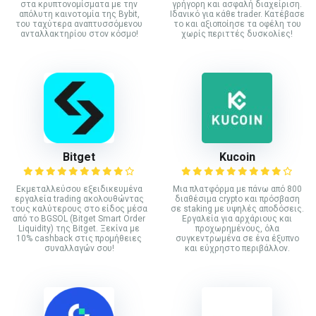
στα κρυπτονομίσματα με την
γρήγορη και ασφαλή διαχείριση.
απόλυτη καινοτομία της Bybit,
Ιδανικό για κάθε trader. Κατέβασε
του ταχύτερα αναπτυσσόμενου
το και αξιοποίησε τα οφέλη του
ανταλλακτηρίου στον κόσμο!
χωρίς περιττές δυσκολίες!
Bitget
Kucoin
Εκμεταλλεύσου εξειδικευμένα
Mια πλατφόρμα με πάνω από 800
εργαλεία trading ακολουθώντας
διαθέσιμα crypto και πρόσβαση
τους καλύτερους στο είδος μέσα
σε staking με υψηλές αποδόσεις.
από το BGSOL (Bitget Smart Order
Εργαλεία για αρχάριους και
Liquidity) της Bitget. Ξεκίνα με
προχωρημένους, όλα
10% cashback στις προμήθειες
συγκεντρωμένα σε ένα έξυπνο
συναλλαγών σου!
και εύχρηστο περιβάλλον.