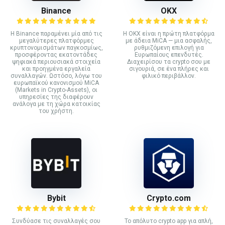
Binance
ΟΚΧ
Η Binance παραμένει μία από τις
Η OKX είναι η πρώτη πλατφόρμα
μεγαλύτερες πλατφόρμες
με άδεια MiCA — μια ασφαλής,
κρυπτονομισμάτων παγκοσμίως,
ρυθμιζόμενη επιλογή για
προσφέροντας εκατοντάδες
Ευρωπαίους επενδυτές.
ψηφιακά περιουσιακά στοιχεία
Διαχειρίσου τα crypto σου με
και προηγμένα εργαλεία
σιγουριά, σε ένα πλήρες και
συναλλαγών. Ωστόσο, λόγω του
φιλικό περιβάλλον.
ευρωπαϊκού κανονισμού MiCA
(Markets in Crypto-Assets), οι
υπηρεσίες της διαφέρουν
ανάλογα με τη χώρα κατοικίας
του χρήστη.
Bybit
Crypto.com
Συνδύασε τις συναλλαγές σου
Το απόλυτο crypto app για απλή,