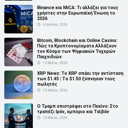
Binance και MiCA: Τι αλλάζει για τους
χρήστες στην Ευρωπαϊκή Ένωση το
2026
6 Ιουλίου, 2026
Bitcoin, Blockchain και Online Casino:
Πώς τα Κρυπτονομίσματα Αλλάζουν
τον Κόσμο των Ψηφιακών Τυχερών
Παιχνιδιών
13 Μαΐου, 2026
XRP News: Το XRP σπάει την αντίσταση
των $1.45 | Τo $1.50 ξύπνησαν τους
πωλητές
13 Μαΐου, 2026
Ο Τραμπ επιστρέφει στο Πεκίνο: Στο
τραπέζι Ιράν, εμπόριο και Ταϊβάν
13 Μαΐου, 2026