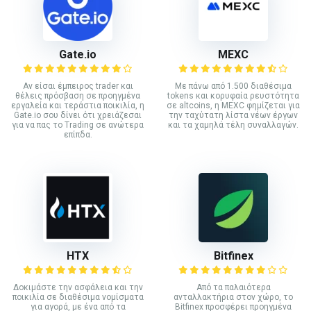
Gate.io
MEXC
Αν είσαι έμπειρος trader και
Με πάνω από 1.500 διαθέσιμα
θέλεις πρόσβαση σε προηγμένα
tokens και κορυφαία ρευστότητα
εργαλεία και τεράστια ποικιλία, η
σε altcoins, η MEXC φημίζεται για
Gate.io σου δίνει ότι χρειάζεσαι
την ταχύτατη λίστα νέων έργων
για να πας το Trading σε ανώτερα
και τα χαμηλά τέλη συναλλαγών.
επίπδα.
HTX
Bitfinex
Δοκιμάστε την ασφάλεια και την
Από τα παλαιότερα
ποικιλία σε διαθέσιμα νομίσματα
ανταλλακτήρια στον χώρο, το
για αγορά, με ένα από τα
Bitfinex προσφέρει προηγμένα