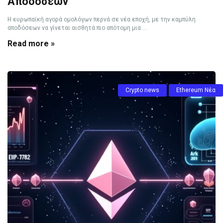
Αποδόσεων
Η ευρωπαϊκή αγορά ομολόγων περνά σε νέα εποχή, με την καμπύλη
αποδόσεων να γίνεται αισθητά πιο απότομη μια ...
Read more »
Crypto news
Ethereum Νέα