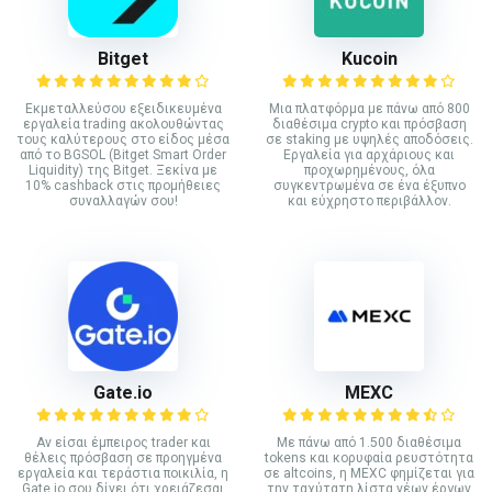
Bitget
Kucoin
Εκμεταλλεύσου εξειδικευμένα
Mια πλατφόρμα με πάνω από 800
εργαλεία trading ακολουθώντας
διαθέσιμα crypto και πρόσβαση
τους καλύτερους στο είδος μέσα
σε staking με υψηλές αποδόσεις.
από το BGSOL (Bitget Smart Order
Εργαλεία για αρχάριους και
Liquidity) της Bitget. Ξεκίνα με
προχωρημένους, όλα
10% cashback στις προμήθειες
συγκεντρωμένα σε ένα έξυπνο
συναλλαγών σου!
και εύχρηστο περιβάλλον.
Gate.io
MEXC
Αν είσαι έμπειρος trader και
Με πάνω από 1.500 διαθέσιμα
θέλεις πρόσβαση σε προηγμένα
tokens και κορυφαία ρευστότητα
εργαλεία και τεράστια ποικιλία, η
σε altcoins, η MEXC φημίζεται για
Gate.io σου δίνει ότι χρειάζεσαι
την ταχύτατη λίστα νέων έργων