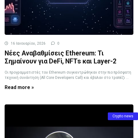
16 Ιανουαρίου, 2026
0
Νέες Αναβαθμίσεις Ethereum: Τι
Σημαίνουν για DeFi, NFTs και Layer-2
Οι προγραμματιστές του Ethereum συγκεντρώθηκαν στην πιο πρόσφατη
τεχνική συνάντηση (All Core Developers Call) και έβαλαν στο τραπέζι ...
Read more »
Crypto news