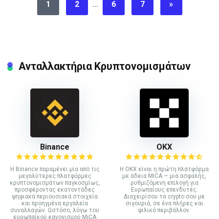
1
2
…
6
7
»
Ανταλλακτήρια Κρυπτονομισμάτων
Binance
ΟΚΧ
Η Binance παραμένει μία από τις
Η OKX είναι η πρώτη πλατφόρμα
μεγαλύτερες πλατφόρμες
με άδεια MiCA — μια ασφαλής,
κρυπτονομισμάτων παγκοσμίως,
ρυθμιζόμενη επιλογή για
προσφέροντας εκατοντάδες
Ευρωπαίους επενδυτές.
ψηφιακά περιουσιακά στοιχεία
Διαχειρίσου τα crypto σου με
και προηγμένα εργαλεία
σιγουριά, σε ένα πλήρες και
συναλλαγών. Ωστόσο, λόγω του
φιλικό περιβάλλον.
ευρωπαϊκού κανονισμού MiCA