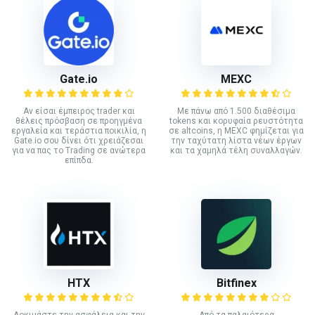
Gate.io
MEXC
Αν είσαι έμπειρος trader και
Με πάνω από 1.500 διαθέσιμα
θέλεις πρόσβαση σε προηγμένα
tokens και κορυφαία ρευστότητα
εργαλεία και τεράστια ποικιλία, η
σε altcoins, η MEXC φημίζεται για
Gate.io σου δίνει ότι χρειάζεσαι
την ταχύτατη λίστα νέων έργων
για να πας το Trading σε ανώτερα
και τα χαμηλά τέλη συναλλαγών.
επίπδα.
HTX
Bitfinex
Δοκιμάστε την ασφάλεια και την
Από τα παλαιότερα