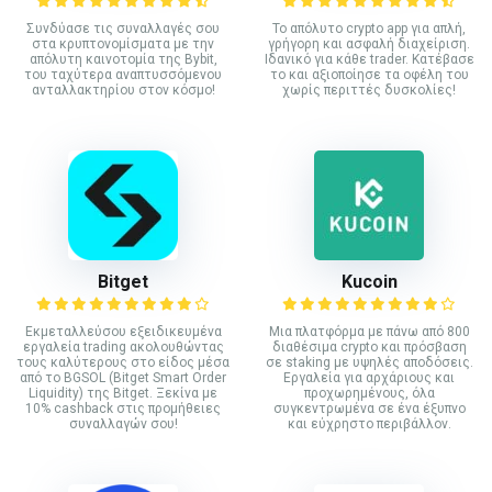
Συνδύασε τις συναλλαγές σου
Το απόλυτο crypto app για απλή,
στα κρυπτονομίσματα με την
γρήγορη και ασφαλή διαχείριση.
απόλυτη καινοτομία της Bybit,
Ιδανικό για κάθε trader. Κατέβασε
του ταχύτερα αναπτυσσόμενου
το και αξιοποίησε τα οφέλη του
ανταλλακτηρίου στον κόσμο!
χωρίς περιττές δυσκολίες!
Bitget
Kucoin
Εκμεταλλεύσου εξειδικευμένα
Mια πλατφόρμα με πάνω από 800
εργαλεία trading ακολουθώντας
διαθέσιμα crypto και πρόσβαση
τους καλύτερους στο είδος μέσα
σε staking με υψηλές αποδόσεις.
από το BGSOL (Bitget Smart Order
Εργαλεία για αρχάριους και
Liquidity) της Bitget. Ξεκίνα με
προχωρημένους, όλα
10% cashback στις προμήθειες
συγκεντρωμένα σε ένα έξυπνο
συναλλαγών σου!
και εύχρηστο περιβάλλον.