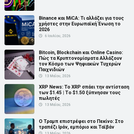
Binance και MiCA: Τι αλλάζει για τους
χρήστες στην Ευρωπαϊκή Ένωση το
2026
6 Ιουλίου, 2026
Bitcoin, Blockchain και Online Casino:
Πώς τα Κρυπτονομίσματα Αλλάζουν
τον Κόσμο των Ψηφιακών Τυχερών
Παιχνιδιών
13 Μαΐου, 2026
XRP News: Το XRP σπάει την αντίσταση
των $1.45 | Τo $1.50 ξύπνησαν τους
πωλητές
13 Μαΐου, 2026
Ο Τραμπ επιστρέφει στο Πεκίνο: Στο
τραπέζι Ιράν, εμπόριο και Ταϊβάν
13 Μαΐου, 2026