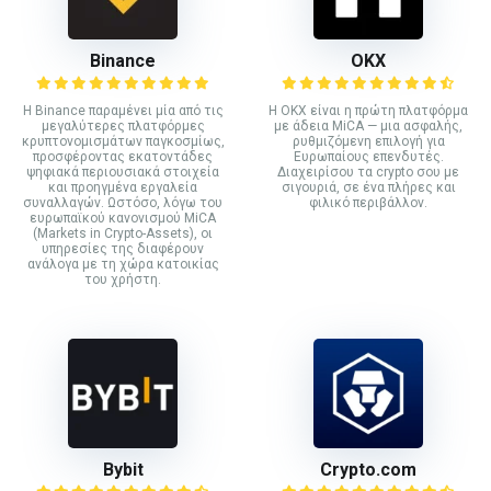
Binance
ΟΚΧ
Η Binance παραμένει μία από τις
Η OKX είναι η πρώτη πλατφόρμα
μεγαλύτερες πλατφόρμες
με άδεια MiCA — μια ασφαλής,
κρυπτονομισμάτων παγκοσμίως,
ρυθμιζόμενη επιλογή για
προσφέροντας εκατοντάδες
Ευρωπαίους επενδυτές.
ψηφιακά περιουσιακά στοιχεία
Διαχειρίσου τα crypto σου με
και προηγμένα εργαλεία
σιγουριά, σε ένα πλήρες και
συναλλαγών. Ωστόσο, λόγω του
φιλικό περιβάλλον.
ευρωπαϊκού κανονισμού MiCA
(Markets in Crypto-Assets), οι
υπηρεσίες της διαφέρουν
ανάλογα με τη χώρα κατοικίας
του χρήστη.
Bybit
Crypto.com