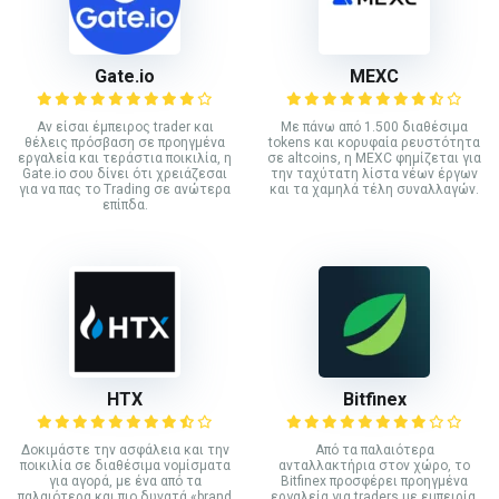
Gate.io
MEXC
Αν είσαι έμπειρος trader και
Με πάνω από 1.500 διαθέσιμα
θέλεις πρόσβαση σε προηγμένα
tokens και κορυφαία ρευστότητα
εργαλεία και τεράστια ποικιλία, η
σε altcoins, η MEXC φημίζεται για
Gate.io σου δίνει ότι χρειάζεσαι
την ταχύτατη λίστα νέων έργων
για να πας το Trading σε ανώτερα
και τα χαμηλά τέλη συναλλαγών.
επίπδα.
HTX
Bitfinex
Δοκιμάστε την ασφάλεια και την
Από τα παλαιότερα
ποικιλία σε διαθέσιμα νομίσματα
ανταλλακτήρια στον χώρο, το
για αγορά, με ένα από τα
Bitfinex προσφέρει προηγμένα
παλαιότερα και πιο δυνατά «brand
εργαλεία για traders με εμπειρία.