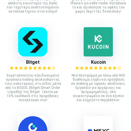
απόλυτη καινοτομία της Bybit,
Ιδανικό για κάθε trader. Κατέβασε
του ταχύτερα αναπτυσσόμενου
το και αξιοποίησε τα οφέλη του
ανταλλακτηρίου στον κόσμο!
χωρίς περιττές δυσκολίες!
Bitget
Kucoin
Εκμεταλλεύσου εξειδικευμένα
Mια πλατφόρμα με πάνω από 800
εργαλεία trading ακολουθώντας
διαθέσιμα crypto και πρόσβαση
τους καλύτερους στο είδος μέσα
σε staking με υψηλές αποδόσεις.
από το BGSOL (Bitget Smart Order
Εργαλεία για αρχάριους και
Liquidity) της Bitget. Ξεκίνα με
προχωρημένους, όλα
10% cashback στις προμήθειες
συγκεντρωμένα σε ένα έξυπνο
συναλλαγών σου!
και εύχρηστο περιβάλλον.