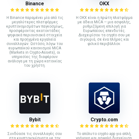
Binance
ΟΚΧ
Η Binance παραμένει μία από τις
Η OKX είναι η πρώτη πλατφόρμα
μεγαλύτερες πλατφόρμες
με άδεια MiCA — μια ασφαλής,
κρυπτονομισμάτων παγκοσμίως,
ρυθμιζόμενη επιλογή για
προσφέροντας εκατοντάδες
Ευρωπαίους επενδυτές.
ψηφιακά περιουσιακά στοιχεία
Διαχειρίσου τα crypto σου με
και προηγμένα εργαλεία
σιγουριά, σε ένα πλήρες και
συναλλαγών. Ωστόσο, λόγω του
φιλικό περιβάλλον.
ευρωπαϊκού κανονισμού MiCA
(Markets in Crypto-Assets), οι
υπηρεσίες της διαφέρουν
ανάλογα με τη χώρα κατοικίας
του χρήστη.
Bybit
Crypto.com
Συνδύασε τις συναλλαγές σου
Το απόλυτο crypto app για απλή,
στα κρυπτονομίσματα με την
γρήγορη και ασφαλή διαχείριση.