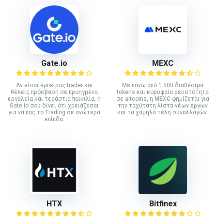
Gate.io
MEXC
Αν είσαι έμπειρος trader και
Με πάνω από 1.500 διαθέσιμα
θέλεις πρόσβαση σε προηγμένα
tokens και κορυφαία ρευστότητα
εργαλεία και τεράστια ποικιλία, η
σε altcoins, η MEXC φημίζεται για
Gate.io σου δίνει ότι χρειάζεσαι
την ταχύτατη λίστα νέων έργων
για να πας το Trading σε ανώτερα
και τα χαμηλά τέλη συναλλαγών.
επίπδα.
HTX
Bitfinex