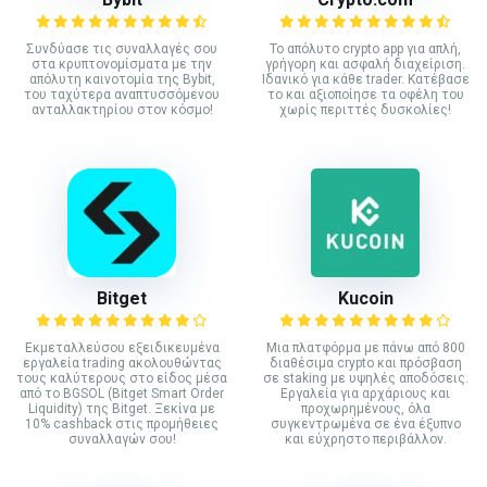
Συνδύασε τις συναλλαγές σου
Το απόλυτο crypto app για απλή,
στα κρυπτονομίσματα με την
γρήγορη και ασφαλή διαχείριση.
απόλυτη καινοτομία της Bybit,
Ιδανικό για κάθε trader. Κατέβασε
του ταχύτερα αναπτυσσόμενου
το και αξιοποίησε τα οφέλη του
ανταλλακτηρίου στον κόσμο!
χωρίς περιττές δυσκολίες!
Bitget
Kucoin
Εκμεταλλεύσου εξειδικευμένα
Mια πλατφόρμα με πάνω από 800
εργαλεία trading ακολουθώντας
διαθέσιμα crypto και πρόσβαση
τους καλύτερους στο είδος μέσα
σε staking με υψηλές αποδόσεις.
από το BGSOL (Bitget Smart Order
Εργαλεία για αρχάριους και
Liquidity) της Bitget. Ξεκίνα με
προχωρημένους, όλα
10% cashback στις προμήθειες
συγκεντρωμένα σε ένα έξυπνο
συναλλαγών σου!
και εύχρηστο περιβάλλον.