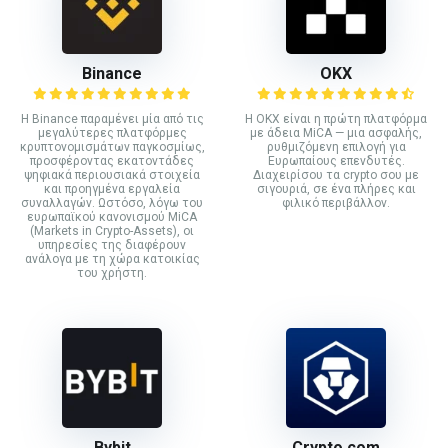
Binance
ΟΚΧ
Η Binance παραμένει μία από τις
Η OKX είναι η πρώτη πλατφόρμα
μεγαλύτερες πλατφόρμες
με άδεια MiCA — μια ασφαλής,
κρυπτονομισμάτων παγκοσμίως,
ρυθμιζόμενη επιλογή για
προσφέροντας εκατοντάδες
Ευρωπαίους επενδυτές.
ψηφιακά περιουσιακά στοιχεία
Διαχειρίσου τα crypto σου με
και προηγμένα εργαλεία
σιγουριά, σε ένα πλήρες και
συναλλαγών. Ωστόσο, λόγω του
φιλικό περιβάλλον.
ευρωπαϊκού κανονισμού MiCA
(Markets in Crypto-Assets), οι
υπηρεσίες της διαφέρουν
ανάλογα με τη χώρα κατοικίας
του χρήστη.
Bybit
Crypto.com