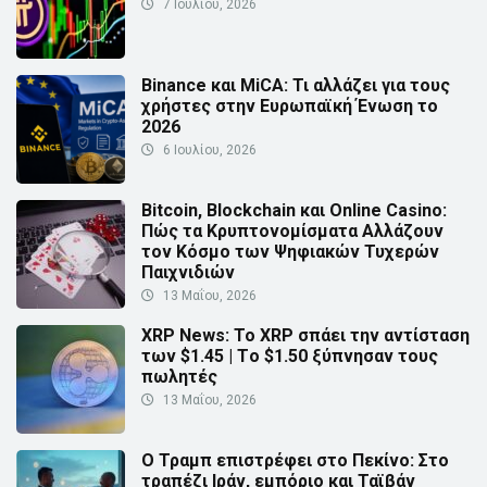
7 Ιουλίου, 2026
Binance και MiCA: Τι αλλάζει για τους
χρήστες στην Ευρωπαϊκή Ένωση το
2026
6 Ιουλίου, 2026
Bitcoin, Blockchain και Online Casino:
Πώς τα Κρυπτονομίσματα Αλλάζουν
τον Κόσμο των Ψηφιακών Τυχερών
Παιχνιδιών
13 Μαΐου, 2026
XRP News: Το XRP σπάει την αντίσταση
των $1.45 | Τo $1.50 ξύπνησαν τους
πωλητές
13 Μαΐου, 2026
Ο Τραμπ επιστρέφει στο Πεκίνο: Στο
τραπέζι Ιράν, εμπόριο και Ταϊβάν