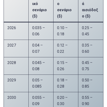
ικό
ο
ά
σενάριο
σενάριο
αισιόδοξ
($)
($)
ο ($)
2026
0.035 –
0.10 –
0.25 –
0.06
0.18
0.45
2027
0.04 –
0.12 –
0.35 –
0.07
0.22
0.60
2028
0.045 –
0.15 –
0.45 –
0.08
0.26
0.75
2029
0.05 –
0.18 –
0.50 –
0.085
0.28
0.85
2030
0.055 –
0.20 –
0.55 –
0.09
0.30
0.90