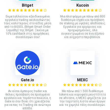
Bitget
Kucoin
Εκμεταλλεύσου εξειδικευμένα
Mια πλατφόρμα με πάνω από 800
εργαλεία trading ακολουθώντας
διαθέσιμα crypto και πρόσβαση
τους καλύτερους στο είδος μέσα
σε staking με υψηλές αποδόσεις.
από το BGSOL (Bitget Smart Order
Εργαλεία για αρχάριους και
Liquidity) της Bitget. Ξεκίνα με
προχωρημένους, όλα
10% cashback στις προμήθειες
συγκεντρωμένα σε ένα έξυπνο
συναλλαγών σου!
και εύχρηστο περιβάλλον.
Gate.io
MEXC
Αν είσαι έμπειρος trader και
Με πάνω από 1.500 διαθέσιμα
θέλεις πρόσβαση σε προηγμένα
tokens και κορυφαία ρευστότητα
εργαλεία και τεράστια ποικιλία, η
σε altcoins, η MEXC φημίζεται για
Gate.io σου δίνει ότι χρειάζεσαι
την ταχύτατη λίστα νέων έργων
για να πας το Trading σε ανώτερα
και τα χαμηλά τέλη συναλλαγών.
επίπδα.