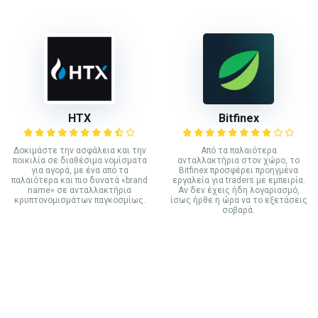
HTX
Bitfinex
Δοκιμάστε την ασφάλεια και την
Από τα παλαιότερα
ποικιλία σε διαθέσιμα νομίσματα
ανταλλακτήρια στον χώρο, το
για αγορά, με ένα από τα
Bitfinex προσφέρει προηγμένα
παλαιότερα και πιο δυνατά «brand
εργαλεία για traders με εμπειρία.
name» σε ανταλλακτήρια
Αν δεν έχεις ήδη λογαριασμό,
κρυπτονομισμάτων παγκοσμίως.
ίσως ήρθε η ώρα να το εξετάσεις
σοβαρά.