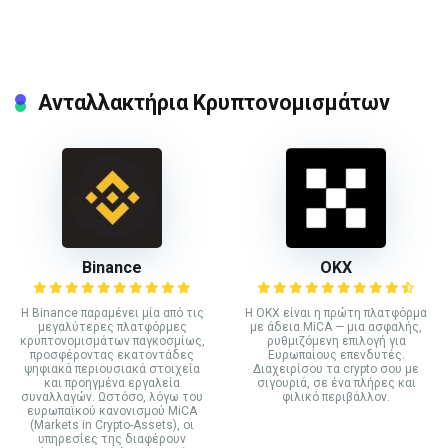
Ανταλλακτήρια Κρυπτονομισμάτων
Binance
ΟΚΧ
Η Binance παραμένει μία από τις
Η OKX είναι η πρώτη πλατφόρμα
μεγαλύτερες πλατφόρμες
με άδεια MiCA — μια ασφαλής,
κρυπτονομισμάτων παγκοσμίως,
ρυθμιζόμενη επιλογή για
προσφέροντας εκατοντάδες
Ευρωπαίους επενδυτές.
ψηφιακά περιουσιακά στοιχεία
Διαχειρίσου τα crypto σου με
και προηγμένα εργαλεία
σιγουριά, σε ένα πλήρες και
συναλλαγών. Ωστόσο, λόγω του
φιλικό περιβάλλον.
ευρωπαϊκού κανονισμού MiCA
(Markets in Crypto-Assets), οι
υπηρεσίες της διαφέρουν