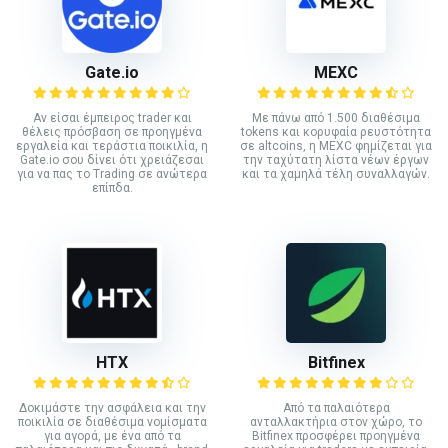
Gate.io
MEXC
Αν είσαι έμπειρος trader και
Με πάνω από 1.500 διαθέσιμα
θέλεις πρόσβαση σε προηγμένα
tokens και κορυφαία ρευστότητα
εργαλεία και τεράστια ποικιλία, η
σε altcoins, η MEXC φημίζεται για
Gate.io σου δίνει ότι χρειάζεσαι
την ταχύτατη λίστα νέων έργων
για να πας το Trading σε ανώτερα
και τα χαμηλά τέλη συναλλαγών.
επίπδα.
HTX
Bitfinex
Δοκιμάστε την ασφάλεια και την
Από τα παλαιότερα
ποικιλία σε διαθέσιμα νομίσματα
ανταλλακτήρια στον χώρο, το
για αγορά, με ένα από τα
Bitfinex προσφέρει προηγμένα