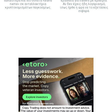
παλαιότερα και πιο δυνατά «brand
εργαλεία για traders με εμπειρία.
name» σε ανταλλακτήρια
Αν δεν έχεις ήδη λογαριασμό,
κρυπτονομισμάτων παγκοσμίως.
ίσως ήρθε η ώρα να το εξετάσεις
σοβαρά.