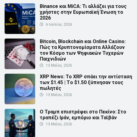
Binance και MiCA: Τι αλλάζει για τους
χρήστες στην Ευρωπαϊκή Ένωση το
2026
6 Ιουλίου, 2026
Bitcoin, Blockchain και Online Casino:
Πώς τα Κρυπτονομίσματα Αλλάζουν
τον Κόσμο των Ψηφιακών Τυχερών
Παιχνιδιών
13 Μαΐου, 2026
XRP News: Το XRP σπάει την αντίσταση
των $1.45 | Τo $1.50 ξύπνησαν τους
πωλητές
13 Μαΐου, 2026
Ο Τραμπ επιστρέφει στο Πεκίνο: Στο
τραπέζι Ιράν, εμπόριο και Ταϊβάν
13 Μαΐου, 2026