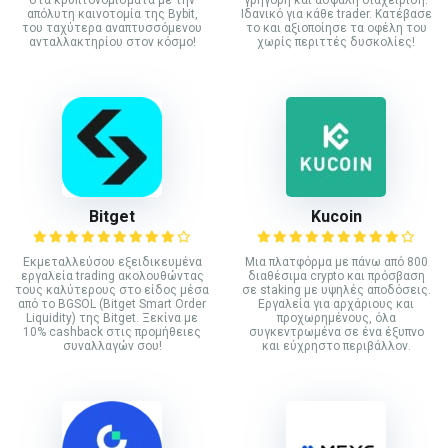
στα κρυπτονομίσματα με την
γρήγορη και ασφαλή διαχείριση.
απόλυτη καινοτομία της Bybit,
Ιδανικό για κάθε trader. Κατέβασε
του ταχύτερα αναπτυσσόμενου
το και αξιοποίησε τα οφέλη του
ανταλλακτηρίου στον κόσμο!
χωρίς περιττές δυσκολίες!
Bitget
Kucoin
Εκμεταλλεύσου εξειδικευμένα
Mια πλατφόρμα με πάνω από 800
εργαλεία trading ακολουθώντας
διαθέσιμα crypto και πρόσβαση
τους καλύτερους στο είδος μέσα
σε staking με υψηλές αποδόσεις.
από το BGSOL (Bitget Smart Order
Εργαλεία για αρχάριους και
Liquidity) της Bitget. Ξεκίνα με
προχωρημένους, όλα
10% cashback στις προμήθειες
συγκεντρωμένα σε ένα έξυπνο
συναλλαγών σου!
και εύχρηστο περιβάλλον.