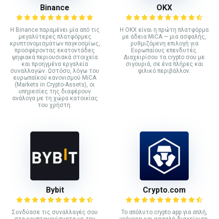
Binance
ΟΚΧ
Η Binance παραμένει μία από τις
Η OKX είναι η πρώτη πλατφόρμα
μεγαλύτερες πλατφόρμες
με άδεια MiCA — μια ασφαλής,
κρυπτονομισμάτων παγκοσμίως,
ρυθμιζόμενη επιλογή για
προσφέροντας εκατοντάδες
Ευρωπαίους επενδυτές.
ψηφιακά περιουσιακά στοιχεία
Διαχειρίσου τα crypto σου με
και προηγμένα εργαλεία
σιγουριά, σε ένα πλήρες και
συναλλαγών. Ωστόσο, λόγω του
φιλικό περιβάλλον.
ευρωπαϊκού κανονισμού MiCA
(Markets in Crypto-Assets), οι
υπηρεσίες της διαφέρουν
ανάλογα με τη χώρα κατοικίας
του χρήστη.
Bybit
Crypto.com
Συνδύασε τις συναλλαγές σου
Το απόλυτο crypto app για απλή,