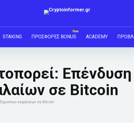
STAKING
ΠΡΟΣΦΟΡΕΣ BONUS
ACADEMY
ΠΡΟΒΛ
τοπορεί: Επένδυση
λαίων σε Bitcoin
δημοσίων κεφαλαίων σε Bitcoin