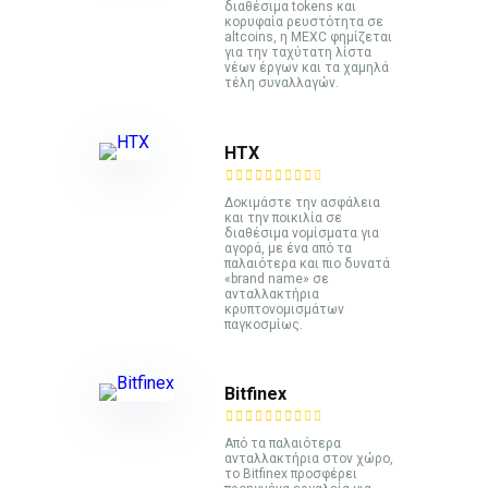
διαθέσιμα tokens και
κορυφαία ρευστότητα σε
altcoins, η MEXC φημίζεται
για την ταχύτατη λίστα
νέων έργων και τα χαμηλά
τέλη συναλλαγών.
HTX
Δοκιμάστε την ασφάλεια
και την ποικιλία σε
διαθέσιμα νομίσματα για
αγορά, με ένα από τα
παλαιότερα και πιο δυνατά
«brand name» σε
ανταλλακτήρια
κρυπτονομισμάτων
παγκοσμίως.
Bitfinex
Από τα παλαιότερα
ανταλλακτήρια στον χώρο,
το Bitfinex προσφέρει