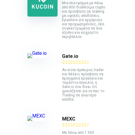
Mια πλατφόρμα με πάνω
από 800 διαθέσιμα crypto
και πρόσβαση σε staking
με υψηλές αποδόσεις.
Εργαλεία για αρχάριους
και προχωρημένους, όλα
συγκεντρωμένα σε ένα
έξυπνο και εύχρηστο
περιβάλλον.
Gate.io
Αν είσαι έμπειρος trader
και θέλεις πρόσβαση σε
προηγμένα εργαλεία και
τεράστια ποικιλία, η
Gate.io σου δίνει ότι
χρειάζεσαι για να πας το
Trading σε ανώτερα
επίπδα.
MEXC
Με πάνω από 1.500