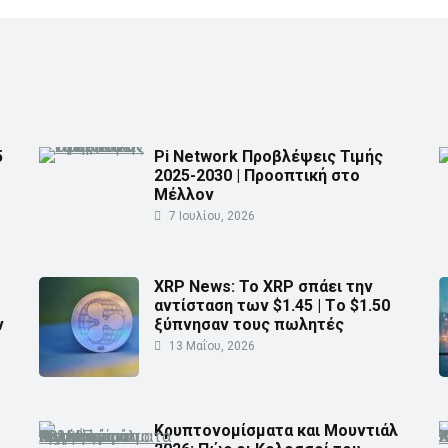
5
Pi Network Προβλέψεις Τιμής
2025-2030 | Προοπτική στο
Μέλλον
7 Ιουλίου, 2026
XRP News: Το XRP σπάει την
αντίσταση των $1.45 | Τo $1.50
ν
ξύπνησαν τους πωλητές
13 Μαΐου, 2026
Κρυπτονομίσματα και Μουντιάλ