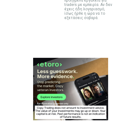
προηγμένα εργαλεία για
traders με εμπειρία. Αν δεν
έχεις ήδη λογαριασμό,
ίσως ήρθε η ώρα να το
εξετάσεις σοβαρά.