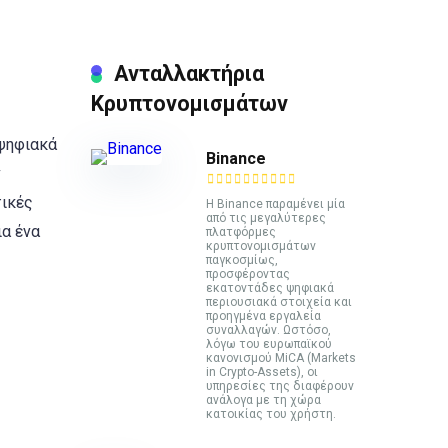
Ανταλλακτήρια
Κρυπτονομισμάτων
 ψηφιακά
Binance
ν
τικές
Η Binance παραμένει μία
από τις μεγαλύτερες
α ένα
πλατφόρμες
κρυπτονομισμάτων
παγκοσμίως,
προσφέροντας
εκατοντάδες ψηφιακά
περιουσιακά στοιχεία και
προηγμένα εργαλεία
συναλλαγών. Ωστόσο,
λόγω του ευρωπαϊκού
κανονισμού MiCA (Markets
in Crypto-Assets), οι
υπηρεσίες της διαφέρουν
ανάλογα με τη χώρα
κατοικίας του χρήστη.