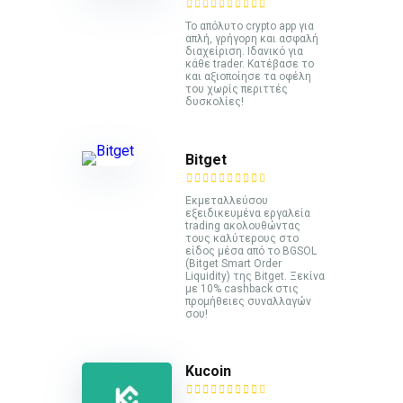
Το απόλυτο crypto app για
απλή, γρήγορη και ασφαλή
διαχείριση. Ιδανικό για
κάθε trader. Κατέβασε το
και αξιοποίησε τα οφέλη
του χωρίς περιττές
δυσκολίες!
Bitget
Εκμεταλλεύσου
εξειδικευμένα εργαλεία
trading ακολουθώντας
τους καλύτερους στο
είδος μέσα από το BGSOL
(Bitget Smart Order
Liquidity) της Bitget. Ξεκίνα
με 10% cashback στις
προμήθειες συναλλαγών
σου!
Kucoin