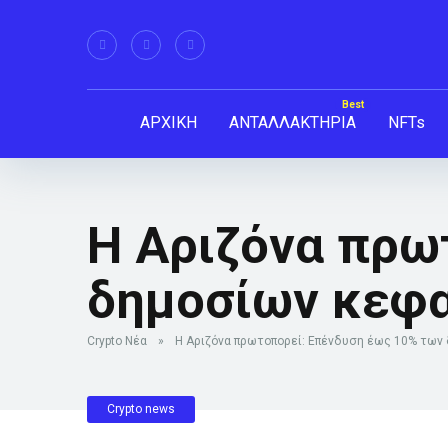
ΑΡΧΙΚΗ
ΑΝΤΑΛΛΑΚΤΗΡΙΑ
NFTs
Η Αριζόνα πρω
δημοσίων κεφα
Crypto Νέα
»
Η Αριζόνα πρωτοπορεί: Επένδυση έως 10% των 
Crypto news