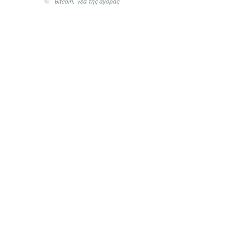
Bitcoin
,
νέα της αγοράς