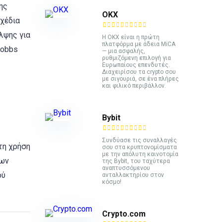
ης
ΟΚΧ
σχέδια
λψης για
Η OKX είναι η πρώτη
πλατφόρμα με άδεια MiCA
Hobbs
— μια ασφαλής,
ρυθμιζόμενη επιλογή για
Ευρωπαίους επενδυτές.
Διαχειρίσου τα crypto σου
με σιγουριά, σε ένα πλήρες
και φιλικό περιβάλλον.
Bybit
Συνδύασε τις συναλλαγές
τη χρήση
σου στα κρυπτονομίσματα
με την απόλυτη καινοτομία
των
της Bybit, του ταχύτερα
αναπτυσσόμενου
ού
ανταλλακτηρίου στον
κόσμο!
Crypto.com