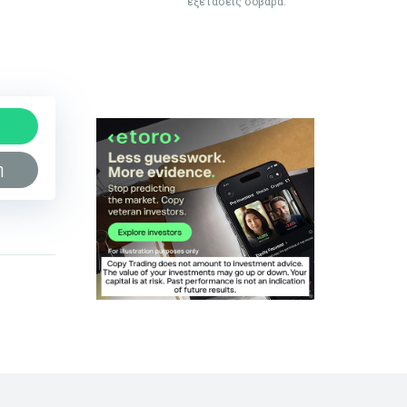
εξετάσεις σοβαρά.
η