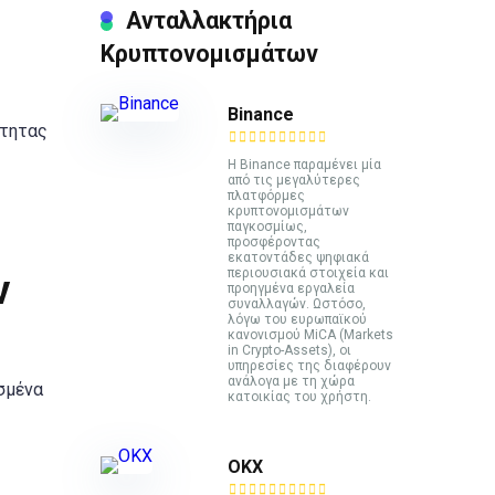
Ανταλλακτήρια
Κρυπτονομισμάτων
Binance
ότητας
Η Binance παραμένει μία
από τις μεγαλύτερες
πλατφόρμες
κρυπτονομισμάτων
παγκοσμίως,
προσφέροντας
εκατοντάδες ψηφιακά
περιουσιακά στοιχεία και
ν
προηγμένα εργαλεία
συναλλαγών. Ωστόσο,
λόγω του ευρωπαϊκού
κανονισμού MiCA (Markets
in Crypto-Assets), οι
υπηρεσίες της διαφέρουν
ανάλογα με τη χώρα
σμένα
κατοικίας του χρήστη.
ΟΚΧ