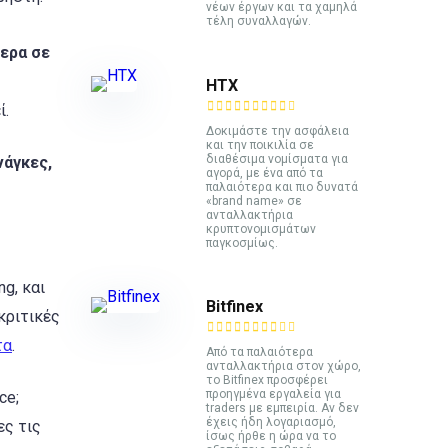
νέων έργων και τα χαμηλά
τέλη συναλλαγών.
τερα σε
HTX
ί.
Δοκιμάστε την ασφάλεια
και την ποικιλία σε
διαθέσιμα νομίσματα για
νάγκες,
αγορά, με ένα από τα
παλαιότερα και πιο δυνατά
«brand name» σε
ανταλλακτήρια
κρυπτονομισμάτων
παγκοσμίως.
g, και
Bitfinex
κριτικές
τα
.
Από τα παλαιότερα
ανταλλακτήρια στον χώρο,
το Bitfinex προσφέρει
προηγμένα εργαλεία για
ce;
traders με εμπειρία. Αν δεν
έχεις ήδη λογαριασμό,
ες τις
ίσως ήρθε η ώρα να το