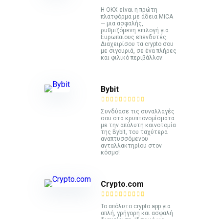
Η OKX είναι η πρώτη
πλατφόρμα με άδεια MiCA
— μια ασφαλής,
ρυθμιζόμενη επιλογή για
Ευρωπαίους επενδυτές.
Διαχειρίσου τα crypto σου
με σιγουριά, σε ένα πλήρες
και φιλικό περιβάλλον.
Bybit
Συνδύασε τις συναλλαγές
σου στα κρυπτονομίσματα
με την απόλυτη καινοτομία
της Bybit, του ταχύτερα
αναπτυσσόμενου
ανταλλακτηρίου στον
κόσμο!
Crypto.com
Το απόλυτο crypto app για
απλή, γρήγορη και ασφαλή