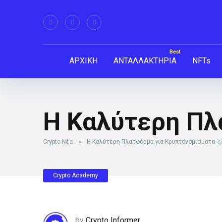
ΑΡΧΙΚΗ
ΑΝΤΑΛΛΑΚΤΗΡΙΑ
NFTs
Η Καλύτερη Πλ
Crypto Νέα
»
Η Καλύτερη Πλατφόρμα για Κρυπτονομίσματα 
Crypto Academy
by
Crypto Informer