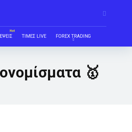
ΕΨΕΙΣ
ΤΙΜΕΣ LIVE
FOREX TRADING
ονομίσματα 🥇