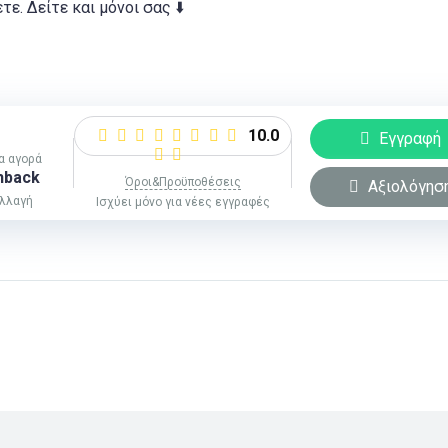
ε. Δείτε και μόνοι σας ⬇️
10.0
Εγγραφή
ια αγορά
hback
Όροι&Προϋποθέσεις
Αξιολόγησ
αλλαγή
Ισχύει μόνο για νέες εγγραφές