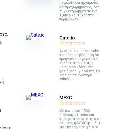
Εργαλεία για αρχάριους
και προχωρημένους, όλα
συγκεντρωμένα σε ένα
έξυπνο και εύχρηστο
περιβάλλον.
ρες.
Gate.io
ε
Αν είσαι έμπειρος trader
και θέλεις πρόσβαση σε
προηγμένα εργαλεία και
τεράστια ποικιλία, η
Gate.io σου δίνει ότι
χρειάζεσαι για να πας το
Trading σε ανώτερα
επίπδα.
λή
MEXC
e
Με πάνω από 1.500
διαθέσιμα tokens και
κορυφαία ρευστότητα σε
altcoins, η MEXC φημίζεται
για την ταχύτατη λίστα
ρήστη.