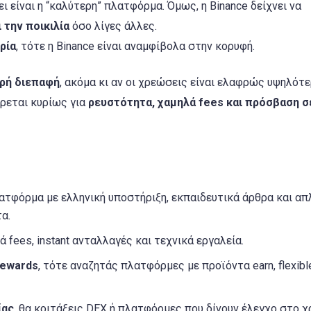
ι είναι η “καλύτερη” πλατφόρμα. Όμως, η Binance δείχνει να
 την ποικιλία
όσο λίγες άλλες.
ιρία
, τότε η Binance είναι αναμφίβολα στην κορυφή.
αρή διεπαφή
, ακόμα κι αν οι χρεώσεις είναι ελαφρώς υψηλότε
έρεται κυρίως για
ρευστότητα, χαμηλά fees και πρόσβαση σ
λατφόρμα με ελληνική υποστήριξη, εκπαιδευτικά άρθρα και απ
τα.
ά fees, instant ανταλλαγές και τεχνικά εργαλεία.
rewards
, τότε αναζητάς πλατφόρμες με προϊόντα earn, flexibl
ίας
, θα κοιτάξεις DEX ή πλατφόρμες που δίνουν έλεγχο στο χ