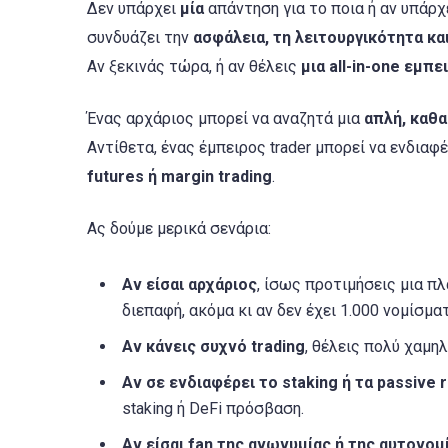
Δεν υπάρχει
μία
απάντηση για το ποια ή αν υπάρχε
συνδυάζει την
ασφάλεια, τη λειτουργικότητα και
Αν ξεκινάς τώρα, ή αν θέλεις
μια all-in-one εμπε
Ένας αρχάριος μπορεί να αναζητά μια
απλή, καθ
Αντίθετα, ένας έμπειρος trader μπορεί να ενδιαφ
futures ή margin trading
.
Ας δούμε μερικά σενάρια:
Αν είσαι αρχάριος
, ίσως προτιμήσεις μια π
διεπαφή, ακόμα κι αν δεν έχει 1.000 νομίσμα
Αν κάνεις συχνό trading
, θέλεις πολύ χαμηλ
Αν σε ενδιαφέρει το staking ή τα passive 
staking ή DeFi πρόσβαση.
Αν είσαι fan της ανωνυμίας ή της αυτονομ