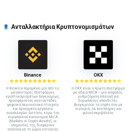
Ανταλλακτήρια Κρυπτονομισμάτων
Binance
ΟΚΧ
Η Binance παραμένει μία από τις
Η OKX είναι η πρώτη πλατφόρμα
μεγαλύτερες πλατφόρμες
με άδεια MiCA — μια ασφαλής,
κρυπτονομισμάτων παγκοσμίως,
ρυθμιζόμενη επιλογή για
προσφέροντας εκατοντάδες
Ευρωπαίους επενδυτές.
ψηφιακά περιουσιακά στοιχεία
Διαχειρίσου τα crypto σου με
και προηγμένα εργαλεία
σιγουριά, σε ένα πλήρες και
συναλλαγών. Ωστόσο, λόγω του
φιλικό περιβάλλον.
ευρωπαϊκού κανονισμού MiCA
(Markets in Crypto-Assets), οι
υπηρεσίες της διαφέρουν
ανάλογα με τη χώρα κατοικίας