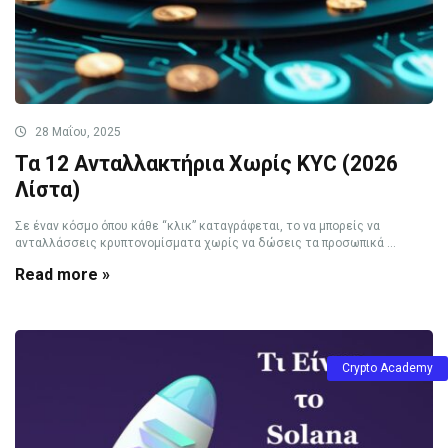
28 Μαΐου, 2025
Τα 12 Ανταλλακτήρια Χωρίς KYC (2026
Λίστα)
Σε έναν κόσμο όπου κάθε “κλικ” καταγράφεται, το να μπορείς να
ανταλλάσσεις κρυπτονομίσματα χωρίς να δώσεις τα προσωπικά ...
Read more »
Crypto Academy