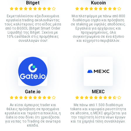
Bitget
Kucoin
Εκμεταλλεύσου εξειδικευμένα
Mια πλατφόρμα με πάνω από 800
εργαλεία trading ακολουθώντας
διαθέσιμα crypto και πρόσβαση
τους καλύτερους στο είδος μέσα
σε staking με υψηλές αποδόσεις.
από το BGSOL (Bitget Smart Order
Εργαλεία για αρχάριους και
Liquidity) της Bitget. Ξεκίνα με
προχωρημένους, όλα
10% cashback στις προμήθειες
συγκεντρωμένα σε ένα έξυπνο
συναλλαγών σου!
και εύχρηστο περιβάλλον.
Gate.io
MEXC
Αν είσαι έμπειρος trader και
Με πάνω από 1.500 διαθέσιμα
θέλεις πρόσβαση σε προηγμένα
tokens και κορυφαία ρευστότητα
εργαλεία και τεράστια ποικιλία, η
σε altcoins, η MEXC φημίζεται για
Gate.io σου δίνει ότι χρειάζεσαι
την ταχύτατη λίστα νέων έργων
για να πας το Trading σε ανώτερα
και τα χαμηλά τέλη συναλλαγών.
επίπδα.