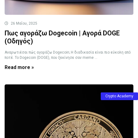
26 Μαΐου, 2025
Πως αγοράζω Dogecoin | Αγορά DOGE
(Οδηγός)
Αναρωτιέσαι πώς αγοράζω Dogecoin; Η διαδικασία είναι πιο εύκολη από
ποτέ. Το Dogecoin (DOGE), που ξεκίνησε σαν meme ...
Read more »
Crypto Academy