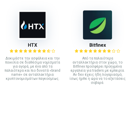
HTX
Bitfinex
Δοκιμάστε την ασφάλεια και την
Από τα παλαιότερα
ποικιλία σε διαθέσιμα νομίσματα
ανταλλακτήρια στον χώρο, το
για αγορά, με ένα από τα
Bitfinex προσφέρει προηγμένα
παλαιότερα και πιο δυνατά «brand
εργαλεία για traders με εμπειρία.
name» σε ανταλλακτήρια
Αν δεν έχεις ήδη λογαριασμό,
κρυπτονομισμάτων παγκοσμίως.
ίσως ήρθε η ώρα να το εξετάσεις
σοβαρά.