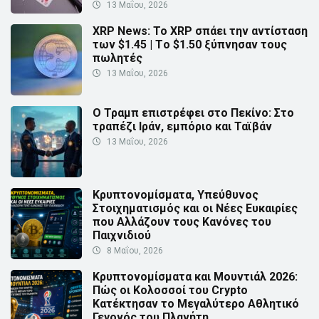
13 Μαΐου, 2026
XRP News: Το XRP σπάει την αντίσταση
των $1.45 | Τo $1.50 ξύπνησαν τους
πωλητές
13 Μαΐου, 2026
Ο Τραμπ επιστρέφει στο Πεκίνο: Στο
τραπέζι Ιράν, εμπόριο και Ταϊβάν
13 Μαΐου, 2026
Κρυπτονομίσματα, Υπεύθυνος
Στοιχηματισμός και οι Νέες Ευκαιρίες
που Αλλάζουν τους Κανόνες του
Παιχνιδιού
8 Μαΐου, 2026
Κρυπτονομίσματα και Μουντιάλ 2026:
Πώς οι Κολοσσοί του Crypto
Κατέκτησαν το Μεγαλύτερο Αθλητικό
Γεγονός του Πλανήτη