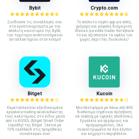
Bybit
Crypto.com
Συνδύασε τις συναλλαγές σου
Το απόλυτο crypto app για απλή,
στα κρυπτονομίσματα με την
γρήγορη και ασφαλή διαχείριση.
απόλυτη καινοτομία της Bybit,
Ιδανικό για κάθε trader. Κατέβασε
του ταχύτερα αναπτυσσόμενου
το και αξιοποίησε τα οφέλη του
ανταλλακτηρίου στον κόσμο!
χωρίς περιττές δυσκολίες!
Bitget
Kucoin
Εκμεταλλεύσου εξειδικευμένα
Mια πλατφόρμα με πάνω από 800
εργαλεία trading ακολουθώντας
διαθέσιμα crypto και πρόσβαση
τους καλύτερους στο είδος μέσα
σε staking με υψηλές αποδόσεις.
από το BGSOL (Bitget Smart Order
Εργαλεία για αρχάριους και
Liquidity) της Bitget. Ξεκίνα με
προχωρημένους, όλα
10% cashback στις προμήθειες
συγκεντρωμένα σε ένα έξυπνο
συναλλαγών σου!
και εύχρηστο περιβάλλον.