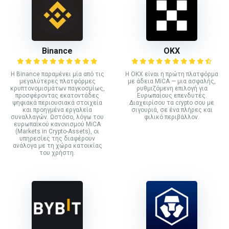
Binance
ΟΚΧ
Η Binance παραμένει μία από τις
Η OKX είναι η πρώτη πλατφόρμα
μεγαλύτερες πλατφόρμες
με άδεια MiCA — μια ασφαλής,
κρυπτονομισμάτων παγκοσμίως,
ρυθμιζόμενη επιλογή για
προσφέροντας εκατοντάδες
Ευρωπαίους επενδυτές.
ψηφιακά περιουσιακά στοιχεία
Διαχειρίσου τα crypto σου με
και προηγμένα εργαλεία
σιγουριά, σε ένα πλήρες και
συναλλαγών. Ωστόσο, λόγω του
φιλικό περιβάλλον.
ευρωπαϊκού κανονισμού MiCA
(Markets in Crypto-Assets), οι
υπηρεσίες της διαφέρουν
ανάλογα με τη χώρα κατοικίας
του χρήστη.