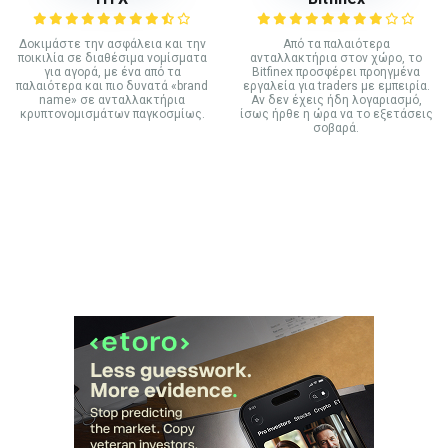
Δοκιμάστε την ασφάλεια και την
Από τα παλαιότερα
ποικιλία σε διαθέσιμα νομίσματα
ανταλλακτήρια στον χώρο, το
για αγορά, με ένα από τα
Bitfinex προσφέρει προηγμένα
παλαιότερα και πιο δυνατά «brand
εργαλεία για traders με εμπειρία.
name» σε ανταλλακτήρια
Αν δεν έχεις ήδη λογαριασμό,
κρυπτονομισμάτων παγκοσμίως.
ίσως ήρθε η ώρα να το εξετάσεις
σοβαρά.