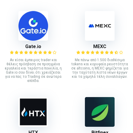
Gate.io
MEXC
Αν είσαι έμπειρος trader και
Με πάνω από 1.500 διαθέσιμα
θέλεις πρόσβαση σε προηγμένα
tokens και κορυφαία ρευστότητα
εργαλεία και τεράστια ποικιλία, η
σε altcoins, η MEXC φημίζεται για
Gate.io σου δίνει ότι χρειάζεσαι
την ταχύτατη λίστα νέων έργων
για να πας το Trading σε ανώτερα
και τα χαμηλά τέλη συναλλαγών.
επίπδα.
HTX
Bitfinex