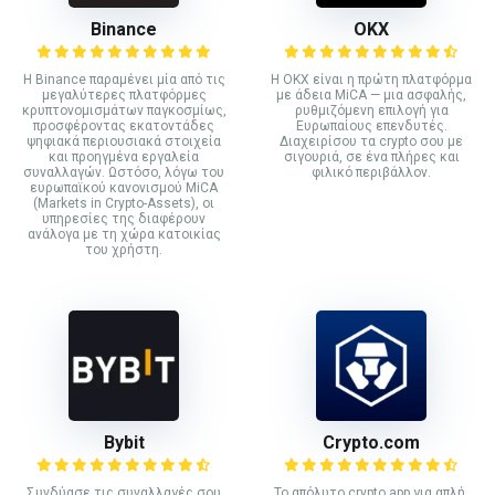
Binance
ΟΚΧ
Η Binance παραμένει μία από τις
Η OKX είναι η πρώτη πλατφόρμα
μεγαλύτερες πλατφόρμες
με άδεια MiCA — μια ασφαλής,
κρυπτονομισμάτων παγκοσμίως,
ρυθμιζόμενη επιλογή για
προσφέροντας εκατοντάδες
Ευρωπαίους επενδυτές.
ψηφιακά περιουσιακά στοιχεία
Διαχειρίσου τα crypto σου με
και προηγμένα εργαλεία
σιγουριά, σε ένα πλήρες και
συναλλαγών. Ωστόσο, λόγω του
φιλικό περιβάλλον.
ευρωπαϊκού κανονισμού MiCA
(Markets in Crypto-Assets), οι
υπηρεσίες της διαφέρουν
ανάλογα με τη χώρα κατοικίας
του χρήστη.
Bybit
Crypto.com
Συνδύασε τις συναλλαγές σου
Το απόλυτο crypto app για απλή,