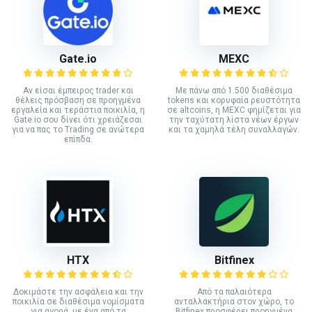
Gate.io
MEXC
Αν είσαι έμπειρος trader και
Με πάνω από 1.500 διαθέσιμα
θέλεις πρόσβαση σε προηγμένα
tokens και κορυφαία ρευστότητα
εργαλεία και τεράστια ποικιλία, η
σε altcoins, η MEXC φημίζεται για
Gate.io σου δίνει ότι χρειάζεσαι
την ταχύτατη λίστα νέων έργων
για να πας το Trading σε ανώτερα
και τα χαμηλά τέλη συναλλαγών.
επίπδα.
HTX
Bitfinex
Δοκιμάστε την ασφάλεια και την
Από τα παλαιότερα
ποικιλία σε διαθέσιμα νομίσματα
ανταλλακτήρια στον χώρο, το
για αγορά, με ένα από τα
Bitfinex προσφέρει προηγμένα