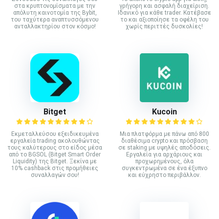
στα κρυπτονομίσματα με την
γρήγορη και ασφαλή διαχείριση.
απόλυτη καινοτομία της Bybit,
Ιδανικό για κάθε trader. Κατέβασε
του ταχύτερα αναπτυσσόμενου
το και αξιοποίησε τα οφέλη του
ανταλλακτηρίου στον κόσμο!
χωρίς περιττές δυσκολίες!
Bitget
Kucoin
Εκμεταλλεύσου εξειδικευμένα
Mια πλατφόρμα με πάνω από 800
εργαλεία trading ακολουθώντας
διαθέσιμα crypto και πρόσβαση
τους καλύτερους στο είδος μέσα
σε staking με υψηλές αποδόσεις.
από το BGSOL (Bitget Smart Order
Εργαλεία για αρχάριους και
Liquidity) της Bitget. Ξεκίνα με
προχωρημένους, όλα
10% cashback στις προμήθειες
συγκεντρωμένα σε ένα έξυπνο
συναλλαγών σου!
και εύχρηστο περιβάλλον.