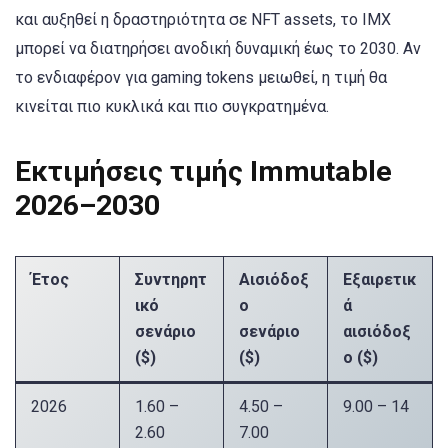
και αυξηθεί η δραστηριότητα σε NFT assets, το IMX
μπορεί να διατηρήσει ανοδική δυναμική έως το 2030. Αν
το ενδιαφέρον για gaming tokens μειωθεί, η τιμή θα
κινείται πιο κυκλικά και πιο συγκρατημένα.
Εκτιμήσεις τιμής Immutable
2026–2030
Έτος
Συντηρητ
Αισιόδοξ
Εξαιρετικ
ικό
ο
ά
σενάριο
σενάριο
αισιόδοξ
($)
($)
ο ($)
2026
1.60 –
4.50 –
9.00 – 14
2.60
7.00