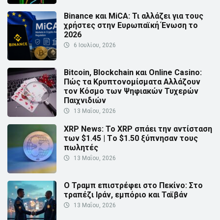
Binance και MiCA: Τι αλλάζει για τους
χρήστες στην Ευρωπαϊκή Ένωση το
2026
6 Ιουλίου, 2026
Bitcoin, Blockchain και Online Casino:
Πώς τα Κρυπτονομίσματα Αλλάζουν
τον Κόσμο των Ψηφιακών Τυχερών
Παιχνιδιών
13 Μαΐου, 2026
XRP News: Το XRP σπάει την αντίσταση
των $1.45 | Τo $1.50 ξύπνησαν τους
πωλητές
13 Μαΐου, 2026
Ο Τραμπ επιστρέφει στο Πεκίνο: Στο
τραπέζι Ιράν, εμπόριο και Ταϊβάν
13 Μαΐου, 2026