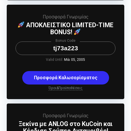
Προσφορά Γνωριμίας
ΑΠΟΚΛΕΙΣΤΙΚΟ LIMITED-TIME
BONUS!
Bonus Code
tj73a223
Valid Until:
Μάι 05, 2005
Προσφορά Καλωσορίσματος
Όροι&Προϋποθέσεις
Προσφορά Γνωριμίας
Ξεκίνα με ANLOG στο KuCoin και
Κέρδισε Σούπερ Ανταμοιβές!