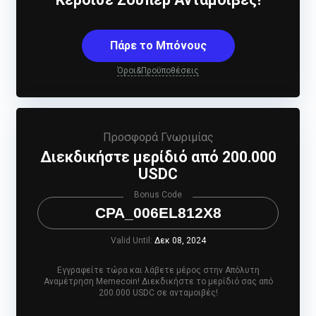
Πάρε το Μπόνους
Όροι&Προϋποθέσεις
Προσφορά Γνωριμίας
Διεκδικήστε μερίδιό από 200.000
USDC
Bonus Code
CPA_006EL812X8
Valid Until:
Δεκ 08, 2024
Εγγραφείτε τώρα και λάβετε μέρος στην Απόλυτη
Αναμέτρηση Memecoin! Διεκδικήστε το μερίδιό σας από
200.000 USDC σε ανταμοιβές!