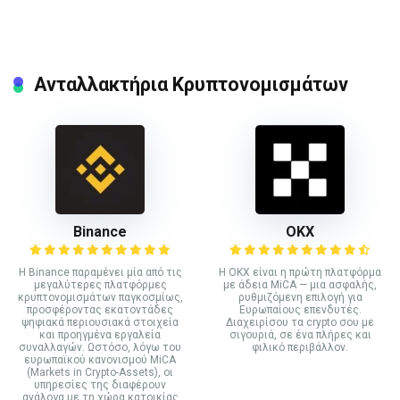
Ανταλλακτήρια Κρυπτονομισμάτων
Binance
ΟΚΧ
Η Binance παραμένει μία από τις
Η OKX είναι η πρώτη πλατφόρμα
μεγαλύτερες πλατφόρμες
με άδεια MiCA — μια ασφαλής,
κρυπτονομισμάτων παγκοσμίως,
ρυθμιζόμενη επιλογή για
προσφέροντας εκατοντάδες
Ευρωπαίους επενδυτές.
ψηφιακά περιουσιακά στοιχεία
Διαχειρίσου τα crypto σου με
και προηγμένα εργαλεία
σιγουριά, σε ένα πλήρες και
συναλλαγών. Ωστόσο, λόγω του
φιλικό περιβάλλον.
ευρωπαϊκού κανονισμού MiCA
(Markets in Crypto-Assets), οι
υπηρεσίες της διαφέρουν
ανάλογα με τη χώρα κατοικίας