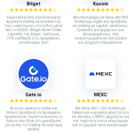
Bitget
Kucoin
Εκμεταλλεύσου εξειδικευμένα
Mια πλατφόρμα με πάνω από 800
εργαλεία trading ακολουθώντας
διαθέσιμα crypto και πρόσβαση
τους καλύτερους στο είδος μέσα
σε staking με υψηλές αποδόσεις.
από το BGSOL (Bitget Smart Order
Εργαλεία για αρχάριους και
Liquidity) της Bitget. Ξεκίνα με
προχωρημένους, όλα
10% cashback στις προμήθειες
συγκεντρωμένα σε ένα έξυπνο
συναλλαγών σου!
και εύχρηστο περιβάλλον.
Gate.io
MEXC
Αν είσαι έμπειρος trader και
Με πάνω από 1.500 διαθέσιμα
θέλεις πρόσβαση σε προηγμένα
tokens και κορυφαία ρευστότητα
εργαλεία και τεράστια ποικιλία, η
σε altcoins, η MEXC φημίζεται για
Gate.io σου δίνει ότι χρειάζεσαι
την ταχύτατη λίστα νέων έργων
για να πας το Trading σε ανώτερα
και τα χαμηλά τέλη συναλλαγών.
επίπδα.