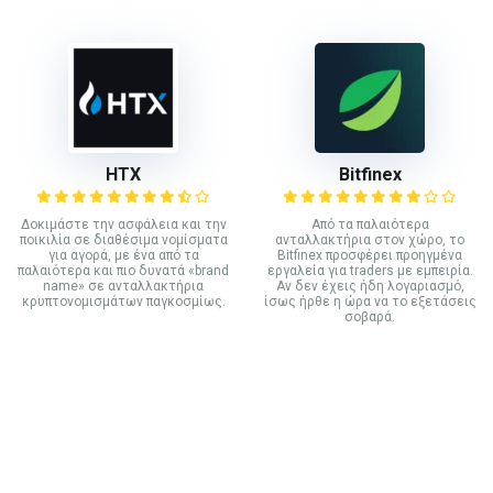
HTX
Bitfinex
Δοκιμάστε την ασφάλεια και την
Από τα παλαιότερα
ποικιλία σε διαθέσιμα νομίσματα
ανταλλακτήρια στον χώρο, το
για αγορά, με ένα από τα
Bitfinex προσφέρει προηγμένα
παλαιότερα και πιο δυνατά «brand
εργαλεία για traders με εμπειρία.
name» σε ανταλλακτήρια
Αν δεν έχεις ήδη λογαριασμό,
κρυπτονομισμάτων παγκοσμίως.
ίσως ήρθε η ώρα να το εξετάσεις
σοβαρά.